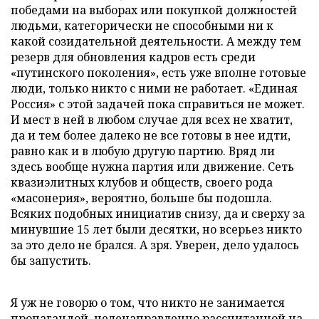
победами на выборах или покупкой должностей
людьми, категорически не способными ни к
какой созидательной деятельности. А между тем
резерв для обновления кадров есть среди
«путинского поколения», есть уже вполне готовые
люди, только никто с ними не работает. «Единая
Россия» с этой задачей пока справиться не может.
И мест в ней в любом случае для всех не хватит,
да и тем более далеко не все готовы в нее идти,
равно как и в любую другую партию. Вряд ли
здесь вообще нужна партия или движение. Сеть
квазиэлитных клубов и обществ, своего рода
«масонерия», вероятно, больше бы подошла.
Всяких подобных инициатив снизу, да и сверху за
минувшие 15 лет были десятки, но всерьез никто
за это дело не брался. А зря. Уверен, дело удалось
бы запустить.
Я уж не говорю о том, что никто не занимается
пропагандой, целенаправленно рассчитанной на