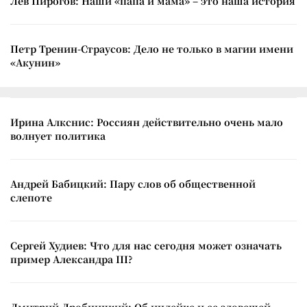
Лев Пирогов: Наши «папа и мама» – это наша история
Петр Тренин-Страусов: Дело не только в магии имени
«Акунин»
Ирина Алкснис: Россиян действительно очень мало
волнует политика
Андрей Бабицкий: Пару слов об общественной
слепоте
Сергей Худиев: Что для нас сегодня может означать
пример Александра III?
Дмитрий Дробницкий: Об индейке и ее зловещей