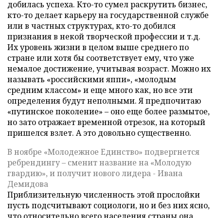
добилась успеха. Кто-то сумел раскрутить бизнес,
кто-то делает карьеру на государственной службе
или в частных структурах, кто-то добился
признания в некой творческой профессии и т.д.
Их уровень жизни в целом выше среднего по
стране или хотя бы соответствует ему, что уже
немалое достижение, учитывая возраст. Можно их
называть «российскими яппи», «молодым
средним классом» и еще много как, но все эти
определения будут неполными. Я предпочитаю
«путинское поколение» – оно еще более размытое,
но зато отражает временной отрезок, на который
пришелся взлет. А это довольно существенно.
В ноябре «Молодежное Единство» подвергнется
ребрендингу – сменит название на «Молодую
гвардию», и получит нового лидера - Ивана
Демидова
Приблизительную численность этой прослойки
пусть подсчитывают социологи, но и без них ясно,
что относительно всего населения страны она