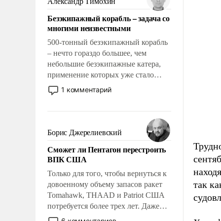
Александр Тимохин
адаптироваться.
Безэкипажный корабль – задача со
многими неизвестными
500-тонный безэкипажный корабль
– нечто гораздо большее, чем
небольшие безэкипажные катера,
применение которых уже стало
обыденностью. Задача по созданию
1 комментарий
такого корабля очень сложна и
амбициозна. Однако и ее
реализация радикально поднимет
наши боевые возможности.
Борис Джерелиевский
Трудно
Сможет ли Пентагон перестроить
ВПК США
сентяб
наход
Только для того, чтобы вернуться к
так ка
довоенному объему запасов ракет
Tomahawk, THAAD и Patriot США
судовл
потребуется более трех лет. Даже
небольшая война с Ираном
6 комментариев