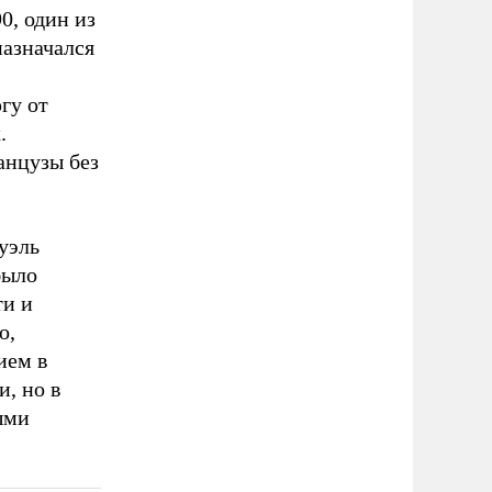
0, один из
назначался
гу от
.
анцузы без
уэль
было
ти и
o,
ием в
, но в
ыми