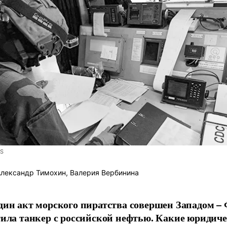
S
лександр Тимохин, Валерия Вербинина
дин акт морского пиратства совершен Западом –
тила танкер с российской нефтью. Какие юридич