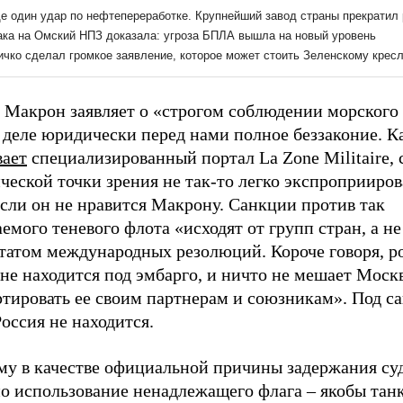
 Макрон заявляет о «строгом соблюдении морского 
 деле юридически перед нами полное беззаконие. К
вает
специализированный портал La Zone Militaire, 
еской точки зрения не так-то легко экспроприирова
сли он не нравится Макрону. Санкции против так
емого теневого флота «исходят от групп стран, а н
ьтатом международных резолюций. Короче говоря, р
не находится под эмбарго, и ничто не мешает Моск
ртировать ее своим партнерам и союзникам». Под с
оссия не находится.
му в качестве официальной причины задержания су
но использование ненадлежащего флага – якобы тан