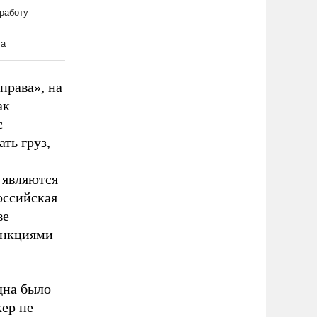
права», на
ак
с
ть груз,
е являются
оссийская
ве
анкциями
дна было
кер не