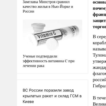
основ
Замглавы Минстроя сравнил
качество жилья в Нью-Йорке и
почем
России
франц
защит
торго
В сер
корабл
назыв
Тулон
Ученые подтвердили
эффективность витамина C при
утвер
лечении рака
жандар
флаго
росси
Гибра
ВС России поразили завод
крылатых ракет и склад ГСМ в
В теч
Киеве
Велик