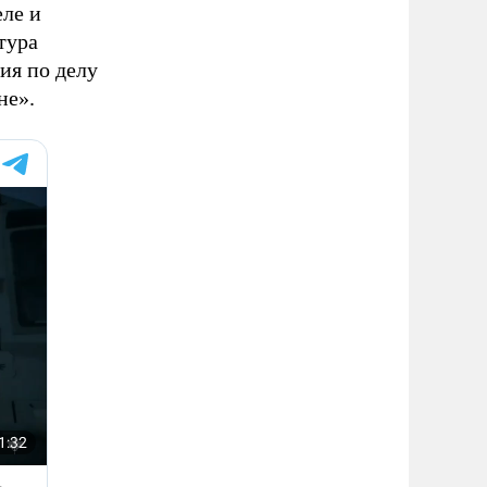
ле и
тура
ия по делу
не».