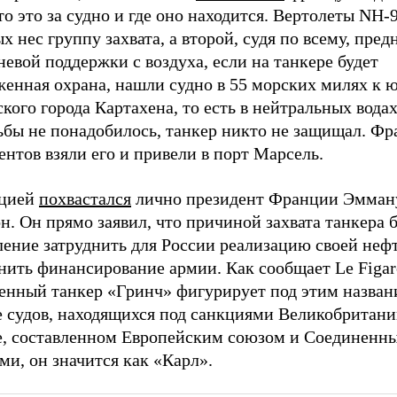
то это за судно и где оно находится. Вертолеты NH-9
х нес группу захвата, а второй, судя по всему, пред
невой поддержки с воздуха, если на танкере будет
енная охрана, нашли судно в 55 морских милях к ю
кого города Картахена, то есть в нейтральных водах
ьбы не понадобилось, танкер никто не защищал. Фр
нтов взяли его и привели в порт Марсель.
цией
похвастался
лично президент Франции Эмман
. Он прямо заявил, что причиной захвата танкера 
ление затруднить для России реализацию своей неф
нить финансирование армии. Как сообщает Le Figar
ченный танкер «Гринч» фигурирует под этим назван
 судов, находящихся под санкциями Великобритании
е, составленном Европейским союзом и Соединенн
и, он значится как «Карл».