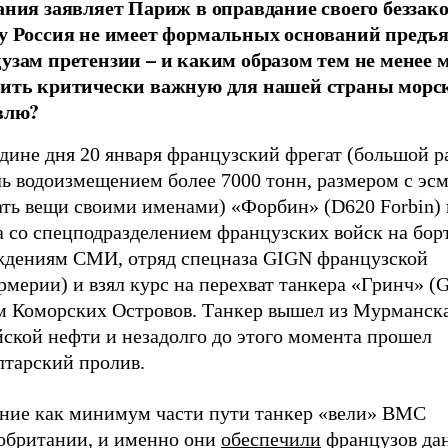
ания заявляет Париж в оправдание своего беззак
у Россия не имеет формальных оснований предъ
узам претензии – и каким образом тем не менее 
ить критически важную для нашей страны морс
влю?
едине дня 20 января французский фрегат (большой 
ь водоизмещением более 7000 тонн, размером с эсм
ать вещи своими именами) «Форбин» (D620 Forbin)
а со спецподразделением французских войск на бор
ждениям СМИ, отряд спецназа GIGN французской
мерии) и взял курс на перехват танкера «Гринч» (G
м Коморских Островов. Танкер вышел из Мурманска
йской нефти и незадолго до этого момента прошел
лтарский пролив.
ение как минимум части пути танкер «вели» ВМС
обритании, и именно они
обеспечили
французов да