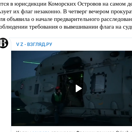
ится в юрисдикции Коморских Островов на самом де
зует их флаг незаконно. В четверг вечером прокура
я объявила о начале предварительного расследован
соблюдении требования о вывешивании флага на суд