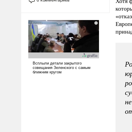
Хотя 
опустошила американские
которы
арсеналы. Сложившаяся ситуация
«отказ
означает многолетний период
Европе
уязвимости США, например, перед
Китаем.
прина
Р
юр
ро
су
не
от