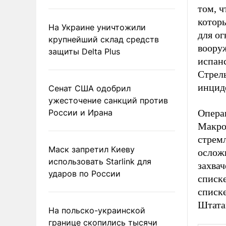
том, ч
которы
На Украине уничтожили
для ог
крупнейший склад средств
вооруж
защиты Delta Plus
испанс
Стрел
инциде
Сенат США одобрил
ужесточение санкций против
России и Ирана
Опера
Макрон
стрем
Маск запретил Киеву
ослож
использовать Starlink для
захва
ударов по России
списке
списк
Штатам
На польско-украинской
границе скопились тысячи