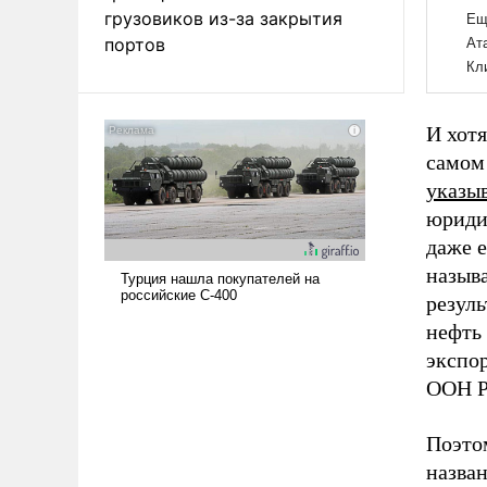
грузовиков из-за закрытия
портов
И хотя
самом
указы
юридич
даже е
называ
резул
нефть 
экспо
ООН Р
Поэто
назва