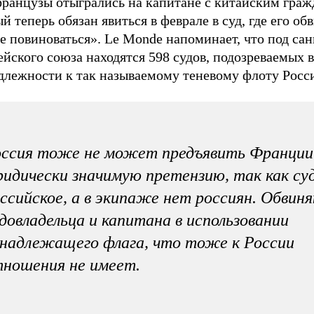
французы отыгрались на капитане с китайским граж
й теперь обязан явиться в феврале в суд, где его об
е повиноваться». Le Monde напоминает, что под са
йского союза находятся 598 судов, подозреваемых в
длежности к так называемому теневому флоту Росс
оссия тоже не может предъявить Франции
идически значимую претензию, так как су
ссийское, а в экипаже нет россиян. Обвин
довладельца и капитана в использовании
надлежащего флага, что тоже к России
ношения не имеет.