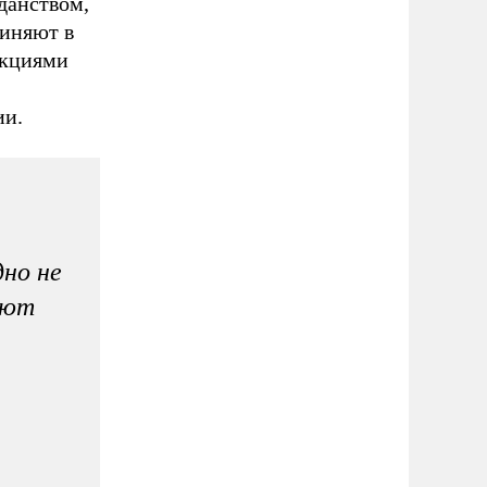
данством,
виняют в
нкциями
ии.
дно не
яют