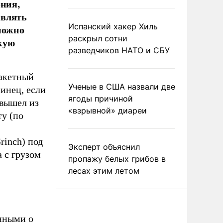
ония,
являть
Испанский хакер Хиль
можно
раскрыл сотни
кую
разведчиков НАТО и СБУ
ракетный
Ученые в США назвали две
инец, если
ягоды причиной
 вышел из
«взрывной» диареи
ту (по
rinch) под
Эксперт объяснил
 с грузом
пропажу белых грибов в
лесах этим летом
нными о