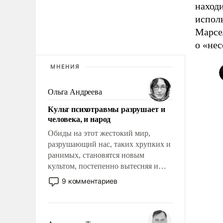
наход
исполь
Марсел
о «не
МНЕНИЯ
Ольга Андреева
Культ психотравмы разрушает и
человека, и народ
Обиды на этот жестокий мир,
разрушающий нас, таких хрупких и
ранимых, становятся новым
культом, постепенно вытесняя и
отменяя традиционное требование к
9 комментариев
человеку – быть мужественным и
твердым под ударами судьбы, брать
на себя ответственность, помогать
слабым, идти вперед и