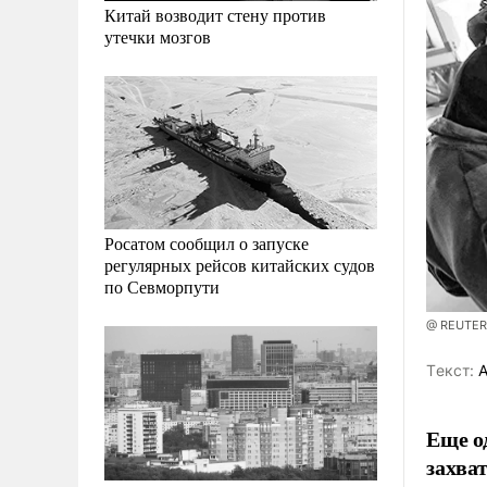
Китай возводит стену против
утечки мозгов
Росатом сообщил о запуске
регулярных рейсов китайских судов
по Севморпути
@ REUTER
Tекст:
А
Еще о
захва