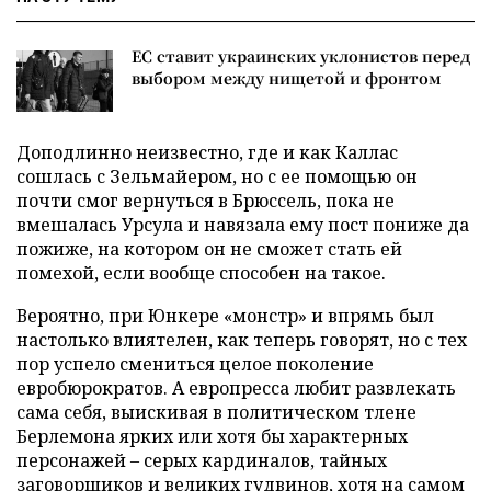
ЕС ставит украинских уклонистов перед
выбором между нищетой и фронтом
Доподлинно неизвестно, где и как Каллас
сошлась с Зельмайером, но с ее помощью он
почти смог вернуться в Брюссель, пока не
вмешалась Урсула и навязала ему пост пониже да
пожиже, на котором он не сможет стать ей
помехой, если вообще способен на такое.
Вероятно, при Юнкере «монстр» и впрямь был
настолько влиятелен, как теперь говорят, но с тех
пор успело смениться целое поколение
евробюрократов. А европресса любит развлекать
сама себя, выискивая в политическом тлене
Берлемона ярких или хотя бы характерных
персонажей – серых кардиналов, тайных
заговорщиков и великих гудвинов, хотя на самом