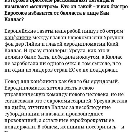
называют «монстром». Кто он такой – и как быстро
Евросоюз избавится от балласта в лице Каи
Каллас?
Европейские газеты наперебой пишут об
остром
конфликте
между главой Еврокомиссии Урсулой
фон дер Ляйен и главой евродипломатии Каей
Каллас. И сразу спойлеры: Урсула, как это и
должно было быть, победила нокаутом, а Каллас
не заработала ни одного очка в том смысле, что
ни один из лидеров стран ЕС ее не поддержал.
Повод для конфликта как будто бы ерундовый.
Евродипломатка хотела взять в свою
управленческую команду нового человека, но не
согласовала это с еврокомиссаршей. Урсула встала
на дыбы, отчитала Каллас за несоблюдение
субординации и назвала произошедшее
провокацией, а остальные евробюрократы ее
поддержали. В общем, женщины поссорились – и