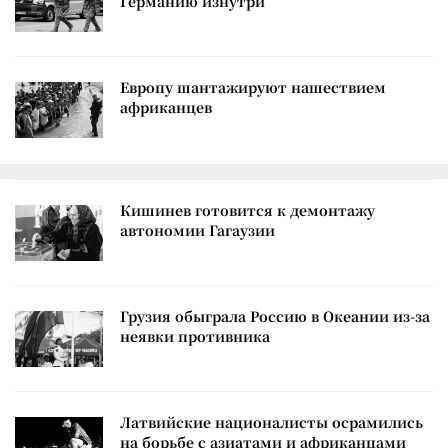
Германию изнутри
Европу шантажируют нашествием
африканцев
Кишинев готовится к демонтажу
автономии Гагаузии
Грузия обыграла Россию в Океании из-за
неявки противника
Латвийские националисты осрамились
на борьбе с азиатами и африканцами