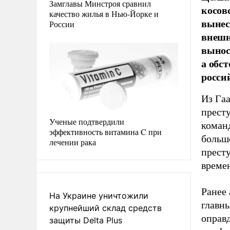
Замглавы Минстроя сравнил
косов
качество жилья в Нью-Йорке и
вынес
России
внешн
вынос
а обс
росси
Из Гаа
прест
Ученые подтвердили
коман
эффективность витамина C при
больш
лечении рака
прест
време
Ранее 
На Украине уничтожили
главн
крупнейший склад средств
оправ
защиты Delta Plus