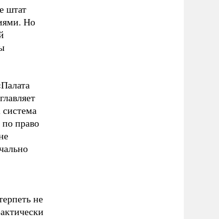
е штат
иями. Но
й
ы
«Палата
главляет
а система
 по право
не
чально
терпеть не
рактически