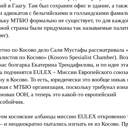
ий в Гаагу. Там был сохранен офис и здание, а такж
 и адвокатов с бельгийскими и голландскими фамил
льку МТБЮ формально не существует, то для каждо
ьной страны были придуманы так называемые палат
er).
етно по Косово дело Сали Мустафы рассматривала 
листов по Косово» (Kosovo Spesialist Chamber). Воз
час болгарка Екатерина Трендафилова, и по идее эт
а подчинятся EULEX – Миссии Европейского союза
ну в Косово. То есть, юридически это вообще никак 
нная с МТБЮ организация, поскольку трибунал изна
нован ООН, а теперь это какой-то европейский
собойчик.
том косовские албанцы миссию EULEX откровенно 
– и неоднократно пытались изгнать ее из Косово. П