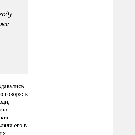
году
 же
здавались
 говоря: в
оди,
бию
ские
ляли его в
оих