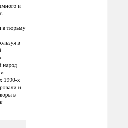
имного и
т.
л в тюрьму
ользуя в
й
» –
й народ
 и
х 1990-х
ровали и
оворы в
к