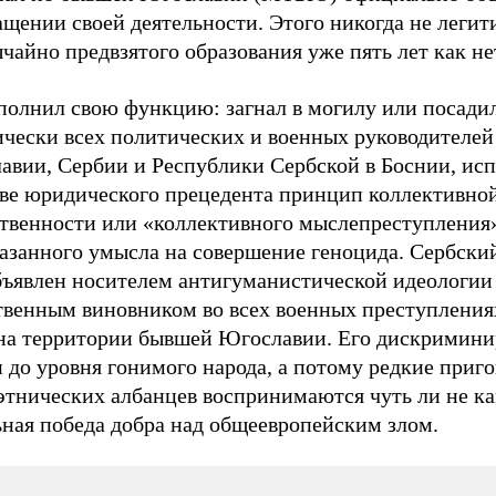
щении своей деятельности. Этого никогда не легит
чайно предвзятого образования уже пять лет как не
полнил свою функцию: загнал в могилу или посади
ически всех политических и военных руководителей
авии, Сербии и Республики Сербской в Боснии, исп
тве юридического прецедента принцип коллективно
ственности или «коллективного мыслепреступления
азанного умысла на совершение геноцида. Сербски
бъявлен носителем антигуманистической идеологии
твенным виновником во всех военных преступления
 на территории бывшей Югославии. Его дискримини
 до уровня гонимого народа, а потому редкие приг
этнических албанцев воспринимаются чуть ли не ка
ьная победа добра над общеевропейским злом.