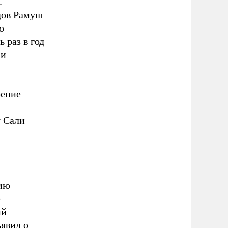
.
дов Рамуш
о
 раз в год
 и
рение
у Сали
нию
е
ий
явил о