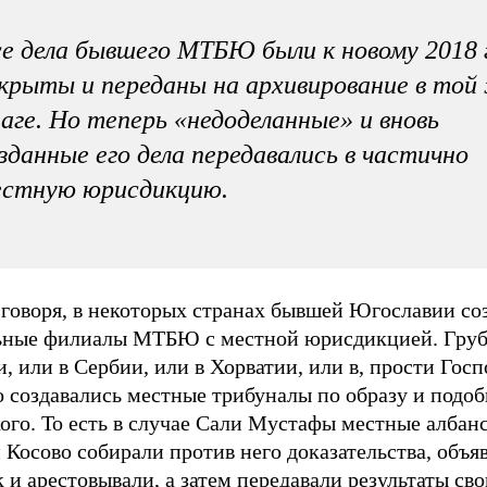
е дела бывшего МТБЮ были к новому 2018 
крыты и переданы на архивирование в той
аге. Но теперь «недоделанные» и вновь
зданные его дела передавались в частично
естную юрисдикцию.
 говоря, в некоторых странах бывшей Югославии со
ьные филиалы МТБЮ с местной юрисдикцией. Грубо
, или в Сербии, или в Хорватии, или в, прости Госп
о создавались местные трибуналы по образу и подо
ого. То есть в случае Сали Мустафы местные албан
 Косово собирали против него доказательства, объяв
 и арестовывали, а затем передавали результаты св