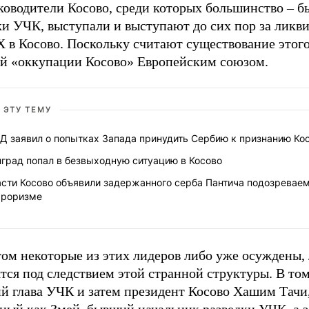
уководители Косово, среди которых большинство – 
ки УЧК, выступали и выступают до сих пор за ликв
 в Косово. Поскольку считают существование этого
й «оккупации Косово» Европейским союзом.
 ЭТУ ТЕМУ
Д заявил о попытках Запада принудить Сербию к признанию Ко
град попал в безвыходную ситуацию в Косово
асти Косово объявили задержанного серба Пантича подозревае
рроризме
том некоторые из этих лидеров либо уже осуждены,
тся под следствием этой странной структуры. В то
й глава УЧК и затем президент Косово Хашим Тачи,
ный как Змей, бывший начальник разведки УЧК, а з