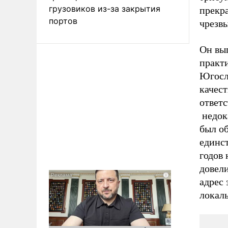
грузовиков из-за закрытия
прекра
портов
чрезвы
Он вы
практ
Югосл
качес
ответ
недок
был о
единс
годов
довели
адрес 
локал