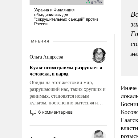
Вс
за
Га
МНЕНИЯ
со
м
Ольга Андреева
Культ психотравмы разрушает и
человека, и народ
Обиды на этот жестокий мир,
Иначе
разрушающий нас, таких хрупких и
локал
ранимых, становятся новым
культом, постепенно вытесняя и
Боснии
отменяя традиционное требование к
Косов
6 комментариев
человеку – быть мужественным и
Гаагск
твердым под ударами судьбы, брать
власти
на себя ответственность, помогать
розыск
слабым, идти вперед и