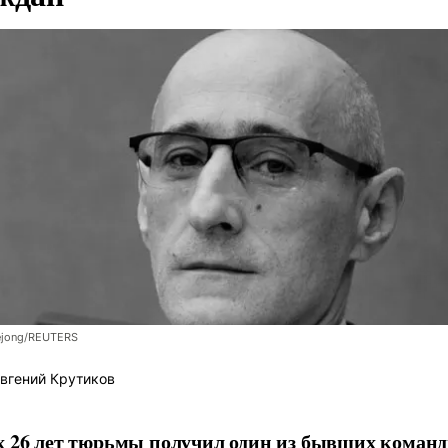
ejong/REUTERS
вгений Крутиков
 26 лет тюрьмы получил один из бывших коман