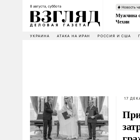
8 августа, суббота
Новость ч
Мужчина с
Чехии
УКРАИНА
АТАКА НА ИРАН
РОССИЯ И США
17 ДЕК
При
зат
гра