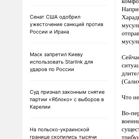
комфо
Напри
Сенат США одобрил
Харади
ужесточение санкций против
мусуль
России и Ирана
отпра
мусул
Маск запретил Киеву
Сейча
использовать Starlink для
ситуац
ударов по России
длител
(Сали
Суд признал законным снятие
Что н
партии «Яблоко» с выборов в
Карелии
Во-пе
военн
сущес
На польско-украинской
границе скопились тысячи
трибу