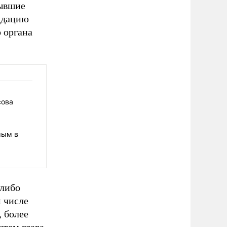
бывшие
идацию
 органа
сова
мым в
 либо
м числе
 более
атем глава