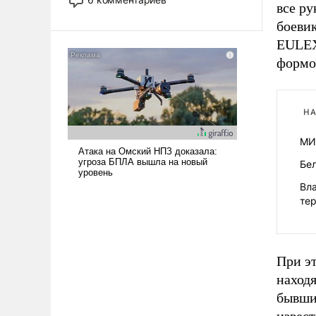
все р
опустошила американские
боеви
арсеналы. Сложившаяся ситуация
означает многолетний период
EULEX
уязвимости США, например, перед
формо
Китаем.
НА
МИ
Бел
Вл
те
При э
находя
бывши
извест