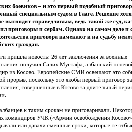
ских боевиков – и это первый подобный приговор
енный специальным судом в Гааге. Решение хотя
е выглядит справедливым, ведь такой же суд, ка
ил приговоры и сербам. Однако на самом деле и с
тоятельства приговора намекают и на судьбу нек
йских граждан.
ги пришла новость: 26 лет заключения за военные
упления получил Салих Мустафа, албанский полево
дир из Косово. Европейские СМИ освещают это соб
ой прорыв, поскольку это якобы первый приговор з
упления, совершенные в Косово за длительный пери
ни.
албанцев к таким срокам не приговаривали. Некото
ых командиров УЧК («Армии освобождения Косово»)
дывали или давали смешные сроки, которые те отбы