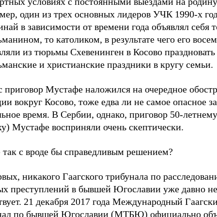
ртных условиях с постоянными выездами на родину
мер, один из трех основных лидеров УЧК 1990-х го
най в зависимости от времени года объявлял себя т
манином, то католиком, в результате чего его восемь
вляли из тюрьмы Схевенинген в Косово праздновать
ьманские и христианские праздники в кругу семьи.
с приговор Мустафе наложился на очередное обост
ии вокруг Косово, тоже едва ли не самое опасное за
ьное время. В Сербии, однако, приговор 50-летнем
ху) Мустафе восприняли очень скептически.
е так с вроде бы справедливым решением?
рвых, никакого Гаагского трибунала по расследова
ых преступлений в бывшей Югославии уже давно н
твует. 21 декабря 2017 года Международный Гаагск
нал по бывшей Югославии (МТБЮ) официально объ