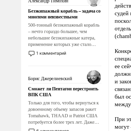
Александр Тимохин
действ
адаптироваться.
Безэкипажный корабль – задача со
судей
многими неизвестными
поско
500-тонный безэкипажный корабль
отдел
– нечто гораздо большее, чем
(chamb
небольшие безэкипажные катера,
применение которых уже стало
Конкр
обыденностью. Задача по созданию
1 комментарий
такого корабля очень сложна и
специа
амбициозна. Однако и ее
ее сей
реализация радикально поднимет
должн
наши боевые возможности.
Борис Джерелиевский
и зако
Сможет ли Пентагон перестроить
связа
ВПК США
был ос
Только для того, чтобы вернуться к
между
довоенному объему запасов ракет
Tomahawk, THAAD и Patriot США
При э
потребуется более трех лет. Даже
могут 
небольшая война с Ираном
6 комментариев