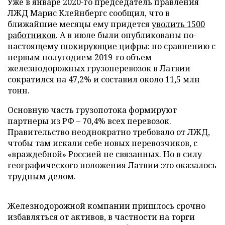
Уже в январе 2020-го председатель правления
ЛЖД Марис Клейнбергс сообщил, что в
ближайшие месяцы ему придется
уволить 1500
работников
. А в июле были опубликованы по-
настоящему
шокирующие цифры
: по сравнению с
первым полугодием 2019-го объем
железнодорожных грузоперевозок в Латвии
сократился на 47,2% и составил около 11,5 млн
тонн.
Основную часть грузопотока формируют
партнеры из РФ – 70,4% всех перевозок.
Правительство неоднократно требовало от ЛЖД,
чтобы там искали себе новых перевозчиков, с
«враждебной» Россией не связанных. Но в силу
географического положения Латвии это оказалось
трудным делом.
Железнодорожной компании пришлось срочно
избавляться от активов, в частности на торги