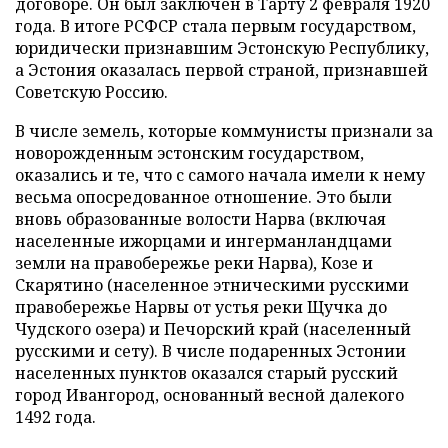
договоре. Он был заключен в Тарту 2 февраля 1920
года. В итоге РСФСР стала первым государством,
юридически признавшим Эстонскую Республику,
а Эстония оказалась первой страной, признавшей
Советскую Россию.
В числе земель, которые коммунисты признали за
новорожденным эстонским государством,
оказались и те, что с самого начала имели к нему
весьма опосредованное отношение. Это были
вновь образованные волости Нарва (включая
населенные ижорцами и ингерманландцами
земли на правобережье реки Нарва), Козе и
Скарятино (населенное этническими русскими
правобережье Нарвы от устья реки Щучка до
Чудского озера) и Печорский край (населенный
русскими и сету). В числе подаренных Эстонии
населенных пунктов оказался старый русский
город Ивангород, основанный весной далекого
1492 года.