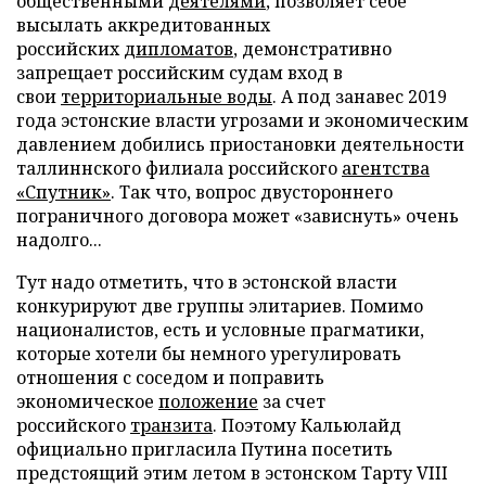
общественными
деятелями
, позволяет себе
высылать аккредитованных
российских
дипломатов
, демонстративно
запрещает российским судам вход в
свои
территориальные воды
. А под занавес 2019
года эстонские власти угрозами и экономическим
давлением добились приостановки деятельности
таллиннского филиала российского
агентства
«Спутник»
. Так что, вопрос двустороннего
пограничного договора может «зависнуть» очень
надолго...
Тут надо отметить, что в эстонской власти
конкурируют две группы элитариев. Помимо
националистов, есть и условные прагматики,
которые хотели бы немного урегулировать
отношения с соседом и поправить
экономическое
положение
за счет
российского
транзита
. Поэтому Кальюлайд
официально пригласила Путина посетить
предстоящий этим летом в эстонском Тарту VIII