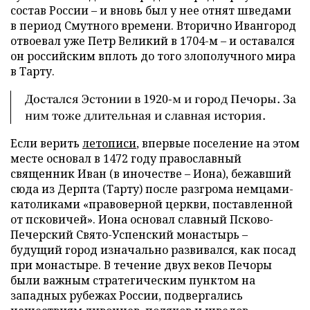
состав России – и вновь был у нее отнят шведами
в период Смутного времени. Вторично Ивангород
отвоевал уже Петр Великий в 1704-м – и оставался
он российским вплоть до того злополучного мира
в Тарту.
Достался Эстонии в 1920-м и город Печоры. За
ним тоже длительная и славная история.
Если верить
летописи
, впервые поселение на этом
месте основал в 1472 году православный
священник Иван (в иночестве – Иона), бежавший
сюда из Дерпта (Тарту) после разгрома немцами-
католиками «правоверной церкви, поставленной
от псковичей». Иона основал славный Псково-
Печерский Свято-Успенский монастырь –
будущий город изначально развивался, как посад
при монастыре. В течение двух веков Печоры
были важным стратегическим пунктом на
западных рубежах России, подвергались