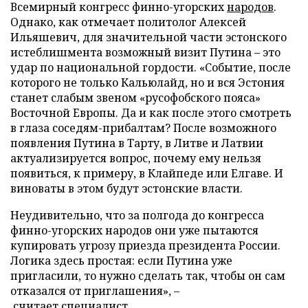
Всемирный конгресс финно-угорских
народов
.
Однако, как отмечает политолог Алексей
Ильяшевич, для значительной части эстонского
истеблишмента возможный визит Путина – это
удар по национальной гордости. «Событие, после
которого не только Кальюлайд, но и вся Эстония
станет слабым звеном «русофобского пояса»
Восточной Европы. Да и как после этого смотреть
в глаза соседям-прибалтам? После возможного
появления Путина в Тарту, в Литве и Латвии
актуализируется вопрос, почему ему нельзя
появиться, к примеру, в Клайпеде или Елгаве. И
виноваты в этом будут эстонские власти.
Неудивительно, что за полгода до конгресса
финно-угорских народов они уже пытаются
купировать угрозу приезда президента России.
Логика здесь простая: если Путина уже
пригласили, то нужно сделать так, чтобы он сам
отказался от приглашения», –
считает
специалист.