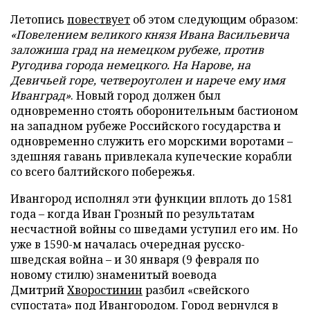
Летопись
повествует
об этом следующим образом:
«Повелением великого князя Ивана Васильевича
заложиша град на немецком рубеже, против
Ругодива города немецкого. На Нарове, на
Девичьей горе, четвероуголен и нарече ему имя
Иванград»
. Новый город должен был
одновременно стоять оборонительным бастионом
на западном рубеже Российского государства и
одновременно служить его морскими воротами –
здешняя гавань привлекала купеческие корабли
со всего балтийского побережья.
Ивангород исполнял эти функции вплоть до 1581
года – когда Иван Грозный по результатам
несчастной войны со шведами уступил его им. Но
уже в 1590-м началась очередная русско-
шведская война – и 30 января (9 февраля по
новому стилю) знаменитый воевода
Дмитрий
Хворостинин
разбил «свейского
супостата» под Ивангородом. Город вернулся в