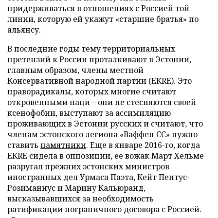
придерживаться в отношениях с Россией той
линии, которую ей укажут «старшие братья» по
альянсу.
В последние годы тему территориальных
претензий к России проталкивают в Эстонии,
главным образом, члены местной
Консервативной народной партии (EKRE). Это
праворадикалы, которых многие считают
откровенными наци – они не стесняются своей
ксенофобии, выступают за ассимиляцию
проживающих в Эстонии русских и считают, что
членам эстонского легиона «Ваффен СС» нужно
ставить
памятники
. Еще в январе 2016-го, когда
EKRE сидела в оппозиции, ее вожак Март Хельме
разругал прежних эстонских министров
иностранных дел Урмаса Паэта, Кейт Пентус-
Розиманнус и Марину Кальюранд,
высказывавшихся за необходимость
ратификации пограничного договора с Россией.