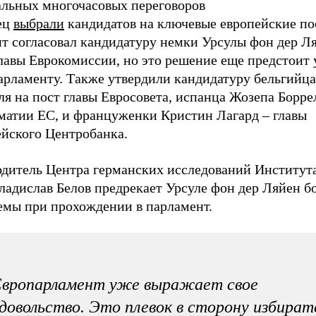
альных многочасовых переговоров
ец
выбрали
кандидатов на ключевые европейские по
т согласовал кандидатуру немки Урсулы фон дер Л
лавы Еврокомиссии, но это решение еще предстоит 
арламенту. Также утвердили кандидатуру бельгийц
 на пост главы Евросовета, испанца Жозепа Боррел
матии ЕС, и француженки Кристин Лагард – главы
ейского Центробанка.
одитель Центра германских исследований Институт
ладислав Белов предрекает Урсуле фон дер Ляйен б
емы при прохождении в парламент.
Европарламент уже выражает свое
довольство. Это плевок в сторону избират