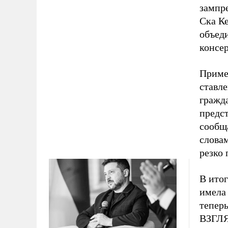
зампр
Ска Ке
объед
консер
Примеч
ставл
гражд
предс
сообща
словам
резко 
В итог
имела 
теперь
ВЗГЛЯ