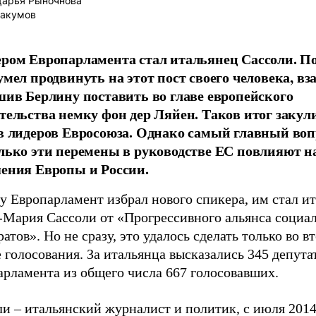
арья Рыночнова
бакумов
ром Европарламента стал итальянец Сассоли. По
умел продвинуть на этот пост своего человека, вз
шив Берлину поставить во главе европейского
тельства немку фон дер Ляйен. Таков итог заку
в лидеров Евросоюза. Однако самый главный воп
лько эти перемены в руководстве ЕС повлияют н
ения Европы и России.
у Европарламент избрал нового спикера, им стал и
-Мария Сассоли от «Прогрессивного альянса социал
атов». Но не сразу, это удалось сделать только во в
 голосования. За итальянца высказались 345 депута
арламента из общего числа 667 голосовавших.
и – итальянский журналист и политик, с июля 2014