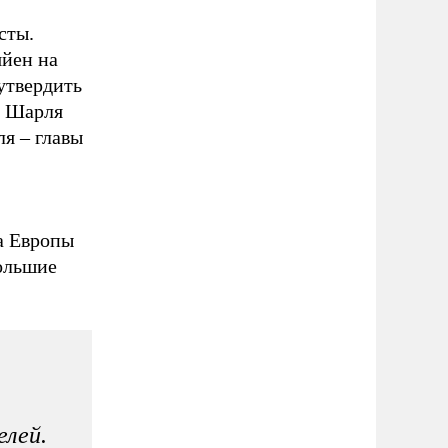
сты.
яйен на
утвердить
а Шарля
я – главы
а Европы
ольшие
елей.