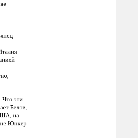
чае
ьянец
 Италия
анией
но,
. Что эти
ает Белов,
США, на
а не Юнкер