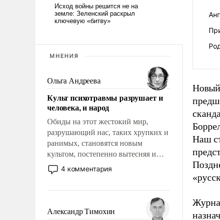
Ан
Пр
Ро
МНЕНИЯ
Ольга Андреева
Новый
Культ психотравмы разрушает и
предш
человека, и народ
сканд
Обиды на этот жестокий мир,
Борре
разрушающий нас, таких хрупких и
Наш ст
ранимых, становятся новым
предст
культом, постепенно вытесняя и
Поздне
отменяя традиционное требование к
4 комментария
человеку – быть мужественным и
«русск
твердым под ударами судьбы, брать
на себя ответственность, помогать
Журна
слабым, идти вперед и
Александр Тимохин
назна
адаптироваться.