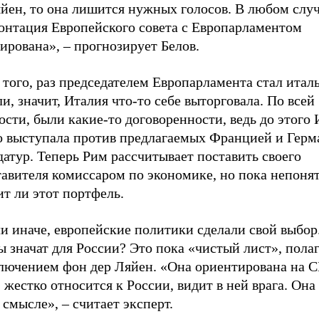
яйен, то она лишится нужных голосов. В любом слу
онтация Европейского совета с Европарламентом
ирована», – прогнозирует Белов.
того, раз председателем Европарламента стал итал
и, значит, Италия что-то себе выторговала. По всей
сти, были какие-то договоренности, ведь до этого
о выступала против предлагаемых Францией и Герм
атур. Теперь Рим рассчитывает поставить своего
авителя комиссаром по экономике, но пока непонят
т ли этот портфель.
и иначе, европейские политики сделали свой выбор
 значат для России? Это пока «чистый лист», полаг
ключением фон дер Ляйен. «Она ориентирована на 
жестко относится к России, видит в ней врага. Он
 смысле», – считает эксперт.