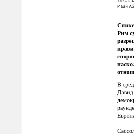
Tекст:
Д
Иван А
Спике
Рим с
разре
прави
споро
наско
отнош
В сред
Давид
демокр
раунде
Европ
Сассол