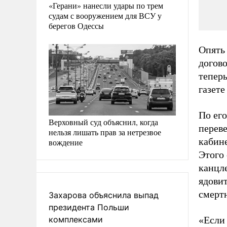
«Герани» нанесли удары по трем
судам с вооружением для ВСУ у
берегов Одессы
Опять 
догово
тепер
газет
По ег
Верховный суд объяснил, когда
перев
нельзя лишать прав за нетрезвое
кабине
вождение
Этого 
канцл
ядовит
смертн
Захарова объяснила выпад
президента Польши
комплексами
«Если