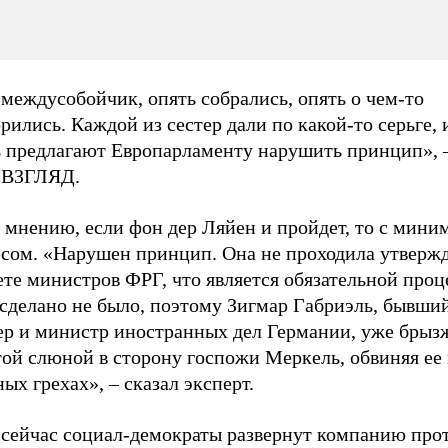
междусобойчик, опять собрались, опять о чем-то
рились. Каждой из сестер дали по какой-то серьге, 
ь предлагают Европарламенту нарушить принцип», –
е ВЗГЛЯД.
о мнению, если фон дер Ляйен и пройдет, то с мин
есом. «Нарушен принцип. Она не проходила утвержд
те министров ФРГ, что является обязательной проц
сделано не было, поэтому Зигмар Габриэль, бывший
ер и министр иностранных дел Германии, уже брыз
ой слюной в сторону госпожи Меркель, обвиняя ее 
ых грехах», – сказал эксперт.
 сейчас социал-демократы развернут компанию про