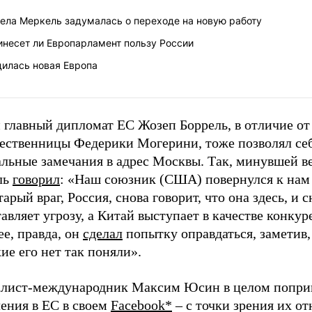
гела Меркель задумалась о переходе на новую работу
инесет ли Европарламент пользу России
дилась новая Европа
 главный дипломат ЕС Жозеп Боррель, в отличие от
ественницы Федерики Могерини, тоже позволял се
альные замечания в адрес Москвы. Так, минувшей в
ль
говорил
: «Наш союзник (США) повернулся к нам
арый враг, Россия, снова говорит, что она здесь, и с
авляет угрозу, а Китай выступает в качестве конкур
е, правда, он
сделал
попытку оправдаться, заметив,
ие его нет так поняли».
лист-международник Максим Юсин в целом поприв
чения в ЕС в своем
Facebook*
– с точки зрения их о