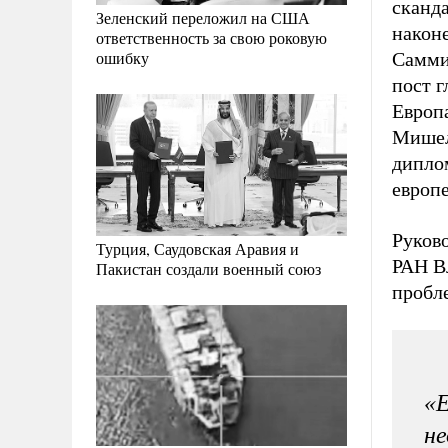
сканд
Зеленский переложил на США
након
ответственность за свою роковую
ошибку
Самми
пост г
Европ
Мишеля
дипло
европ
Руков
Турция, Саудовская Аравия и
РАН В
Пакистан создали военный союз
пробл
«
не