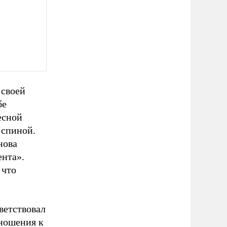
 своей
бе
есной
 спиной.
нова
ента».
 что
етствовал
тношения к