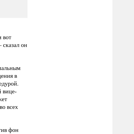
и вот
 сказал он
имальным
ения в
едурой.
 вице-
жет
во всех
тив фон