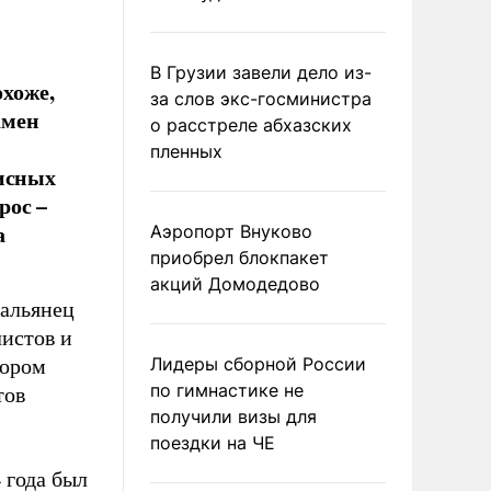
В Грузии завели дело из-
хоже,
за слов экс-госминистра
амен
о расстреле абхазских
пленных
лисных
рос –
а
Аэропорт Внуково
приобрел блокпакет
акций Домодедово
тальянец
истов и
Лидеры сборной России
тором
по гимнастике не
тов
получили визы для
поездки на ЧЕ
 года был