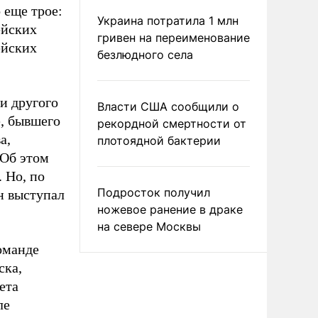
 еще трое:
Украина потратила 1 млн
ейских
гривен на переименование
ейских
безлюдного села
и другого
Власти США сообщили о
, бывшего
рекордной смертности от
а,
плотоядной бактерии
 Об этом
 Но, по
Подросток получил
н выступал
ножевое ранение в драке
на севере Москвы
оманде
ска,
ета
ле