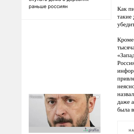
раньше россиян
Как пи
такие
убедит
Кроме
тысяч
«Запа
Росси
инфор
привле
неясн
назва
даже 
была 
НА