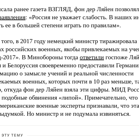
сала ранее газета ВЗГЛЯД, фон дер Ляйен позволял
заявления
: «Россия не уважает слабость. В наших и
ь ее в большей степени играть по правилам».
 того, в 2017 году немецкий министр тиражировала
ах российских военных, якобы привлекаемых на уче
д-2017». В Минобороны тогда
ответили
госпоже Ляй
я и Белоруссия своевременно предоставили Герман
мацию о замысле учений и реальной численности
каемых военных, которых почти в 10 раз меньше, т
о, откуда фон дер Ляйен взяла эти цифры. МИД Рос
л подобные обвинения «липой». Примечательно, что
американские военные эксперты признавали, что эт
выдумкой. Но министр и не подумала извиняться.
 ЭТУ ТЕМУ