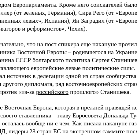
едом Европарламента. Кроме него соискателей было
ллер (от зеленых, Германия), Сира Рего (от «Европ
иненных левых», Испания), Ян Заградил (от «Европ
ваторов и реформистов», Чехия).
ательно, что на пост спикера еще накануне прочил
енника Восточной Европы – родившегося на Украине
анина СССР болгарского политика Сергея Станишев
тавляющего европейские левые политические силы.
л источник в делегации одной из стран сообщества.
 другого дипломата, ряд восточноевропейских стра
против «из-за
российского
прошлого» Станишева.
е Восточная Европа, которая в прежней правящей к
своего ставленника – главу Евросовета Дональда Ту
 осталась вообще ни с чем. Как писала накануне газ
Д, лидеры 28 стран ЕС на экстренном саммите пос