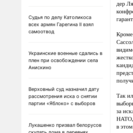
дер Л
конфр
Судья по делу Католикоса
гарант
всех армян Гарегина II взял
самоотвод
Кроме 
Сассол
видимо
Украинские военные сдались в
жестк
плен при освобождении села
кандид
Анискино
предст
получи
Верховный суд назначил дату
Так ил
рассмотрения иска о снятии
выборы
партии «Яблоко» с выборов
за ис
НАТО, 
Лукашенко призвал белорусов
в этом
скупать дома в деревнях