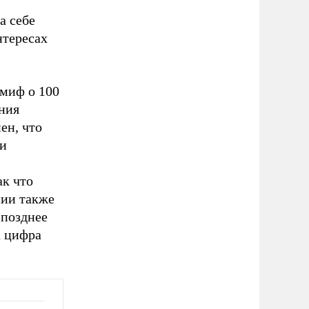
а себе
нтересах
 миф о 100
ния
ен, что
ии
ак что
сии также
 позднее
а цифра