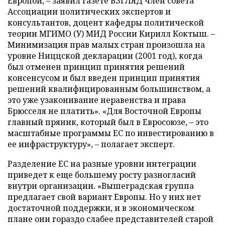
Европой, – заявил газете ВЗГЛЯД член совета
Ассоциации политических экспертов и
консультантов, доцент кафедры политической
теории МГИМО (У) МИД России Кирилл Коктыш. –
Минимизация прав малых стран произошла на
уровне Ниццской декларации (2001 год), когда
был отменен принцип принятия решений
консенсусом и был введен принцип принятия
решений квалифицированным большинством, а
это уже узаконивание неравенства и права
Брюсселя не платить». «Для Восточной Европы
главный пряник, который был в Евросоюзе, – это
масштабные программы ЕС по инвестированию в
ее инфраструктуру», – полагает эксперт.
Разделение ЕС на разные уровни интеграции
приведет к еще большему росту разногласий
внутри организации. «Вышеградская группа
предлагает свой вариант Европы. Но у них нет
достаточной поддержки, и в экономическом
плане они гораздо слабее представителей старой