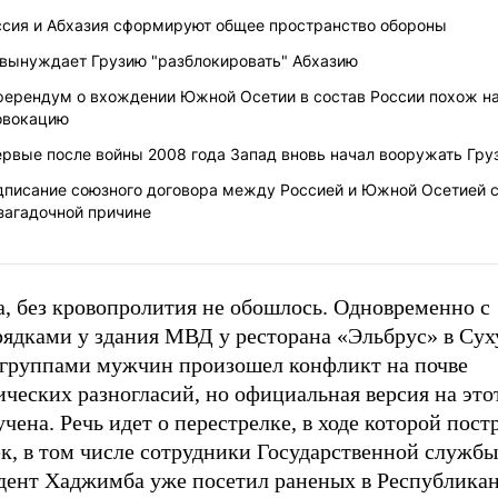
ссия и Абхазия сформируют общее пространство обороны
 вынуждает Грузию "разблокировать" Абхазию
ферендум о вхождении Южной Осетии в состав России похож н
овокацию
ервые после войны 2008 года Запад вновь начал вооружать Гру
дписание союзного договора между Россией и Южной Осетией 
загадочной причине
а, без кровопролития не обошлось. Одновременно с
рядками у здания МВД у ресторана «Эльбрус» в Су
 группами мужчин произошел конфликт на почве
ческих разногласий, но официальная версия на это
учена. Речь идет о перестрелке, в ходе которой пост
к, в том числе сотрудники Государственной службы
дент Хаджимба уже посетил раненых в Республика