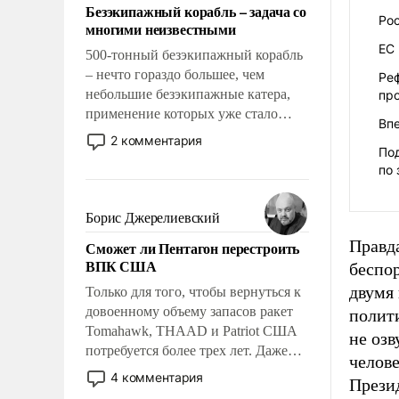
Безэкипажный корабль – задача со
Ро
многими неизвестными
ЕС
500-тонный безэкипажный корабль
– нечто гораздо большее, чем
Ре
небольшие безэкипажные катера,
пр
применение которых уже стало
Вп
обыденностью. Задача по созданию
2 комментария
По
такого корабля очень сложна и
по 
амбициозна. Однако и ее
реализация радикально поднимет
наши боевые возможности.
Борис Джерелиевский
Правд
Сможет ли Пентагон перестроить
ВПК США
беспо
двумя
Только для того, чтобы вернуться к
довоенному объему запасов ракет
полити
Tomahawk, THAAD и Patriot США
не озв
потребуется более трех лет. Даже
челове
небольшая война с Ираном
4 комментария
Прези
опустошила американские