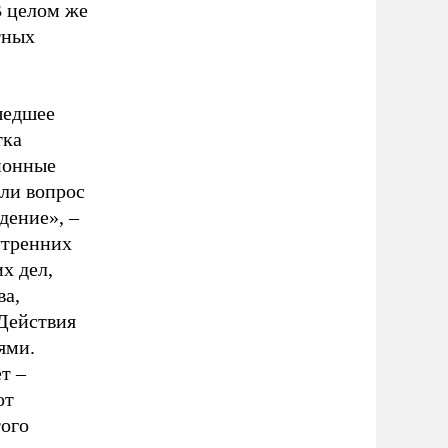
В целом же
тных
шедшее
тка
ионные
или вопрос
дение», –
утренних
х дел,
ва,
«Действия
ями.
т –
от
того