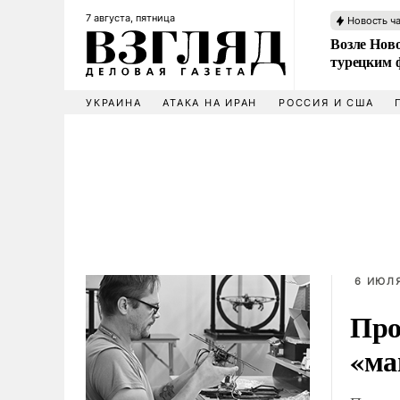
7 августа, пятница
Новость ч
Возле Ново
турецким 
УКРАИНА
АТАКА НА ИРАН
РОССИЯ И США
6 ИЮЛЯ
Про
«ма