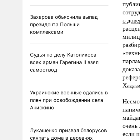
публик
сотру
Захарова объяснила выпад
о дове
президента Польши
расце
комплексами
милиц
разбир
«техни
Судья по делу Католикоса
парла
всех армян Гарегина II взял
доказа
самоотвод
рефер
Хаджи
Украинские военные сдались в
плен при освобождении села
Несмо
Анискино
панич
майда
очень 
Лукашенко призвал белорусов
если п
скупать дома в деревнях