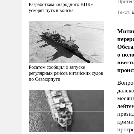
Протес
Разработкам «народного ВПК»
ускорят путь в войска
Tекст:
Е
Митин
перер
Обста
о пол
ввест
Росатом сообщил о запуске
проис
регулярных рейсов китайских судов
по Севморпути
Вопрос
далек
месяцы
лейте
презид
кримин
прогр