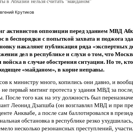
ты в Абхазии нельзя считать "майданом"
вгений Крутиков
г активистов оппозиции перед зданием МВД Аб
ос в беспорядки с попыткой захвата и поджога зд
новку накаляют публикация ряда «экспертных д
ожении дел в республике и слухи о том, что Москв
и войска в случае обострения ситуации. Но те, кт
ходящее «майданом», в корне неправы.
ов к министру много, копились они давно, и вообщ
о не первый митинг протеста у здания МВД за посл
. После того как на эту должность был переназначе
нант Леонид Дзапшба (он возглавлял МВД и при пр
енте Анквабе, а после сам баллотировался в презид
альная обстановка в республике резко ухудшилась,
емело несколько резонансных преступлений, участи