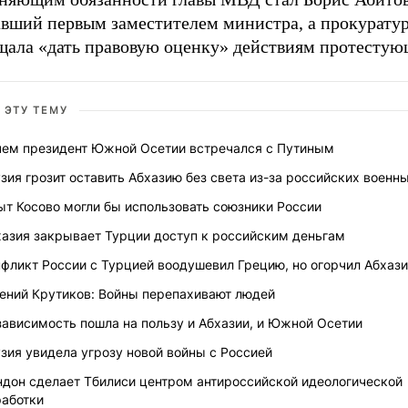
авший первым заместителем министра, а прокурату
щала «дать правовую оценку» действиям протестую
 ЭТУ ТЕМУ
чем президент Южной Осетии встречался с Путиным
зия грозит оставить Абхазию без света из-за российских военн
ыт Косово могли бы использовать союзники России
хазия закрывает Турции доступ к российским деньгам
фликт России с Турцией воодушевил Грецию, но огорчил Абхаз
гений Крутиков: Войны перепахивают людей
ависимость пошла на пользу и Абхазии, и Южной Осетии
зия увидела угрозу новой войны с Россией
ндон сделает Тбилиси центром антироссийской идеологической
работки