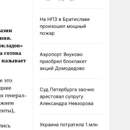
На НПЗ в Братиславе
произошел мощный
хазии
пожар
ания.
окладов»
а готова
Аэропорт Внуково
о называет
приобрел блокпакет
акций Домодедово
е это
едние
Суд Петербурга заочно
н генерал-
арестовал супругу
ежнем
Александра Невзорова
енты),
Украина потратила 1 млн
лись