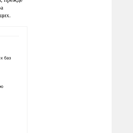
ра
щих.
ых баз
ию