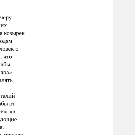
ечеру
ких
ся козырек
людям
ловек с
, что
пшбы.
хара»
алять
италий
шбы от
ия» «в
тующие
я.
, прежде