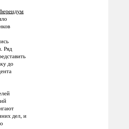
ферендум
ыло
иков
пись
. Ряд
редставить
вку до
дента
елей
кий
вигают
нних дел, и
го