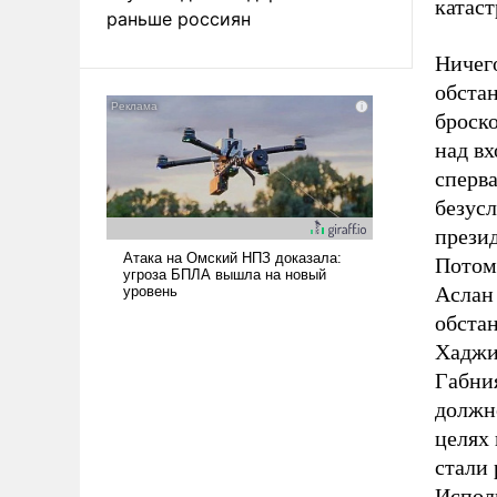
катаст
раньше россиян
Ничег
обстан
броско
над в
сперв
безус
прези
Потом
Аслан
обстан
Хаджи
Габни
должн
целях
стали 
Испол