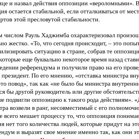
ице и назвал действия оппозиции «вероломными». 
ия остается стабильной, если отталкиваться от мес
ртов этой пресловутой стабильности.
м числом Рауль Хаджимба охарактеризовал произо
но жестко. «То, что сегодня происходит, – это попы
илизировать ситуацию в стране, собрав те оппозиц
которые еще буквально некоторое время назад став
едении референдума и получили право на его прове
 президент. По его мнению, «отставка министра вн
это повод», так как «не было бы министра внутренни
я бы другой руководитель или другие обстоятельст
ые подвигли оппозицию к такого рода действиям». 
ра возвели в ранг, несовместимый с его полномочи
 всего мешает процессу то, что оппозиция понимае
я нет того количества людей, которые придут на эт
ндум и выразят свое мнение именно так, как они э