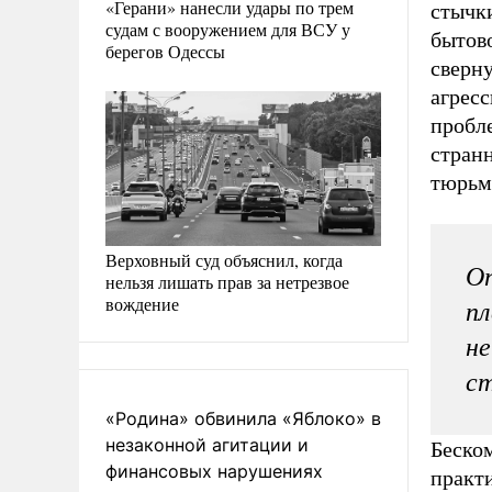
«Герани» нанесли удары по трем
стычк
судам с вооружением для ВСУ у
бытов
берегов Одессы
сверну
агрес
пробл
стран
тюрьм
Верховный суд объяснил, когда
Оп
нельзя лишать прав за нетрезвое
вождение
пл
не
ст
«Родина» обвинила «Яблоко» в
незаконной агитации и
Беско
финансовых нарушениях
практ