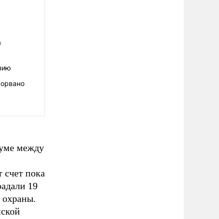
а
зию
сорвано
хуме между
т счет пока
радали 19
 охраны.
нской