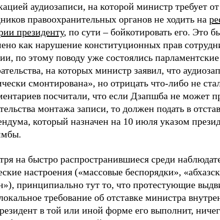
ацией аудиозаписи, на которой министр требует от
дников правоохранительных органов не ходить на
ре
рии президенту
, по сути – бойкотировать его. Это б
нено как нарушение конституционных прав сотрудн
ии, по этому поводу уже состоялись парламентские
ательства, на которых министр заявил, что аудиоза
чески смонтирована», но отрицать что-либо не стал
ментариев посчитали, что если Дзапшба не может п
тельства монтажа записи, то должен подать в отста
ендума, который назначен на 10 июля указом прези
мбы.
тря на быстро распространившиеся среди наблюдат
еские настроения («массовые беспорядки», «абхазс
н»), принципиально тут то, что протестующие выд
локальное требование об отставке министра внутре
резидент в той или иной форме его выполнит, ниче