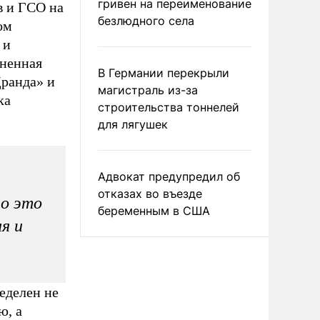
гривен на переименование
в и ГСО на
безлюдного села
ом
 и
зненная
В Германии перекрыли
Дранда» и
магистраль из-за
ка
строительства тоннелей
для лягушек
Адвокат предупредил об
отказах во въезде
но это
беременным в США
я и
еделен не
ю, а