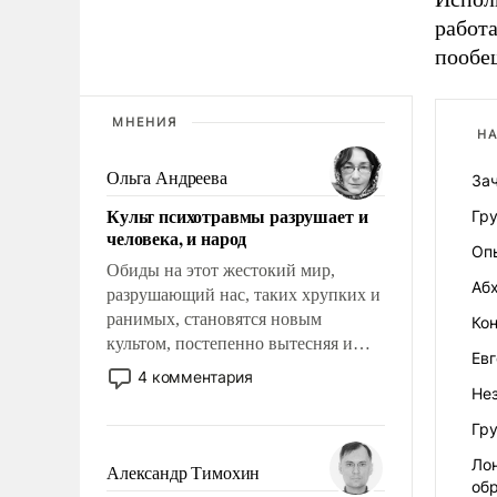
работ
пообе
МНЕНИЯ
НА
Ольга Андреева
За
Культ психотравмы разрушает и
Гру
человека, и народ
Оп
Обиды на этот жестокий мир,
Аб
разрушающий нас, таких хрупких и
ранимых, становятся новым
Кон
культом, постепенно вытесняя и
Ев
отменяя традиционное требование к
4 комментария
человеку – быть мужественным и
Нез
твердым под ударами судьбы, брать
Гру
на себя ответственность, помогать
Ло
слабым, идти вперед и
Александр Тимохин
об
адаптироваться.