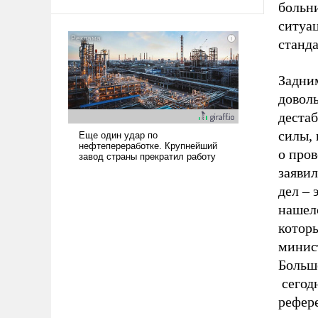
больн
арсеналы. Сложившаяся ситуация
означает многолетний период
ситуац
уязвимости США, например, перед
станда
Китаем.
Задни
доволь
дестаб
силы, 
о пров
заявил
дел – 
нашелс
котор
минист
Больше
сегодн
рефере