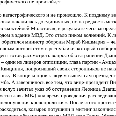
рофического не произойдет.
о катастрофического и не произошло. К позднему в
овка накалилась до единичных, но на редкость мет
в «коктейлей Молотова», в результате чего загорел
ходом в здание МВД. Это стало пиком волнений. К 
а обратился министр обороны Мераб Кишмария – че
ловным авторитетом в республике, который сообщил
дент готов рассмотреть вопрос об отстранении Дза
 – один из лидеров оппозиции, глава партии «Амца
 Квициния, попросивший своих сторонников не нак
овку. В конце концов к людям вышел сам президент
мба. А завершилось все тем, что вице-президент В
я вслух зачитал указ об отстранении Леонида Дзап
ости главы МВД «на время проведения расследован
 недопущения кровопролития». После этого протес
расходиться, козырек потушили и митинг закончилс
няющим обязанности главы МВД стал Борис Абитов