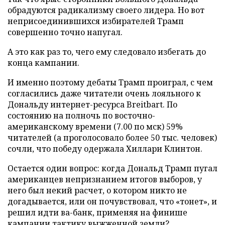
обрадуются радикализму своего лидера. Но вот
неприсоединившихся избирателей Трамп
совершенно точно напугал.
А это как раз то, чего ему следовало избегать до
конца кампании.
И именно поэтому дебаты Трамп проиграл, с чем
согласились даже читатели очень лояльного к
Дональду интернет-ресурса Breitbart. По
состоянию на полночь по восточно-
американскому времени (7.00 по мск) 59%
читателей (а проголосовало более 50 тыс. человек)
сочли, что победу одержала Хиллари Клинтон.
Остается один вопрос: когда Дональд Трамп пугал
американцев непризнанием итогов выборов, у
него был некий расчет, о котором никто не
догадывается, или он почувствовал, что «тонет», и
решил идти ва-банк, применяя на финише
кампании тактику выжженной земли?