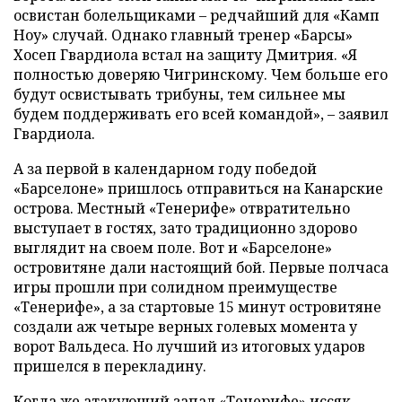
освистан болельщиками – редчайший для «Камп
Ноу» случай. Однако главный тренер «Барсы»
Хосеп Гвардиола встал на защиту Дмитрия. «Я
полностью доверяю Чигринскому. Чем больше его
будут освистывать трибуны, тем сильнее мы
будем поддерживать его всей командой», – заявил
Гвардиола.
А за первой в календарном году победой
«Барселоне» пришлось отправиться на Канарские
острова. Местный «Тенерифе» отвратительно
выступает в гостях, зато традиционно здорово
выглядит на своем поле. Вот и «Барселоне»
островитяне дали настоящий бой. Первые полчаса
игры прошли при солидном преимуществе
«Тенерифе», а за стартовые 15 минут островитяне
создали аж четыре верных голевых момента у
ворот Вальдеса. Но лучший из итоговых ударов
пришелся в перекладину.
Когда же атакующий запал «Тенерифе» иссяк,