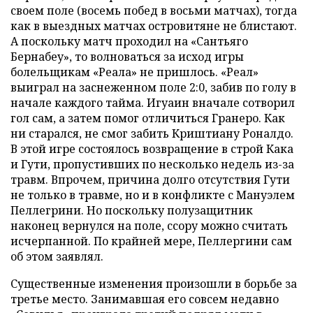
своем поле (восемь побед в восьми матчах), тогда
как в выездных матчах островитяне не блистают.
А поскольку матч проходил на «Сантьяго
Бернабеу», то волноваться за исход игры
болельщикам «Реала» не пришлось. «Реал»
выиграл на заснеженном поле 2:0, забив по голу в
начале каждого тайма. Игуаин вначале сотворил
гол сам, а затем помог отличиться Гранеро. Как
ни старался, не смог забить Криштиану Роналдо.
В этой игре состоялось возвращение в строй Кака
и Гути, пропустивших по несколько недель из-за
травм. Впрочем, причина долго отсутствия Гути
не только в травме, но и в конфликте с Мануэлем
Пеллегрини. Но поскольку полузащитник
наконец вернулся на поле, ссору можно считать
исчерпанной. По крайней мере, Пеллергини сам
об этом заявлял.
Существенные изменения произошли в борьбе за
третье место. Занимавшая его совсем недавно