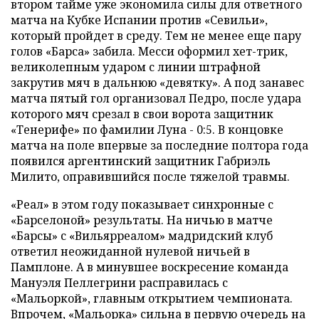
втором тайме уже экономила силы для ответного
матча на Кубке Испании против «Севильи»,
который пройдет в среду. Тем не менее еще пару
голов «Барса» забила. Месси оформил хет-трик,
великолепным ударом с линии штрафной
закрутив мяч в дальнюю «девятку». А под занавес
матча пятый гол организовал Педро, после удара
которого мяч срезал в свои ворота защитник
«Тенерифе» по фамилии Луна - 0:5. В концовке
матча на поле впервые за последние полтора года
появился аргентинский защитник Габриэль
Милито, оправившийся после тяжелой травмы.
«Реал» в этом году показывает синхронные с
«Барселоной» результаты. На ничью в матче
«Барсы» с «Вильярреалом» мадридский клуб
ответил неожиданной нулевой ничьей в
Памплоне. А в минувшее воскресение команда
Мануэля Пеллегрини расправилась с
«Мальоркой», главным открытием чемпионата.
Впрочем, «Мальорка» сильна в первую очередь на