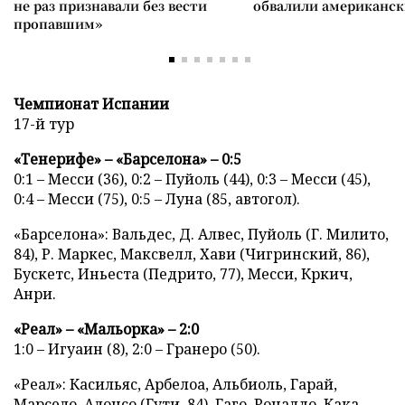
не раз признавали без вести
обвалили американск
пропавшим»
Чемпионат Испании
17-й тур
«Тенерифе» – «Барселона» – 0:5
0:1 – Месси (36), 0:2 – Пуйоль (44), 0:3 – Месси (45),
0:4 – Месси (75), 0:5 – Луна (85, автогол).
«Барселона»: Вальдес, Д. Алвес, Пуйоль (Г. Милито,
84), Р. Маркес, Максвелл, Хави (Чигринский, 86),
Бускетс, Иньеста (Педрито, 77), Месси, Кркич,
Анри.
«Реал» – «Мальорка» – 2:0
1:0 – Игуаин (8), 2:0 – Гранеро (50).
«Реал»: Касильяс, Арбелоа, Альбиоль, Гарай,
Марсело, Алонсо (Гути, 84), Гаго, Роналдо, Кака