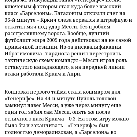
ключевым фактором стал куда более высокий
класс «Барселоны». Каталонцы открыли счет на
36-й минуте – Кркич слева ворвался в штрафную и
откатил мяч под удар Месси, без проблем
расстрелявшему ворота. Вообще, лучший
футболист мира 2009 года действовал на не самой
привычной позиции. Из-за дисквалификации
Ибрагимовича Гвардиола решил перестроить
тактическую схему команды – Месси играл роль
оттянутого нападающего, а на передней линии
атаки работали Кркич и Анри.
Концовка первого тайма стала кошмаром для
«Тенерифе». На 44-й минуте Пуйоль головой
замкнул навес Месси, а уже через минуту еще
один гол забил сам Месси, опять же после
отличного паса Кркича – 0:3. На этом игру можно
было бы и заканчивать – «Тенерифе» был
полностью деморализован, а «Барселона» во