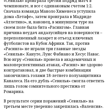
«Севилья» проиграла третий подряд матч в
чемпионате, и все с одинаковым счетом 1:2.
Сначала команда Маноло Хименеса уступила
дома «Хетафе», затем проиграла в Мадриде
«Атлетико», и, наконец, в минувшем туре на
своем поле была бита «Расингом». Главная
причина неудач андалусийцев на поверхности –
переполненный лазарет и отъезд ключевых
футболистов на Кубок Африки. Так, против
«Расинга» не играли три главные звезды
«Севильи»: Кануте, Луис Фабиано и Хесус Навас.
Всю игру «Севилья» провела в академичных и
малоперспективных атаках, «Расинг» же здорово
контратаковал, и две быстрые комбинации
закончились голами 18-летнего полузащитника
Каналеса. На его дубль «Севилья» смогла ответить
лишь голом сомнительного престижа от
Ромарика.
В результате серии поражений «Севильи» на
третьем месте уверенно закрепилась «Валенсия».