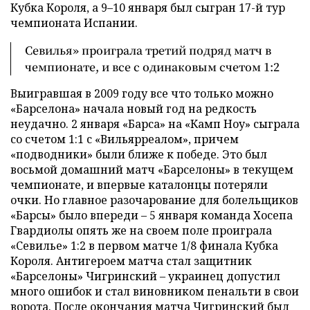
Кубка Короля, а 9–10 января был сыгран 17-й тур
чемпионата Испании.
Севилья» проиграла третий подряд матч в
чемпионате, и все с одинаковым счетом 1:2
Выигравшая в 2009 году все что только можно
«Барселона» начала новый год на редкость
неудачно. 2 января «Барса» на «Камп Ноу» сыграла
со счетом 1:1 с «Вильярреалом», причем
«подводники» были ближе к победе. Это был
восьмой домашний матч «Барселоны» в текущем
чемпионате, и впервые каталонцы потеряли
очки. Но главное разочарование для болельщиков
«Барсы» было впереди – 5 января команда Хосепа
Гвардиолы опять же на своем поле проиграла
«Севилье» 1:2 в первом матче 1/8 финала Кубка
Короля. Антигероем матча стал защитник
«Барселоны» Чигринский – украинец допустил
много ошибок и стал виновником пенальти в свои
ворота. После окончания матча Чигринский был