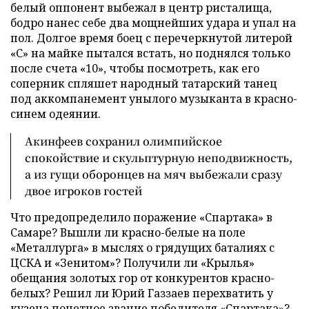
белый оппонент выбежал в центр ристалища,
бодро нанес себе два мощнейших удара и упал на
пол. Долгое время боец с перечеркнутой литерой
«С» на майке пытался встать, но поднялся только
после счета «10», чтобы посмотреть, как его
соперник спляшет народный татарский танец
под аккомпанемент унылого музыканта в красно-
синем одеянии.
Акинфеев сохранил олимпийское
спокойствие и скульптурную неподвижность,
а из гущи оборонцев на мяч выбежали сразу
двое игроков гостей
Что предопределило поражение «Спартака» в
Самаре? Вышли ли красно-белые на поле
«Металлурга» в мыслях о грядущих баталиях с
ЦСКА и «Зенитом»? Получили ли «Крылья»
обещания золотых гор от конкурентов красно-
белых? Решил ли Юрий Газзаев перехватить у
кузена почетное звание победителя «Спартака»?