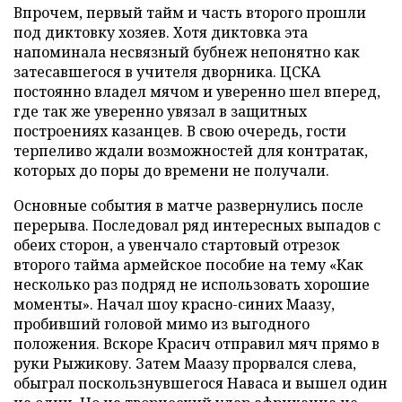
Впрочем, первый тайм и часть второго прошли
под диктовку хозяев. Хотя диктовка эта
напоминала несвязный бубнеж непонятно как
затесавшегося в учителя дворника. ЦСКА
постоянно владел мячом и уверенно шел вперед,
где так же уверенно увязал в защитных
построениях казанцев. В свою очередь, гости
терпеливо ждали возможностей для контратак,
которых до поры до времени не получали.
Основные события в матче развернулись после
перерыва. Последовал ряд интересных выпадов с
обеих сторон, а увенчало стартовый отрезок
второго тайма армейское пособие на тему «Как
несколько раз подряд не использовать хорошие
моменты». Начал шоу красно-синих Маазу,
пробивший головой мимо из выгодного
положения. Вскоре Красич отправил мяч прямо в
руки Рыжикову. Затем Маазу прорвался слева,
обыграл поскользнувшегося Наваса и вышел один