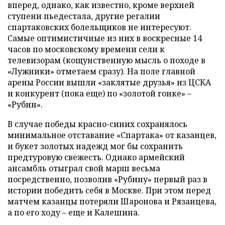
вперед, однако, как известно, кроме верхней
ступени пьедестала, другие регалии
спартаковских болельщиков не интересуют.
Самые оптимистичные из них в воскресные 14
часов по московскому времени сели к
телевизорам (кощунственную мысль о походе в
«Лужники» отметаем сразу). На поле главной
арены России вышли «заклятые друзья» из ЦСКА
и конкурент (пока еще) по «золотой гонке» –
«Рубин».
В случае победы красно-синих сохранялось
минимальное отставание «Спартака» от казанцев,
и букет золотых надежд мог бы сохранить
предтуровую свежесть. Однако армейский
ансамбль отыграл свой марш весьма
посредственно, позволив «Рубину» первый раз в
истории победить себя в Москве. При этом перед
матчем казанцы потеряли Шаронова и Рязанцева,
а по его ходу – еще и Калешина.