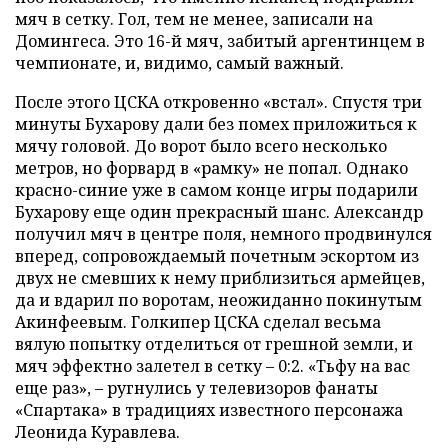
мяч в сетку. Гол, тем не менее, записали на
Домингеса. Это 16-й мяч, забитый аргентинцем в
чемпионате, и, видимо, самый важный.
После этого ЦСКА откровенно «встал». Спустя три
минуты Бухарову дали без помех приложиться к
мячу головой. До ворот было всего несколько
метров, но форвард в «рамку» не попал. Однако
красно-синие уже в самом конце игры подарили
Бухарову еще один прекрасный шанс. Александр
получил мяч в центре поля, немного продвинулся
вперед, сопровождаемый почетным эскортом из
двух не смевших к нему приблизиться армейцев,
да и вдарил по воротам, неожиданно покинутым
Акинфеевым. Голкипер ЦСКА сделал весьма
вялую попытку отделиться от грешной земли, и
мяч эффектно залетел в сетку – 0:2. «Тьфу на вас
еще раз», – ругнулись у телевизоров фанаты
«Спартака» в традициях известного персонажа
Леонида Куравлева.