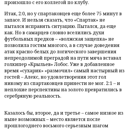
произошло с его коллегой по клубу.
Итак, 2:0, но у спартаковцев еще более 75 минут в
запасе. И нельзя сказать, что «Спартак» не
пытался исправить ситуацию. Пытался, да еще
как. Но в самарцев словно вселились духи
футбольных предков – «волжская защепка» не
позволила гостям многого, а в случае доведения
атак красно-белых до логического завершения
непреодолимой преградой на пути мяча вставал
голкипер «Крыльев» Лобос. Уже в добавленное
время «сухарик» «размочил» самый настырный из
гостей – Алекс, но удовлетворения этот гол
никому из спартаковцев принести не мог. 2:1 – и
неплохие перспективы на золото превратились в
серебряную реальность.
Казалось бы, второе, да и третье – самое низкое из
ныне возможных – место является после
прошлогоднего восьмого серьезным шагом