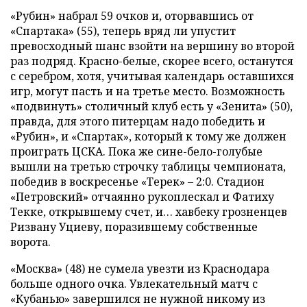
«Рубин» набрал 59 очков и, оторвавшись от
«Спартака» (55), теперь вряд ли упустит
превосходный шанс взойти на вершину во второй
раз подряд. Красно-белые, скорее всего, останутся
с серебром, хотя, учитывая календарь оставшихся
игр, могут пасть и на третье место. Возможность
«подвинуть» столичный клуб есть у «Зенита» (50),
правда, для этого питерцам надо победить и
«Рубин», и «Спартак», который к тому же должен
проиграть ЦСКА. Пока же сине-бело-голубые
вышли на третью строчку таблицы чемпионата,
победив в воскресенье «Терек» – 2:0. Стадион
«Петровский» отчаянно рукоплескал и Фатиху
Текке, открывшему счет, и… хавбеку грозненцев
Ризвану Уциеву, поразившему собственные
ворота.
«Москва» (48) не сумела увезти из Краснодара
больше одного очка. Увлекательный матч с
«Кубанью» завершился не нужной никому из