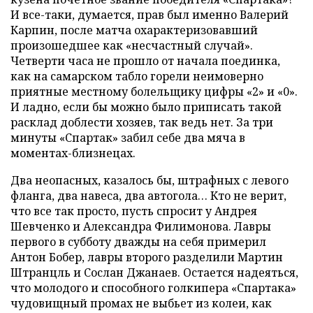
И все-таки, думается, прав был именно Валерий
Карпин, после матча охарактеризовавший
произошедшее как «несчастный случай».
Четверти часа не прошло от начала поединка,
как на самарском табло горели неимоверно
приятные местному болельщику цифры «2» и «0».
И ладно, если бы можно было приписать такой
расклад доблести хозяев, так ведь нет. За три
минуты «Спартак» забил себе два мяча в
моментах-близнецах.
Два неопасных, казалось бы, штрафных с левого
фланга, два навеса, два автогола… Кто не верит,
что все так просто, пусть спросит у Андрея
Шевченко и Александра Филимонова. Лавры
первого в субботу дважды на себя примерил
Антон Бобер, лавры второго разделили Мартин
Штранцль и Сослан Джанаев. Остается надеяться,
что молодого и способного голкипера «Спартака»
чудовищный промах не выбьет из колеи, как