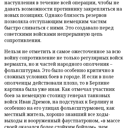
наступления в течение всей операции, чтобы не
давать возможности противнику закрепляться на
новых позициях. Однако близость резервов
позволяла отступающим немецким частям
быстро сливаться с ними. Это создавало перед
советскими войсками непрерывную цепь
сопротивления.
Нельзя не отметить и самое ожесточенное за всю
войну сопротивление не только регулярных войск
вермахта, но и частей народного ополчения –
фольксштурма. Это было особенно критично в
сложных условиях боев в городе. И если в поле
ополченцы действовали плохо, то в Берлине
картина была уже иная. Как отмечал участник
боев за немецкую столицу генерал танковых
войск Иван Дремов, на подступах к Берлину и
особенно на его улицах фольксштурмовец, как
местный житель, хорошо знавший все ходы-
выходы и вооруженный фаустпатроном, «в массе
своей оказался более стойким бойцом», чем