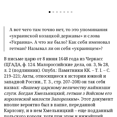
А вот чего там точно нет, то это упоминания
«украинской козацкой державы» и слова
«Украина». А что же было? Как себя именовал
гетман? Называл ли он себя «украинцем»?
В письме царю от 8 июня 1648 года из Черкасс
(ЦГАДА, ф. 124. Малороссийские дела, оп. 3, № 28,
л. 2 (подлинник). Опубл.: Памятники КК. – Т. I. – С.
219–221; Акты, относящиеся к истории южной и
западной России., Т. 3., стр. 207–208) он так себя
назвал:
«Вашему царскому величеству найнизши
слуги. Богдан Хмельницкий, гетман з Войском его
королевской милости Запорозким»
. Этот документ
вполне вероятно был в папке, переданной
Карлсону, и в нем Хмельницкий – еще подданный
польского короля, хотя при этом и нижайший