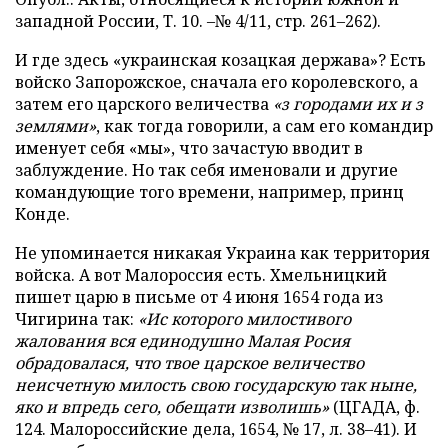
западной России, Т. 10. –№ 4/11, стр. 261–262).
И где здесь «украинская козацкая держава»? Есть
войско Запорожское, сначала его королевского, а
затем его царского величества
«з городами их и з
землями»
, как тогда говорили, а сам его командир
именует себя «мы», что зачастую вводит в
заблуждение. Но так себя именовали и другие
командующие того времени, например, принц
Конде.
Не упоминается никакая Украина как территория
войска. А вот Малороссия есть. Хмельницкий
пишет царю в письме от 4 июня 1654 года из
Чигирина так:
«Ис которого милостивого
жалования вся единодушно Малая Росия
обрадовалася, что твое царское величество
неисчетную милость свою государскую так ныне,
яко и впредь сего, обещати изволишь»
(ЦГАДА, ф.
124. Малороссийские дела, 1654, № 17, л. 38–41). И