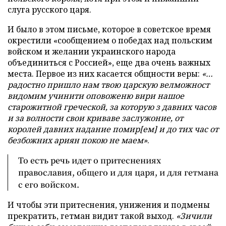
слуга русского царя.
И было в этом письме, которое в советское время
окрестили «сообщением о победах над польским
войском и желании украинского народа
объединиться с Россией», еще два очень важных
места. Первое из них касается общности веры:
«…
радостно пришло нам твою царскую велможност
видомим учинити оповоженю вири нашое
старожитной греческой, за которую з давних часов
и за волности свои криваве заслужоние, от
королей давних надание помир[ем] и до тих час от
безбожних ариян покою не маем»
.
То есть речь идет о притеснениях
православия, общего и для царя, и для гетмана
с его войском.
И чтобы эти притеснения, унижения и подмены
прекратить, гетман видит такой выход.
«Зичили