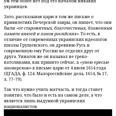
уж тем более нет под его началом никаких
украинцев.
Зато, рассказывая царю в том же письме о
привилегиях Печерской лавры, он пишет, что они
были
«от старожитных, благочестивых, блаженныя
памяти князей и панов росийских»
. То есть, в
отличие от современных украинских идеологов
школы Грушевского, он древнюю Русь и
современную ему Россию не отделял друг от
друга. Униатов же он называл не греко-
католиками, как принято сейчас, а
«унею ересью
иноверскою»
в письме царю от 4 июля 1654 года
(ЦГАДА, ф. 124. Малороссийские дела, 1654, № 17,
л. 77–79).
Так что нужно учить матчасть, и тогда станет
понятно, что было и есть на самом деле, а что
является лишь выдумкой украинских
националистов.