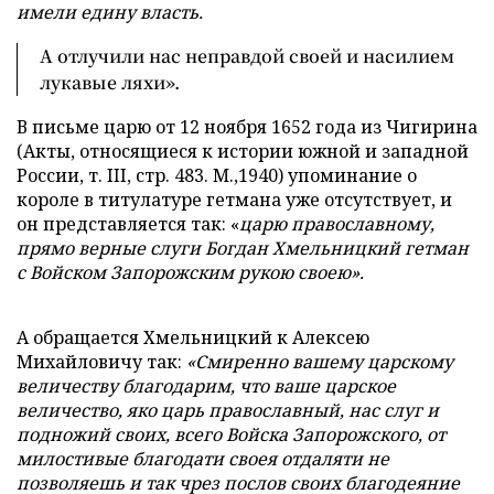
имели едину власть.
А отлучили нас неправдой своей и насилием
лукавые ляхи».
В письме царю от 12 ноября 1652 года из Чигирина
(Акты, относящиеся к истории южной и западной
России, т. III, стр. 483. М.,1940) упоминание о
короле в титулатуре гетмана уже отсутствует, и
он представляется так: «
царю православному,
прямо верные слуги Богдан Хмельницкий гетман
с Войском Запорожским рукою своею».
А обращается Хмельницкий к Алексею
Михайловичу так:
«Смиренно вашему царскому
величеству благодарим, что ваше царское
величество, яко царь православный, нас слуг и
подножий своих, всего Войска Запорожского, от
милостивые благодати своея отдаляти не
позволяешь и так чрез послов своих благодеяние