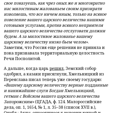
свое показуешь, как чрез оных же и многократно
нас милостивым жалованьем своим призирати
изволяешь, что все ничем иным, только на всякое
повеление вашего царского величества нашими
готовыми услугами, против всякого неприятеля
вашего царского величества отслуговати должни
будем. А за милостивое жалованье вашему
царскому величеству низко бьем челом»
.
Заметим, что Россия еще решения не приняла и
пока признавала территориальную целостность
Речи Посполитой.
А дальше, когда царь
решил
, Земский собор
одобрил, а казаки присягнули, Хмельницкий из
Переяслава писал теперь уже своему государю:
«Вашему царскому величеству верные подданные
и нанижайшие слуги Богдан Хмельницкий,
гетман с Войском вашего царского величества
Запорожским»
(ЦГАДА, ф. 124. Малороссийские
дела, оп. 1, 1654, № 1, л. 35–38 (спи­сок XVII в.),
Опубл.: Акты, относящиеся к истории южной и