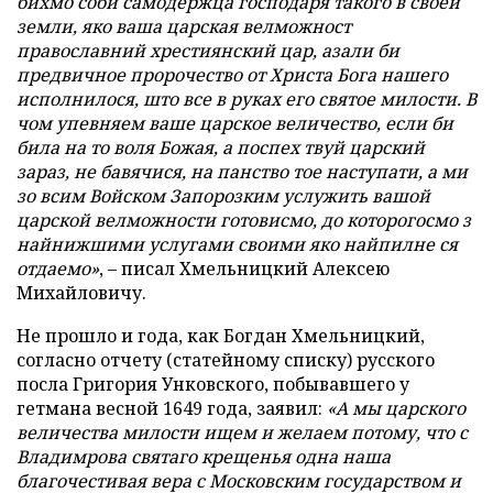
бихмо соби самодержца господаря такого в своей
земли, яко ваша царская велможност
православний хрестиянский цар, азали би
предвичное пророчество от Христа Бога нашего
исполнилося, што все в руках его святое милости. В
чом упевняем ваше царское величество, если би
била на то воля Божая, а поспех твуй царский
зараз, не бавячися, на панство тое наступати, а ми
зо всим Войском Запорозким услужить вашой
царской велможности готовисмо, до которогосмо з
найнижшими услугами своими яко найпилне ся
отдаемо»
, – писал Хмельницкий Алексею
Михайловичу.
Не прошло и года, как Богдан Хмельницкий,
согласно отчету (статейному списку) русского
посла Григория Унковского, побывавшего у
гетмана весной 1649 года, заявил:
«А мы царского
величества милости ищем и желаем потому, что с
Владимрова святаго крещенья одна наша
благочестивая вера с Московским государством и