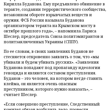
Кирилла Буданова. Ему предъявлено обвинение в
теракте, создании террористического сообщества,
незаконном обороте взрывчатых веществ и
оружия. ФСБ России называла Буданова
организатором теракта на Крымском мосту в
октябре прошлого года», – напомнила Лариса
Шеслер, председатель Союза политэмигрантов и
политзаключенных Украины (СППУ).
По ее словам, в своих заявлениях Буданов не
стесняется откровенно заявлять о том, что «мы
убивали и будем убивать русских». «Заявления
Буданова попадают под пропаганду идеологии
геноцида и являются составом преступления.
Буданов – это человек, на котором негде ставить
клейма, он является очень опасным
преступником, которого нужно наказать», –
считает Шеслер.
«Если совершено преступление, Следственный
комитет обязан возбудить дело, провести