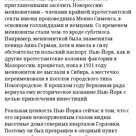
приглашенными заселить Новороссию
меннонитами – членами крайней протестантской
секты имени проповедника Менно Сименса, в
основном голландцами и немцами. Со временем
меннониты стали чем-то вроде субэтноса.
Например, меннониткой была знаменитая
певица Анна Герман, хотя и имела в силу
обстоятельств польский паспорт. Нью-Йорк, как и
другие протестантские колонии-фактории в
Малороссии, процветал, пока в 1931 году
меннонитов не выслали в Сибирь, а местечко
переименовали в поселок городского типа
Новогородское. В прошлом году Верховная рада
вернула ему историческое название Нью-Йорк с
целью привлечения инвестиций.
Реальная ценность Нью-Йорка сейчас в том, что с
его окраин невооруженным глазом видны
высотные дома северных кварталов Горловки.
Поэтому он был превращен в опорный пункт