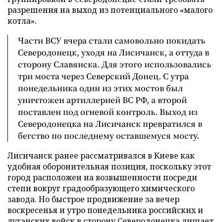
разрешения на выход из потенциального «малого
котла».
Части ВСУ вчера стали самовольно покидать
Северодонецк, уходя на Лисичанск, а оттуда в
сторону Славянска. Для этого использовались
три моста через Северский Донец. С утра
понедельника один из этих мостов был
уничтожен артиллерией ВС РФ, а второй
поставлен под огневой контроль. Выход из
Северодонецка на Лисичанск превратился в
бегство по последнему оставшемуся мосту.
Лисичанск ранее рассматривался в Киеве как
удобная оборонительная позиция, поскольку этот
город расположен на возвышенности посреди
степи вокруг градообразующего химического
завода. Но быстрое продвижение за вечер
воскресенья и утро понедельника российских и
луганских войск в сторону Северодонецка лишает