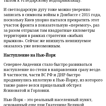
тылом к Угледарскому водохранилищу.
И светлодарскую дугу тоже можно уверенно
записать в символы войны в Донбассе с 2015 года,
поскольку Киев упорно пытался превратить этот
участок фронта в показательную «перемогу», раз
за разом отгрызая там квадратные километры
территории в рамках стратегии «жабьих
прыжков». Сейчас же впихнуть невпихуемое
оказалось уже невозможным.
Наступление на Нью-Йорк
Севернее Авдеевки стало быстро развиваться
наступление по степи в направлении сразу везде.
В частности, части ВС РФ и ДНР быстро
продвинулись вплотную к Нью-Йорку, из которого
также ранее велся прицельный обстрел
Ясиноватой и Горловки.
Нью-Йорк – это реальный населенный пункт,
основанный еще при Екатерине Великой