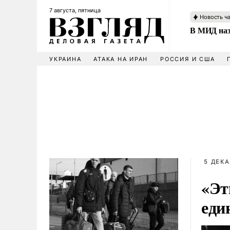
7 августа, пятница
Новость ч
В МИД наз
УКРАИНА
АТАКА НА ИРАН
РОССИЯ И США
5 ДЕКА
«Эт
еди