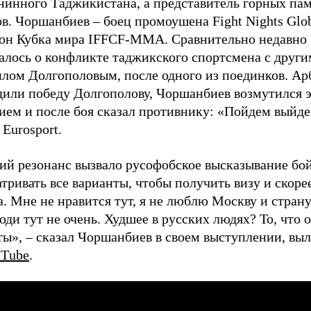
внинного Таджикистана, а представитель горных па
в. Чоршанбиев – боец промоушена Fight Nights Glob
он Кубка мира IFFCF-MMA. Сравнительно недавно
алось о конфликте таджикского спортсмена с други
лом Долгополовым, после одного из поединков. А
дили победу Долгополову, Чоршанбиев возмутился 
ием и после боя сказал противнику: «Пойдем выйде
Eurosport.
ий резонанс вызвало русофобское высказывание бой
тривать все варианты, чтобы получить визу и скоре
. Мне не нравится тут, я не люблю Москву и страну
юди тут не очень. Худшее в русских людях? То, что 
ты», – сказал Чоршанбиев в своем выступлении, в
uТube
.