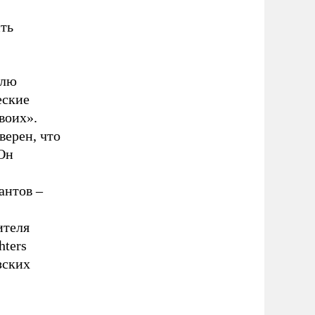
ть
олю
еские
воих».
верен, что
Он
антов –
ителя
hters
зских