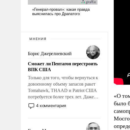
МНЕНИЯ
Борис Джерелиевский
Сможет ли Пентагон перестроить
ВПК США
Только для того, чтобы вернуться к
довоенному объему запасов ракет
Tomahawk, THAAD и Patriot США
«О то
потребуется более трех лет. Даже
было б
небольшая война с Ираном
4 комментария
опустошила американские
самоп
арсеналы. Сложившаяся ситуация
Мосго
означает многолетний период
опреде
уязвимости США, например, перед