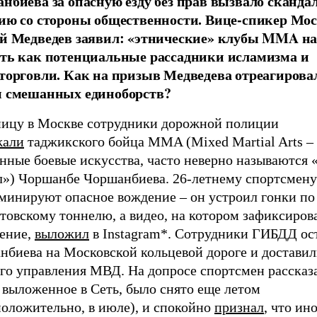
нбиева за опасную езду без прав вызвало сканда
ию со стороны общественности. Вице-спикер Мо
й Медведев заявил: «этнические» клубы MMA на
ть как потенциальные рассадники исламизма и
торговли. Как на призыв Медведева отреагирова
 смешанных единоборств?
ницу в Москве сотрудники дорожной полиции
жали
таджикского бойца MMA (Mixed Martial Arts –
нные боевые искусства, часто неверно называются 
л») Чоршанбе Чоршанбиева. 26-летнему спортсмену
минируют опасное вождение – он устроил гонки по
товскому тоннелю, а видео, на котором зафиксиров
ение,
выложил
в Instagram*. Сотрудники ГИБДД ос
нбиева на Московской кольцевой дороге и доставил
го управления МВД. На допросе спортсмен рассказа
 выложенное в Сеть, было снято еще летом
положительно, в июле), и спокойно
признал
, что ин