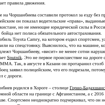
ает правила движения.
е на Чоршанбиева составили протокол за езду без п
ейским он показал водительские «права», выданные
кистане, но не имеющие юридической силы в Росси
у бойца нет полиса обязательного автострахования.
обиль Toyota Camry, на котором ездил спортсмен, 
или на спецстоянку. Выяснилось, что на машине, к
длежт Чоршанбиеву, «висит» не менее сотни нару
ает
Sputnik
. Это не первое происшествие на дороге 
 MMA. Так, в августе в Казани он протаранил стол
боец заявил полицейским, что его подрезали, потом
л с дороги.
нбиев родился в Хороге – столице
Горно-Бадахшанс
мной области на границе с Афганистаном, а с 2016
ве. Спортсмен неоднократно подчеркивал, что он н