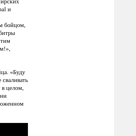
мирских
al и
м бойцом,
рбитры
этим
м!»,
ца. «Буду
е сваливать
 в целом,
они
ыложенном