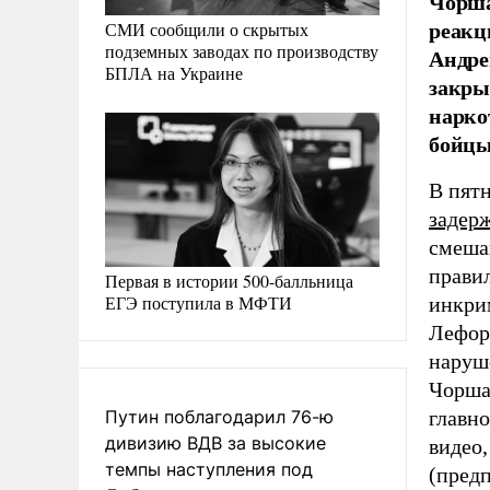
Чорша
реакц
СМИ сообщили о скрытых
подземных заводах по производству
Андре
БПЛА на Украине
закры
нарко
бойцы
В пят
задер
смеша
прави
Первая в истории 500-балльница
ЕГЭ поступила в МФТИ
инкри
Лефор
наруш
Чорша
Путин поблагодарил 76-ю
главно
дивизию ВДВ за высокие
видео,
темпы наступления под
(пред