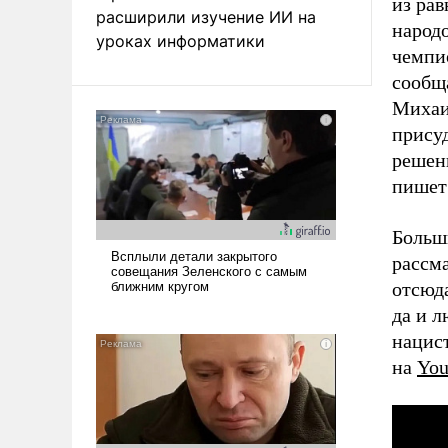
из ра
расширили изучение ИИ на
народо
уроках информатики
чемпи
сообщ
Михаи
прису
решен
пишет 
Больш
рассма
отсюда
да и л
нацис
на
Yo