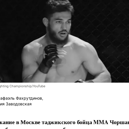
ghting Championship/YouTube
афаэль Фахрутдинов,
ия Заводовская
жание в Москве таджикского бойца MMA Чорша