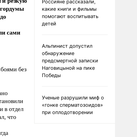
л и резкую
Россияне рассказали,
сгордумы
какие книги и фильмы
до
помогают воспитывать
детей
ли сами
Альпинист допустил
обнаружение
предсмертной записки
Наговицыной на пике
«боями без
Победы
ано
Ученые разрушили миф о
тановили
«гонке сперматозоидов»
и в отдел
при оплодотворении
л, что
огда