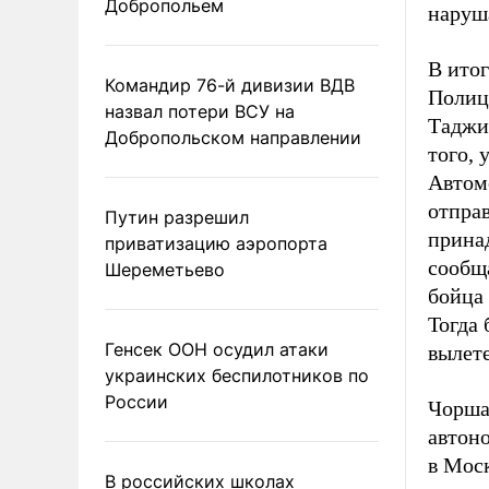
Добропольем
наруш
В итог
Командир 76-й дивизии ВДВ
Полиц
назвал потери ВСУ на
Таджи
Добропольском направлении
того, 
Автом
отправ
Путин разрешил
прина
приватизацию аэропорта
сообщ
Шереметьево
бойца
Тогда 
Генсек ООН осудил атаки
вылете
украинских беспилотников по
России
Чорша
автоно
в Моск
В российских школах