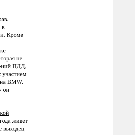
рав.
 в
и. Кроме
уже
оторая не
шений ПДД,
с участием
б на BMW.
у он
кой
 года живет
е выходец