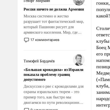
Геворг Мирзаян
гонки
Китаем.
Россия ничего не должна Армении
попул
какой?
Москва системно и жестко
разрушает тот фантастический мир,
который Пашинян рисует для
Столи
армянского населения. Мир, где
ответ
политические прожекты будут
17 комментариев
клубы
безусловно оплачиваться за счет
Боец 
российских налогоплательщиков и
его п
где Еревану за свои поступки не
нужно отвечать.
напом
Тимофей Бордачёв
позиц
«Большая крокодила» из Израиля
Медве
показала проблему границ
допустимого
(«Пам
клуба,
Дискуссия о рве с крокодилами для
занима
охраны израильских тюрем – это
пример того, как быстро мы
народо
двигаемся по пути революционных
интегр
изменений. То, что несколько лет
9 комментариев