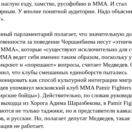
, наглую езду, хамство, русофобию и ММА. И стал
ярным. У вполне понятной аудитории. Надо объясни
».
чный парламентарий полагает, что значительную д
ственности за поведение Чоршанбиева несут «этнич
 MMA», которые «существуют исключительно для с
MMA ведет себя именно таким образом, поскольку у
рикроют и «порешают» вопросы, считает Медведев. 
нил, что клубы смешанных единоборств пытались
ионировать как способ культурной интеграции мигр
дев упомянул московский клуб MMA Pamir Fighters
ирские бойцы»). Действительно, по словам руковод
 выходца из Хорога Адима Шаразбекова, в Pamir Fig
ются не только таджики, но и представители кавка
в, и русские. Но, полагает депутат Медведев, такая
ация не работает.