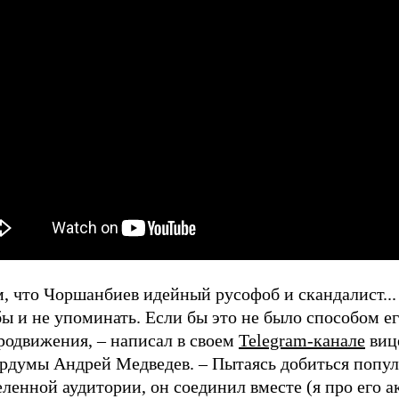
м, что Чоршанбиев идейный русофоб и скандалист..
ы и не упоминать. Если бы это не было способом е
родвижения, – написал в своем
Telegram-канале
виц
рдумы Андрей Медведев. – Пытаясь добиться попул
ленной аудитории, он соединил вместе (я про его а