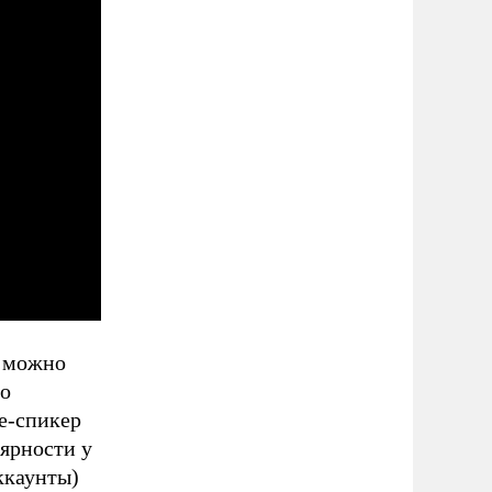
. можно
го
е-спикер
ярности у
ккаунты)