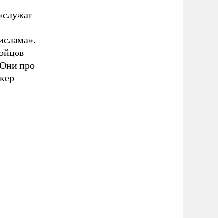
«служат
ислама».
бойцов
 Они про
икер