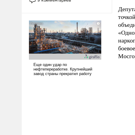
назад было образом для
Депут
псевдонаучной фантастики, стало
точкой
всерьез обсуждаемой идеей.
объед
«Одно
нарког
боевое
Мосго