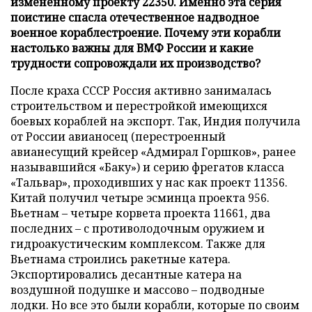
измененному проекту 22350. Именно эта серия
поистине спасла отечественное надводное
военное кораблестроение. Почему эти корабли
настолько важны для ВМФ России и какие
трудности сопровождали их производство?
После краха СССР Россия активно занималась
строительством и перестройкой имеющихся
боевых кораблей на экспорт. Так, Индия получила
от России авианосец (перестроенный
авианесущий крейсер «Адмирал Горшков», ранее
называвшийся «Баку») и серию фрегатов класса
«Тальвар», проходивших у нас как проект 11356.
Китай получил четыре эсминца проекта 956.
Вьетнам – четыре корвета проекта 11661, два
последних – с противолодочным оружием и
гидроакустическим комплексом. Также для
Вьетнама строились ракетные катера.
Экспортировались десантные катера на
воздушной подушке и массово – подводные
лодки. Но все это были корабли, которые по своим