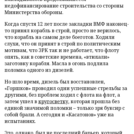
недофинансирование строительства со стороны
Министерства обороны.
Когда спустя 12 лет после закладки ВМФ наконец-
то принял корабль в строй, просто не верилось,
что корабль на самом деле боеготов. Ходили
слухи, что он принят в строй по политическим
мотивам, что ЗРК так и не работает, что флоту
опять, как в советские времена, «втюхали»
заготовку корабля. Масла в огонь подлила
поломка одного из дизелей.
Но шло время, дизель был восстановлен,
«Горшков» проводил одни успешные стрельбы за
другими, без проблем ходил с флота на флот, а
затем ушел в
кругосветку
, которая прошла без
единой значимой поломки – только зря буксир с
собой брали. А сегодня и «Касатонов» уже на
испытаниях.
Это, однако, был не последний барьер, который