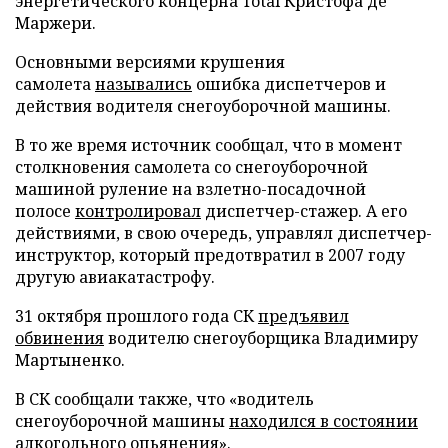
энергетического концерна Total Кристофа де
Маржери.
Основными версиями крушения
самолета
назывались
ошибка диспетчеров и
действия водителя снегоуборочной машины.
В то же время источник сообщал, что в момент
столкновения самолета со снегоуборочной
машиной руление на взлетно-посадочной
полосе
контролировал
диспетчер-стажер. А его
действиями, в свою очередь, управлял диспетчер-
инструктор, который предотвратил в 2007 году
другую авиакатастрофу.
31 октября прошлого года СК
предъявил
обвинения
водителю снегоуборщика Владимиру
Мартыненко.
В СК сообщали также, что «водитель
снегоуборочной машины
находился в состоянии
алкогольного опьянения
».