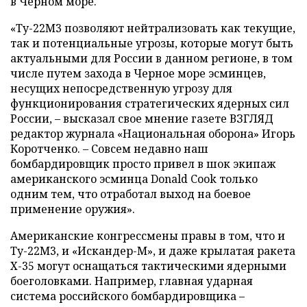
в Черном море.
«Ту-22М3 позволяют нейтрализовать как текущие,
так и потенциальные угрозы, которые могут быть
актуальными для России в данном регионе, в том
числе путем захода в Черное море эсминцев,
несущих непосредственную угрозу для
функционирования стратегических ядерных сил
России, – высказал свое мнение газете ВЗГЛЯД
редактор журнала «Национальная оборона» Игорь
Коротченко. – Совсем недавно наш
бомбардировщик просто привел в шок экипаж
американского эсминца Donald Cook только
одним тем, что отработал выход на боевое
применение оружия».
Американские конгрессмены правы в том, что и
Ту-22М3, и «Искандер-М», и даже крылатая ракета
Х-35 могут оснащаться тактическими ядерными
боеголовками. Например, главная ударная
система российского бомбардировщика –