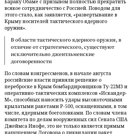
Бараку Обаме с призывом полностью прекратить
всякое сотрудничество с Россией. Поводом для
этого стало, как заявляется, «развертывание в
Крыму носителей тактического ядерного
оружия».
В области тактического ядерного оружия, в
отличие от стратегического, существуют
исключительно джентльменские
договоренности
По словам конгрессменов, в начале августа
российские власти приняли решение о
переброске в Крым бомбардировщиков Ту-22М3 и
оперативно-тактических комплексов «Искандер-
М», способных наносить удары высокоточными
крылатыми ракетами Р-500, оснащенными, в том
числе, ядерными боеголовками. По словам члена
комитета по делам вооруженных сил Сената США
Джеймса Инофе, это не только является прямым
нарушением Договора о ликвидации ракет