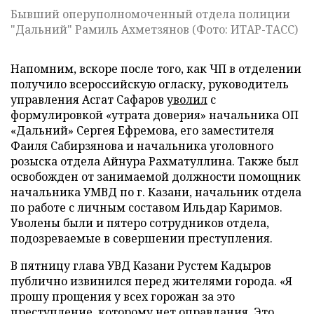
Бывший оперуполномоченный отдела полиции
"Дальний" Рамиль Ахметзянов (Фото: ИТАР-ТАСС)
Напомним, вскоре после того, как ЧП в отделении
получило всероссийскую огласку, руководитель
управления Асгат Сафаров
уволил
с
формулировкой «утрата доверия» начальника ОП
«Дальний» Сергея Ефремова, его заместителя
Фаиля Сабирзянова и начальника уголовного
розыска отдела Айнура Рахматуллина. Также был
освобожден от занимаемой должности помощник
начальника УМВД по г. Казани, начальник отдела
по работе с личным составом Ильдар Каримов.
Уволены были и пятеро сотрудников отдела,
подозреваемые в совершении преступления.
В пятницу глава УВД Казани Рустем Кадыров
публично извинился перед жителями города. «Я
прошу прощения у всех горожан за это
преступление, которому нет оправдания. Это