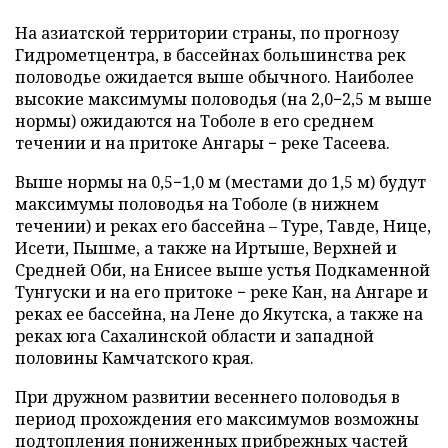
На азиатской территории страны, по прогнозу
Гидрометцентра, в бассейнах большинства рек
половодье ожидается выше обычного. Наиболее
высокие максимумы половодья (на 2,0−2,5 м выше
нормы) ожидаются на Тоболе в его среднем
течении и на притоке Ангары − реке Тасеева.
Выше нормы на 0,5−1,0 м (местами до 1,5 м) будут
максимумы половодья на Тоболе (в нижнем
течении) и реках его бассейна – Туре, Тавде, Нице,
Исети, Пышме, а также на Иртыше, Верхней и
Средней Оби, на Енисее выше устья Подкаменной
Тунгуски и на его притоке − реке Кан, на Ангаре и
реках ее бассейна, на Лене до Якутска, а также на
реках юга Сахалинской области и западной
половины Камчатского края.
При дружном развитии весеннего половодья в
период прохождения его максимумов возможны
подтопления пониженных прибрежных частей