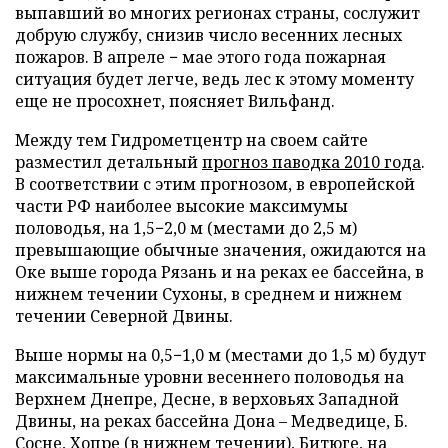
выпавший во многих регионах страны, сослужит
добрую службу, снизив число весенних лесных
пожаров. В апреле − мае этого года пожарная
ситуация будет легче, ведь лес к этому моменту
еще не просохнет, поясняет Вильфанд.
Между тем Гидрометцентр на своем сайте
разместил детальный
прогноз паводка 2010 года
.
В соответствии с этим прогнозом, в европейской
части РФ наиболее высокие максимумы
половодья, на 1,5−2,0 м (местами до 2,5 м)
превышающие обычные значения, ожидаются на
Оке выше города Рязань и на реках ее бассейна, в
нижнем течении Сухоны, в среднем и нижнем
течении Северной Двины.
Выше нормы на 0,5−1,0 м (местами до 1,5 м) будут
максимальные уровни весеннего половодья на
Верхнем Днепре, Десне, в верховьях Западной
Двины, на реках бассейна Дона – Медведице, Б.
Сосне, Хопре (в нижнем течении), Битюге, на