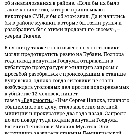
об изнасилованиях в районе. «Если бы их было
такое количество, которое приписывают
некоторые СМИ, я бы об этом знал. Да и нашлись
бы в районе мужики, которые бы взяли ружья и
разобрались бы с этими иродами по-своему», –
уверен Ткачев.
В пятницу также стало известно, что силовики
могли предотвратить резню на Кубани. Полтора
года назад депутаты Госдумы отправляли в
кубанскую прокуратуру и милицию запросы с
просьбой разобраться с происходящим в станице
Кущевская, однако тогда силовики не стали
возбуждать уголовных дел против подозреваемых
в убийстве 12 человек, пишет
газета
«Ведомости»
: «Имя Сергея Цапока, главного
обвиняемого по делу, стало известно местной
милиции и прокуратуре два года назад. Запросы
по его поводу туда подали депутаты Госдумы
Евгений Тепляков и Михаил Мусатов. Они
вступились за жителя станицы Ленинградской,