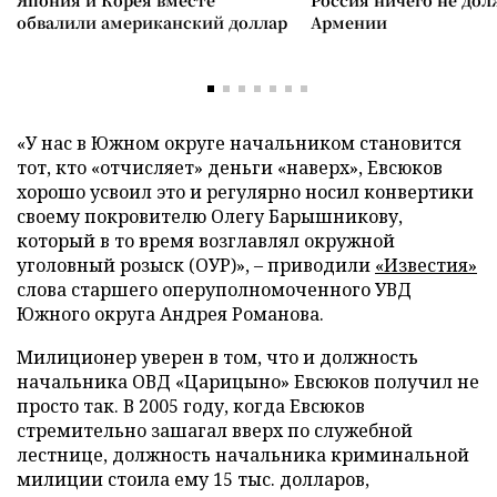
Япония и Корея вместе
Россия ничего не дол
обвалили американский доллар
Армении
«У нас в Южном округе начальником становится
тот, кто «отчисляет» деньги «наверх», Евсюков
хорошо усвоил это и регулярно носил конвертики
своему покровителю Олегу Барышникову,
который в то время возглавлял окружной
уголовный розыск (ОУР)», – приводили
«Известия»
слова старшего оперуполномоченного УВД
Южного округа Андрея Романова.
Милиционер уверен в том, что и должность
начальника ОВД «Царицыно» Евсюков получил не
просто так. В 2005 году, когда Евсюков
стремительно зашагал вверх по служебной
лестнице, должность начальника криминальной
милиции стоила ему 15 тыс. долларов,