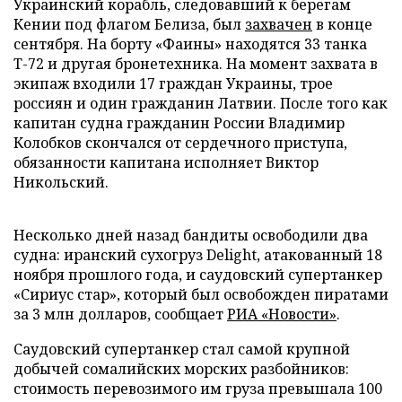
Украинский корабль, следовавший к берегам
Кении под флагом Белиза, был
захвачен
в конце
сентября. На борту «Фаины» находятся 33 танка
Т-72 и другая бронетехника. На момент захвата в
экипаж входили 17 граждан Украины, трое
россиян и один гражданин Латвии. После того как
капитан судна гражданин России Владимир
Колобков скончался от сердечного приступа,
обязанности капитана исполняет Виктор
Никольский.
Несколько дней назад бандиты освободили два
судна: иранский сухогруз Delight, атакованный 18
ноября прошлого года, и саудовский супертанкер
«Сириус стар», который был освобожден пиратами
за 3 млн долларов, сообщает
РИА «Новости»
.
Саудовский супертанкер стал самой крупной
добычей сомалийских морских разбойников:
стоимость перевозимого им груза превышала 100