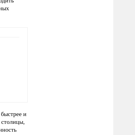
ходить
дных
 быстрее и
 столицы,
нность