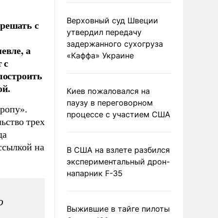
Верховный суд Швеции
решать с
утвердил передачу
задержанного сухогруза
евле, а
«Каффа» Украине
 с
построить
ой.
Киев пожаловался на
паузу в переговорном
ропу».
процессе с участием США
льство трех
да
ссылкой на
В США на взлете разбился
экспериментальный дрон-
напарник F-35
ю
Выжившие в тайге пилоты