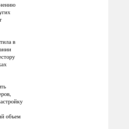
мнению
угих
т
тила в
ании
естору
ках
ыть
еров,
застройку
ий объем