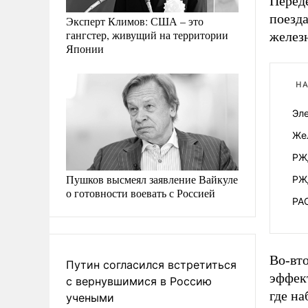
Переде
поезд
Эксперт Климов: США – это
гангстер, живущий на территории
желез
Японии
НА
Эл
Жел
РЖ
Пушков высмеял заявление Вайкуле
РЖ
о готовности воевать с Россией
РА
Во-вт
Путин согласился встретиться
эффек
с вернувшимися в Россию
где на
учеными