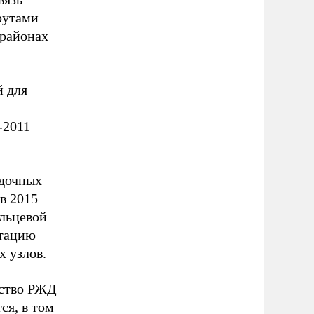
рутами
 районах
й для
-2011
адочных
в 2015
льцевой
атацию
х узлов.
дство РЖД
ся, в том