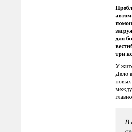
Пробл
автом
помощ
загру
для б
вести
три н
У жите
Дело в
новых 
между
главн
В 
ст