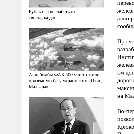
перево
железн
Рубль начал слабеть от
сверхдоходов
альте
сообщ
Проек
разра
Инсти
желез
км до
Авиабомбы ФАБ-500 уничтожили
дорог 
подземную базу украинских «Птиц
Мадьяра»
максим
на Ма
Во-пе
позво
Крюко