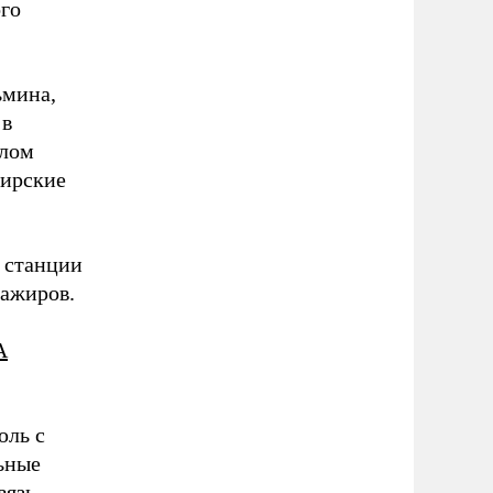
ого
ьмина,
 в
алом
жирские
 станции
сажиров.
А
юль с
ьные
вязь