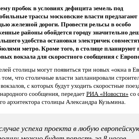
ему пробок в условиях дефицита земель под
обильные трассы московские власти предлагают 
ью железной дороги. Провести рельсы в особо
женные районы обойдется городу значительно деш
ольшего удобства остановки электричек совместят
бюлями метро. Кроме того, в столице планируют 
овых вокзала для скоростного сообщения с Европ
лей столицы могут появиться три новых «окна в Ев
 том, что столичные власти запланировали строите
вокзалов, с которых будут уходить скоростные поез
народного сообщения, передает
РИА «Новости»
со 
ого архитектора столицы Александра Кузьмина.
случае успеха проекта в любую европейску
олицу можно будет попасть за 8 часов