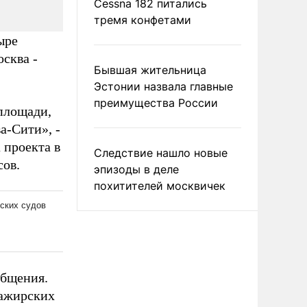
Cessna 182 питались
тремя конфетами
ыре
осква -
Бывшая жительница
Эстонии назвала главные
преимущества России
площади,
а-Сити», -
 проекта в
Следствие нашло новые
сов.
эпизоды в деле
похитителей москвичек
общения.
сажирских