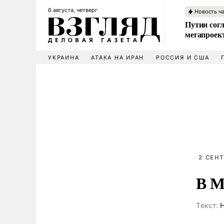
6 августа, четверг
Новость ч
Путин сог
мегапроек
УКРАИНА
АТАКА НА ИРАН
РОССИЯ И США
2 СЕНТ
В М
Tекст:
Н