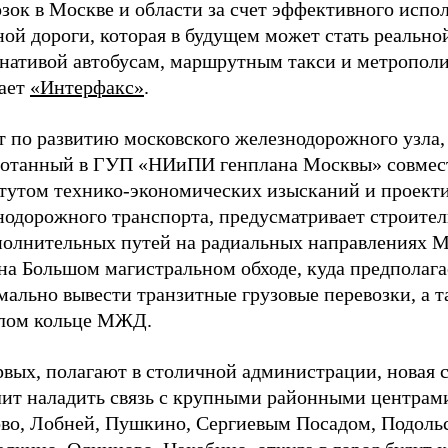
зок в Москве и области за счет эффективного испо
ой дороги, которая в будущем может стать реально
рнативой автобусам, маршрутным такси и метрополи
ает
«Интерфакс»
.
т по развитию московского железнодорожного узла,
ботанный в ГУП «НИиПИ генплана Москвы» совмес
тутом технико-экономических изысканий и проект
нодорожного транспорта, предусматривает строител
полнительных путей на радиальных направлениях 
на Большом магистральном обходе, куда предполага
ально вывести транзитные грузовые перевозки, а т
лом кольце МЖД.
рвых, полагают в столичной администрации, новая 
лит наладить связь с крупными районными центрами
во, Лобней, Пушкино, Сергиевым Посадом, Подоль