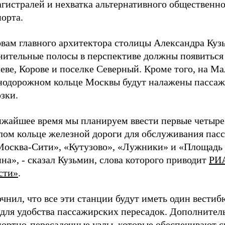
агистралей и нехватка альтернативного общественн
орта.
овам главного архитектора столицы Александра Куз
нительные полосы в перспективе должны появиться
еве, Корове и поселке Северный. Кроме того, на М
нодорожном кольце Москвы будут налажены пасса
зки.
ижайшее время мы планируем ввести первые четыре
лом кольце железной дороги для обслуживания пас
Москва-Сити», «Кутузово», «Лужники» и «Площадь
на», - сказал Кузьмин, слова которого приводит
РИ
сти»
.
чнил, что все эти станции будут иметь один вестиб
 для удобства пассажирских пересадок. Дополнител
портно-пересадочные узлы, которые обеспечивают с