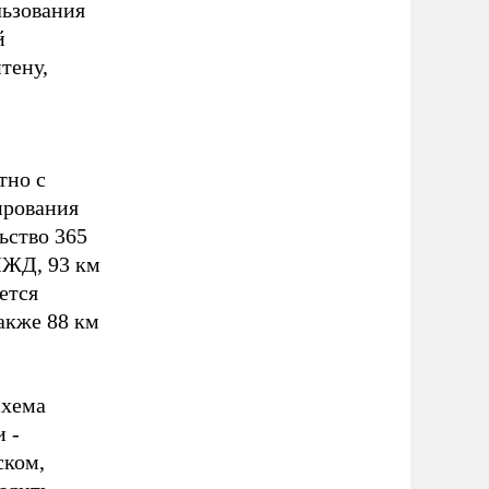
льзования
й
тену,
тно с
ирования
ьство 365
МЖД, 93 км
ется
акже 88 км
схема
 -
ском,