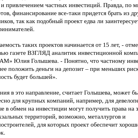
, и привлечением частных инвестиций. Правда, по 
тов, финансирование все-таки придется брать из др
иков, так как подобный проект едва ли заинтересуе
ринимателей.
емость таких проектов начинается от 15 лет, - отме
вью газете ВЗГЛЯД аналитик инвестиционной комп
М» Юлия Голышева. - Понятно, что частному инв
нее положить деньги на депозит – при меньших рис
ость будет большей».
ния в это направление, считает Голышева, может б
есно для крупных компаний, например, для девелоп
е в обмен на инвестиции могут получить права на 
кзальных территорий, возможно, металлургов и
остроителей, для которых проект обеспечит хорош
к.