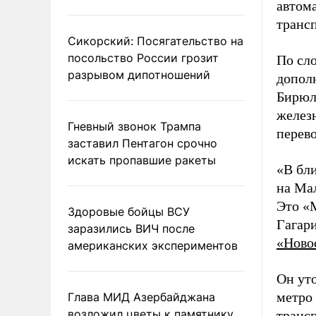
автом
трансп
Сикорский: Посягательство на
посольство России грозит
По сл
разрывом дипотношений
допол
Бирюл
желез
Гневный звонок Трампа
перево
заставил Пентагон срочно
искать пропавшие ракеты
«В бл
на Ма
Это «
Здоровые бойцы ВСУ
Гагари
заразились ВИЧ после
«Ново
американских экспериментов
Он уто
метро
Глава МИД Азербайджана
возложил цветы к памятнику
транс