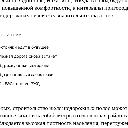
лкино, Одинцово, Нахабино, откуда в город будут 
а повышенной комфортности, а интервалы пригоро
нодорожных перевозок значительно сократятся.
 ЭТУ ТЕМУ
ектрички едут в будущее
езная дорога снова встанет
Д рискуют пассажирами
Д грозят новые забастовки
О «ЕЭС» против РЖД
орых, строительство железнодорожных полос может
тивнее заменить собой метро в отдаленных районах
блюдается высокая плотность населения, перегруже