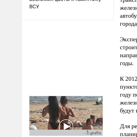
ВСУ
желез
автобу
города
Экспе
строи
напра
годы.
К 201
пункто
году 
железн
будут 
Для р
плани