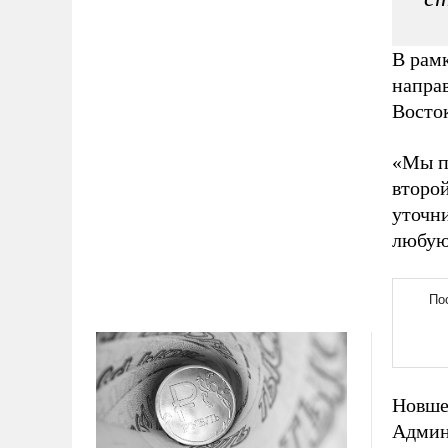
В рамк
направ
Восток
«Мы п
второй
уточни
любую
Новше
Админ