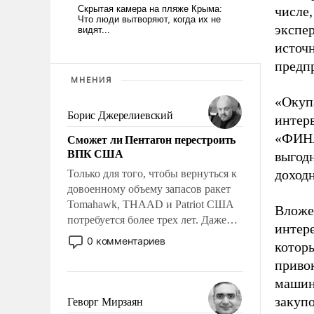
числе
экспер
источн
предп
МНЕНИЯ
«Окупа
Борис Джерелиевский
интер
«ФИНА
Сможет ли Пентагон перестроить
ВПК США
выгод
доходн
Только для того, чтобы вернуться к
довоенному объему запасов ракет
Tomahawk, THAAD и Patriot США
Вложе
потребуется более трех лет. Даже
интер
небольшая война с Ираном
0 комментариев
которы
опустошила американские
приво
арсеналы. Сложившаяся ситуация
означает многолетний период
машин
уязвимости США, например, перед
закупо
Геворг Мирзаян
Китаем.