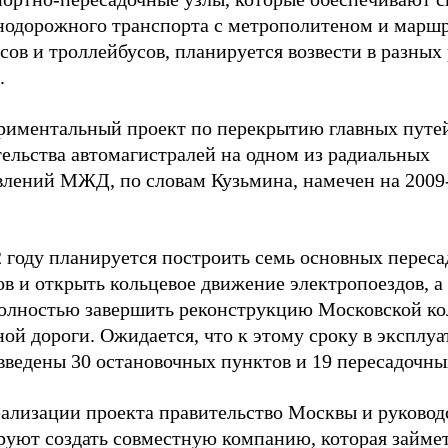
нодорожного транспорта с метрополитеном и марш
сов и троллейбусов, планируется возвести в разных
.
риментальный проект по перекрытию главных путе
тельства автомагистралей на одном из радиальных
влений МЖД, по словам Кузьмина, намечен на 2009
2 году планируется построить семь основных перес
в и открыть кольцевое движение электропоездов, а 
полностью завершить реконструкцию Московской ко
ой дороги. Ожидается, что к этому сроку в эксплу
введены 30 остановочных пунктов и 19 пересадочны
еализации проекта правительство Москвы и руково
руют создать совместную компанию, которая займет