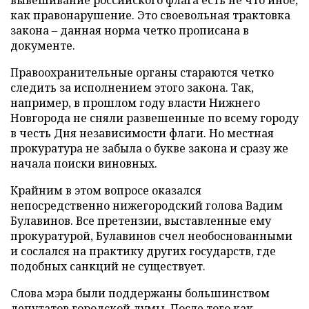
вывешивание российского флага есть не что иное,
как правонарушение. Это своевольная трактовка
закона – данная норма четко прописана в
документе.
Правоохранительные органы стараются четко
следить за исполнением этого закона. Так,
например, в прошлом году власти Нижнего
Новгорода не сняли развешенные по всему городу
в честь Дня независимости флаги. Но местная
прокуратура не забыла о букве закона и сразу же
начала поиски виновных.
Крайним в этом вопросе оказался
непосредственно нижегородский голова Вадим
Булавинов. Все претензии, выставленные ему
прокуратурой, Булавинов счел необоснованными
и сослался на практику других государств, где
подобных санкций не существует.
Слова мэра были поддержаны большинством
депутатов городской думы. После того как