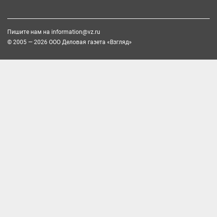
Пишите нам на
information@vz.ru
© 2005 — 2026 ООО Деловая газета «Взгляд»