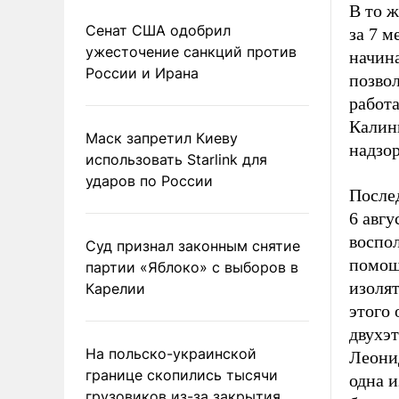
В то ж
Сенат США одобрил
за 7 м
ужесточение санкций против
начин
России и Ирана
позво
работ
Калини
Маск запретил Киеву
надзо
использовать Starlink для
ударов по России
После
6 авгу
воспол
Суд признал законным снятие
помощ
партии «Яблоко» с выборов в
изолят
Карелии
этого 
двухэ
На польско-украинской
Леонид
границе скопились тысячи
одна 
грузовиков из-за закрытия