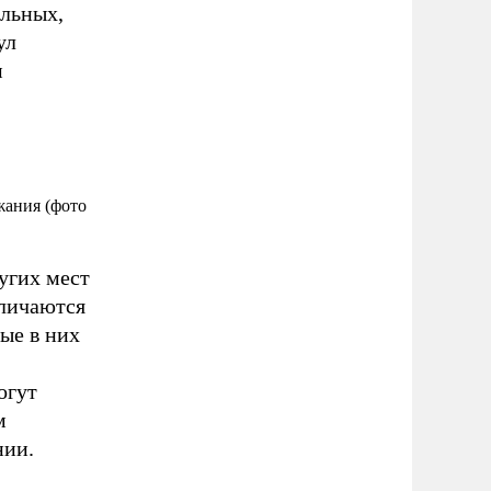
льных,
ул
м
жания (фото
угих мест
тличаются
ые в них
огут
м
нии.