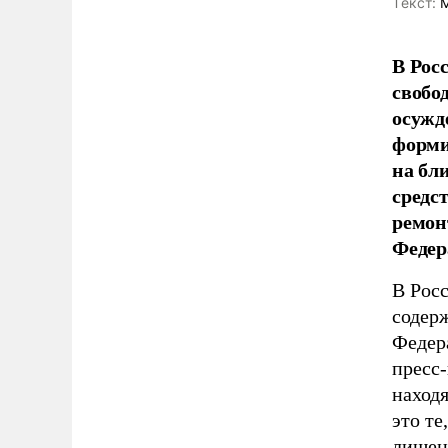
Tекст:
М
В Рос
свобод
осужд
форми
на бл
средс
ремон
Федер
В Рос
содерж
Федер
пресс
находя
это те
лишен