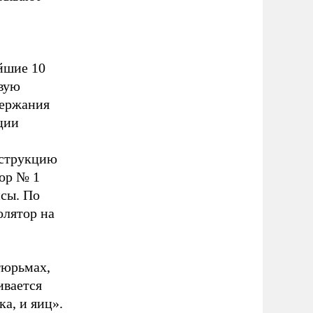
йшие 10
рвую
держания
ции
нструкцию
тор № 1
исы. По
олятор на
тюрьмах,
ивается
ка, и яиц».