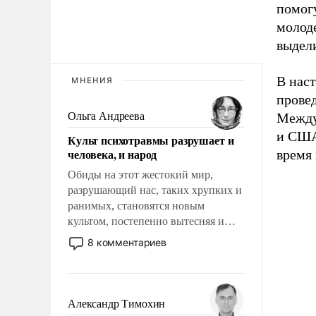
помог
молоде
выдел
В наст
МНЕНИЯ
провед
Ольга Андреева
Между
и США
Культ психотравмы разрушает и
человека, и народ
время
Обиды на этот жестокий мир,
разрушающий нас, таких хрупких и
ранимых, становятся новым
культом, постепенно вытесняя и
отменяя традиционное требование к
8 комментариев
человеку – быть мужественным и
твердым под ударами судьбы, брать
на себя ответственность, помогать
слабым, идти вперед и
Александр Тимохин
адаптироваться.