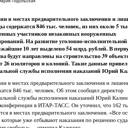
ария Подольская
сии в местах предварительного заключения и ли
ы содержатся 846 тыс. человек, из них около 5 ты
енных участников незаконных вооруженных
рований. На развитие уголовно-исполнительной
ижайшие 10 лет выделено 54 млрд. рублей. В перв
тва будут направлены на строительство 39 объект
т 26 изоляторов и колоний. Такие данные привел
альной службы исполнения наказаний Юрий Ка
сии в местах предварительного заключения и лишен
атся 846 тыс. человек. Об этом сообщил директор
альной службы исполнения наказаний Юрий Калин
-конференции в ИТАР-ТАСС. Он уточнил, что 162 ты
тся в местах предварительного заключения. «Все о
, которые уже отбывают наказания по решению суда
ия свободы», – отметил Калинин.