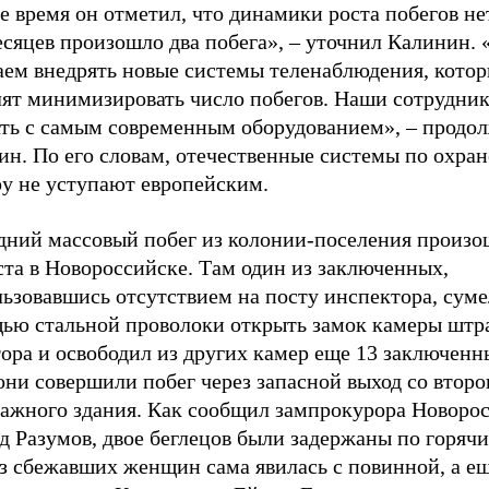
е время он отметил, что динамики роста побегов не
есяцев произошло два побега», – уточнил Калинин.
аем внедрять новые системы теленаблюдения, кото
лят минимизировать число побегов. Наши сотрудник
ать с самым современным оборудованием», – продо
н. По его словам, отечественные системы по охран
ру не уступают европейским.
дний массовый побег из колонии-поселения произо
ста в Новороссийске. Там один из заключенных,
ьзовавшись отсутствием на посту инспектора, суме
ью стальной проволоки открыть замок камеры штр
ора и освободил из других камер еще 13 заключенн
они совершили побег через запасной выход со второ
тажного здания. Как сообщил зампрокурора Новоро
 Разумов, двое беглецов были задержаны по горячи
из сбежавших женщин сама явилась с повинной, а е