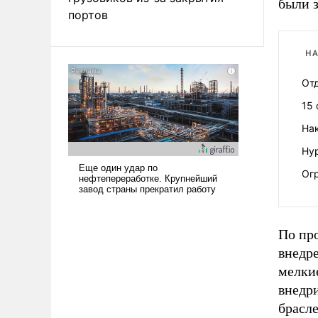
были 
портов
НА
От
15 
Нак
Нур
Ог
По пр
внедр
мелкие
внедри
брасле