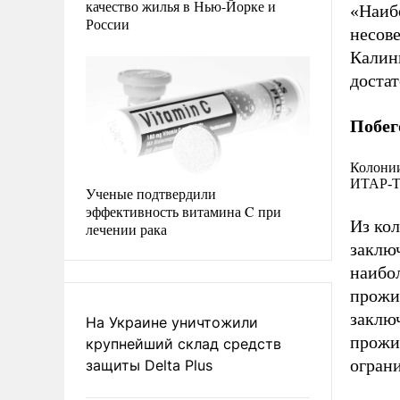
качество жилья в Нью-Йорке и
«Наиб
России
несов
Калин
достат
Побег
Колонии
ИТАР-
Ученые подтвердили
эффективность витамина C при
Из кол
лечении рака
заклю
наибо
прожи
заклю
На Украине уничтожили
прожи
крупнейший склад средств
огран
защиты Delta Plus