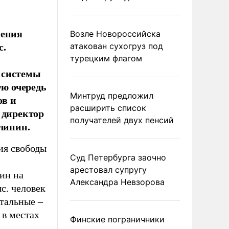
шения
Возле Новороссийска
с.
атакован сухогруз под
турецким флагом
 системы
ую очередь
Минтруд предложил
ов и
расширить список
 директор
получателей двух пенсий
линин.
ия свободы
Суд Петербурга заочно
арестовал супругу
ин на
Александра Невзорова
с. человек
стальные –
 в местах
Финские пограничники