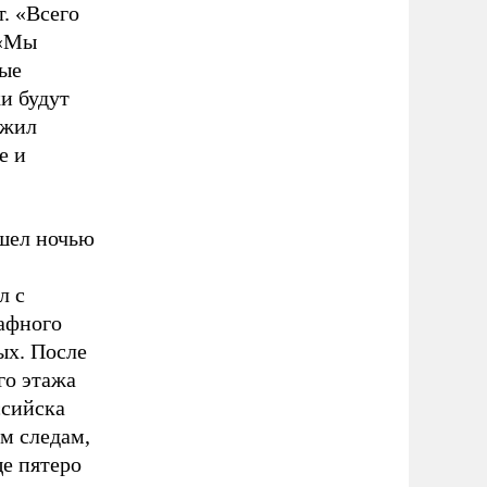
т. «Всего
 «Мы
рые
и будут
лжил
е и
шел ночью
л с
афного
ых. После
го этажа
ссийска
м следам,
ще пятеро