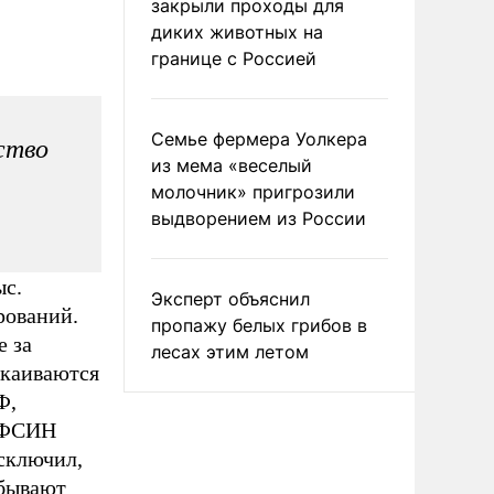
закрыли проходы для
диких животных на
границе с Россией
Семье фермера Уолкера
ство
из мема «веселый
молочник» пригрозили
выдворением из России
ыс.
Эксперт объяснил
рований.
пропажу белых грибов в
е за
лесах этим летом
скаиваются
Ф,
о ФСИН
исключил,
тбывают