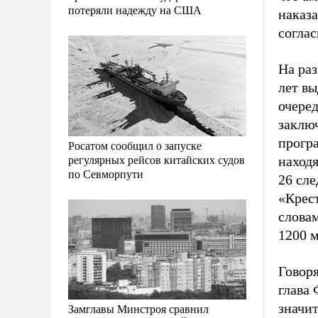
потеряли надежду на США
наказа
соглас
На ра
лет вы
очере
заклю
прогр
Росатом сообщил о запуске
регулярных рейсов китайских судов
находя
по Севморпути
26 сл
«Крес
словам
1200 м
Говор
глава
значит
Замглавы Минстроя сравнил