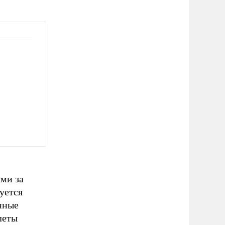
ми за
уется
нные
леты