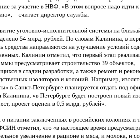
ние за участие в НВФ. «В этом вопросе надо идти к
ию», – считает директор службы.
звитие уголовно-исполнительной системы на ближа
делено 54 млрд. рублей. По словам Калинина, в пе
дь средства направляются на улучшение условий со
ченных. Калинин отметил, что первый этап реализа
аммы предусматривает строительство 39 объектов,
щихся в стадии разработки, а также ремонт и реко
едственных изоляторов и колоний. Например, изоля
ты» в Санкт-Петербурге планируется отдать под оф
 Калинина, «в Петербурге будет построен новый из
ест, проект оценен в 0,5 млрд. рублей».
я о питании заключенных в российских колониях и 
 ФСИН отметил, что «в настоящее время предусматр
ельное увеличение в рационе и мяса, и молока, и со