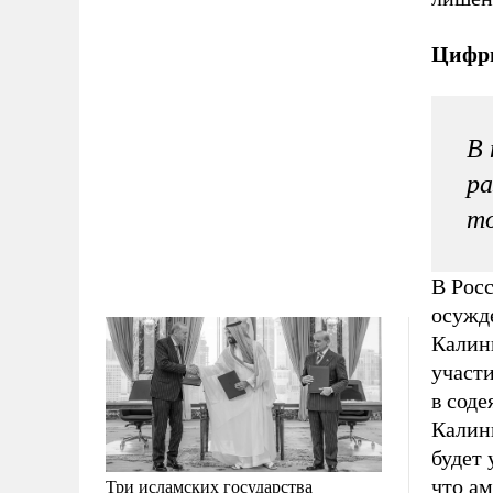
Цифр
В 
ра
то
В Росс
осужд
Калин
участи
в сод
Калин
будет 
что а
Три исламских государства