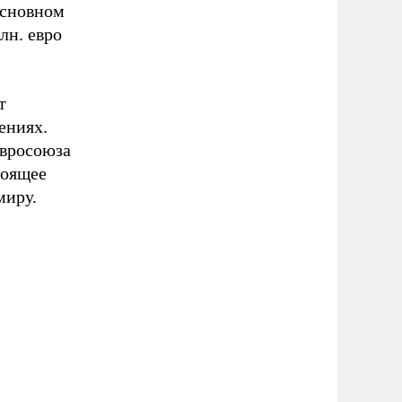
основном
лн. евро
т
ениях.
Евросоюза
тоящее
миру.