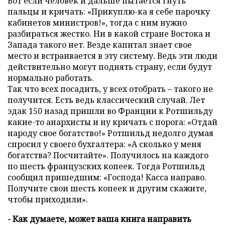
Вот если человек и дальше пытается гнуть
пальцы и кричать: «Прикуплю-ка я себе парочку
кабинетов министров!», тогда с ним нужно
разбираться жестко. Ни в какой стране Востока и
Запада такого нет. Везде капитал знает свое
место и встраивается в эту систему. Ведь эти люди
действительно могут поднять страну, если будут
нормально работать.
Так что всех посадить, у всех отобрать – такого не
получится. Есть ведь классический случай. Лет
эдак 150 назад пришли во Франции к Ротшильду
какие-то анархисты и ну кричать с порога: «Отдай
народу свое богатство!» Ротшильд недолго думая
спросил у своего бухгалтера: «А сколько у меня
богатства? Посчитайте». Получилось на каждого
по шесть французских копеек. Тогда Ротшильд
сообщил пришедшим: «Господа! Касса направо.
Получите свои шесть копеек и другим скажите,
чтобы приходили».
- Как думаете, может ваша книга направить