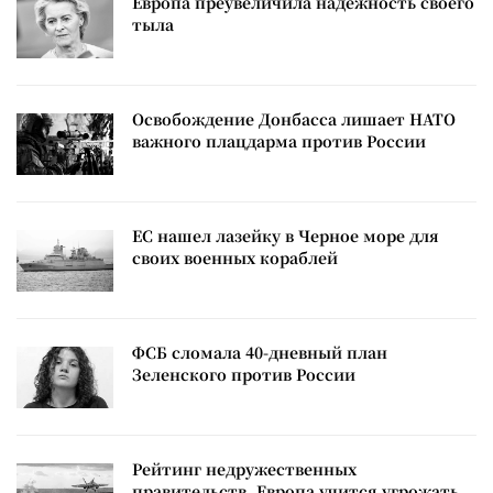
Европа преувеличила надежность своего
тыла
Освобождение Донбасса лишает НАТО
важного плацдарма против России
ЕС нашел лазейку в Черное море для
своих военных кораблей
ФСБ сломала 40-дневный план
Зеленского против России
Рейтинг недружественных
правительств. Европа учится угрожать