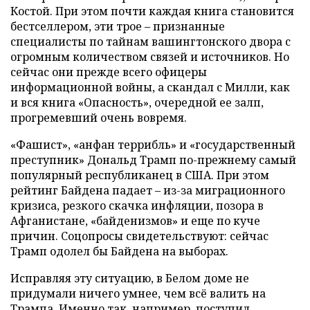
Костой. При этом почти каждая книга становится
бестселлером, эти трое – признанные
специалисты по тайнам вашингтонского двора с
огромным количеством связей и источников. Но
сейчас они прежде всего офицеры
информационной войны, а скандал с Милли, как
и вся книга «Опасность», очередной ее залп,
прогремевший очень вовремя.
«Фашист», «анфан террибль» и «государственный
преступник» Дональд Трамп по-прежнему самый
популярный республиканец в США. При этом
рейтинг Байдена падает – из-за миграционного
кризиса, резкого скачка инфляции, позора в
Афганистане, «байденизмов» и еще по куче
причин. Соцопросы свидетельствуют: сейчас
Трамп одолел бы Байдена на выборах.
Исправляя эту ситуацию, в Белом доме не
придумали ничего умнее, чем всё валить на
Трампа. Именно так, например, поступил