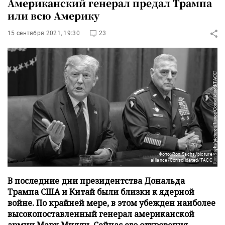
Американский генерал предал Трампа
или всю Америку
15 сентября 2021, 19:30
23
Фото: Ron Sachs/picture
alliance/Consolidated/ТАСС
В последние дни президентства Дональда
Трампа США и Китай были близки к ядерной
войне. По крайней мере, в этом убежден наиболее
высокопоставленный генерал американской
армии Марк Милли. Сейчас его откровения –