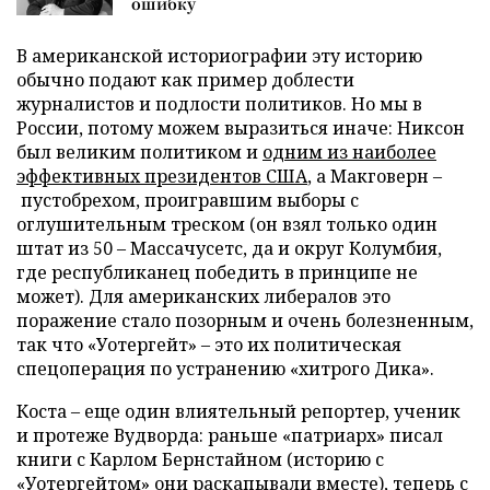
ошибку
В американской историографии эту историю
обычно подают как пример доблести
журналистов и подлости политиков. Но мы в
России, потому можем выразиться иначе: Никсон
был великим политиком и
одним из наиболее
эффективных президентов США
, а Макговерн –
пустобрехом, проигравшим выборы с
оглушительным треском (он взял только один
штат из 50 – Массачусетс, да и округ Колумбия,
где республиканец победить в принципе не
может). Для американских либералов это
поражение стало позорным и очень болезненным,
так что «Уотергейт» – это их политическая
спецоперация по устранению «хитрого Дика».
Коста – еще один влиятельный репортер, ученик
и протеже Вудворда: раньше «патриарх» писал
книги с Карлом Бернстайном (историю с
«Уотергейтом» они раскапывали вместе), теперь с