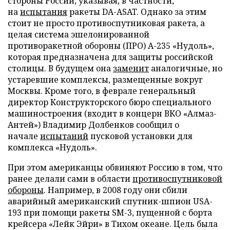
стороны России, указывая, в частности,
на
испытания
ракеты DA-ASAT. Однако за этим
стоит не просто противоспутниковая ракета, а
целая система эшелонированной
противоракетной обороны (ПРО) А-235 «Нудоль»,
которая предназначена для защиты российской
столицы. В будущем она
заменит
аналогичные, но
устаревшие комплексы, размещенные вокруг
Москвы. Кроме того, в феврале генеральный
директор Конструкторского бюро специального
машиностроения (входит в концерн ВКО «Алмаз-
Антей») Владимир Долбенков сообщил о
начале
испытаний
пусковой установки для
комплекса «Нудоль».
При этом американцы обвиняют Россию в том, что
ранее делали сами в области
противоспутниковой
обороны
. Например, в 2008 году они сбили
аварийный американский спутник-шпион USA-
193 при помощи ракеты SM-3, пущенной с борта
крейсера «Лейк Эйри» в Тихом океане. Цель была