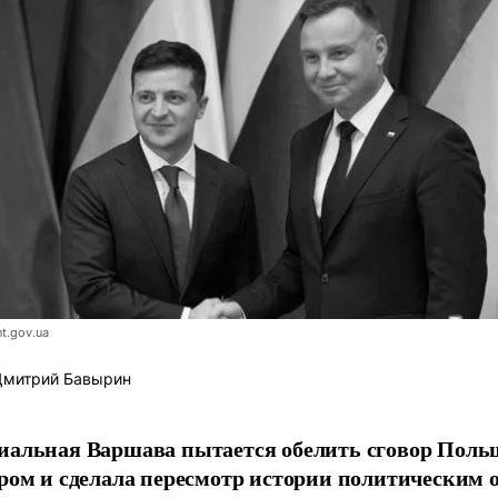
t.gov.ua
митрий Бавырин
альная Варшава пытается обелить сговор Поль
ром и сделала пересмотр истории политическим