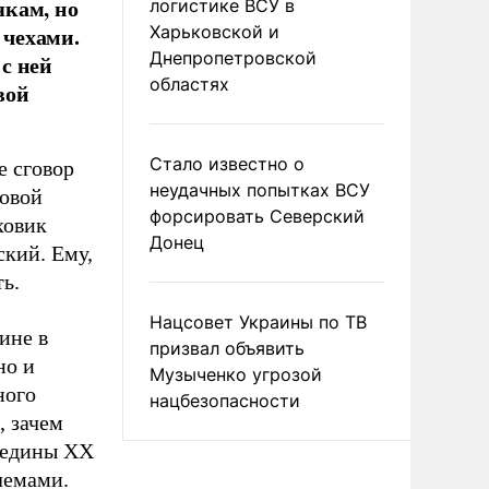
якам, но
логистике ВСУ в
 чехами.
Харьковской и
Днепропетровской
с ней
областях
вой
Стало известно о
е сговор
неудачных попытках ВСУ
ровой
форсировать Северский
ховик
Донец
кий. Ему,
ть.
Нацсовет Украины по ТВ
ине в
призвал объявить
но и
Музыченко угрозой
ного
нацбезопасности
, зачем
ередины XX
лемами.