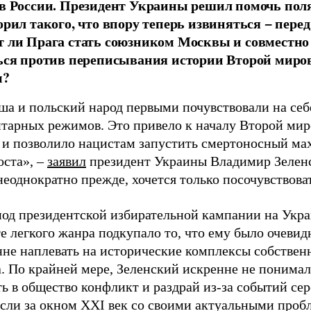
в России. Президент Украины решил помочь пол
орил такого, что впору теперь извиняться − перед
 ли Прага стать союзником Москвы и совместно 
ься против переписывания истории Второй миро
ы?
ша и польский народ первыми почувствовали на себ
итарных режимов. Это привело к началу Второй ми
 и позволило нацистам запустить смертоносный ма
оста», –
заявил
президент Украины Владимир Зеленс
неоднократно прежде, хочется только посочувствова
иод президентской избирательной кампании на Укра
е легкого жанра подкупало то, что ему было очевид
нне наплевать на исторические комплексы собствен
. По крайней мере, Зеленский искренне не понимал
ть в общество конфликт и раздрай из-за событий с
если за окном XXI век со своими актуальными проб