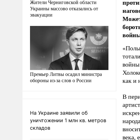
проти
Жители Черниговской области
Украины массово отказались от
нагов
эвакуации
Может
борот
войн
«Поль
тотал
войны
Холок
Премьер Литвы осадил министра
обороны из-за слов о России
как и 
В пер
артист
искре
На Украине заявили об
уничтожении 1 млн кв. метров
народа
складов
вноси
века, 