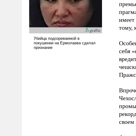
премь
прагм
имеет
тому, 
Особе
себя «
вреди
чешск
Пражс
Впроче
Чехос
промы
рекор
своем