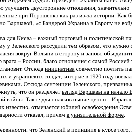
ью улучшить двусторонние отношения, значительно
ченные при Порошенко как раз из-за истории. Как 
но Варшавой, «с Бандерой Украина в Европу не вой
ва для Киева – важный торговый и политической па
у у Зеленского рассудили тем образом, что нужно 
ласия вокруг Волыни в сторону и заново объединит
 врага – России, благо отношения с самой Россией
сстановит. Отсюда
инициатива
совместно почтить па
их и украинских солдат, которые в 1920 году воевал
евиками. Отсюда сентенции Зеленского, призванны
кнуть, что он разделяет
взгляд Варшавы на начало 
ой войны
. Такое для поляков нынче ценно – Израиль
как известно, отмечается юбилей освобождения Осв
идарности отказал, причем
в унизительной форме
.
еренности, что Зеленский в принципе в курсе того, 