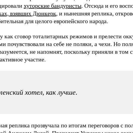
цировали
хуторские бандуристы
. Отсюда и его вос
ках, взявших Дюнкерк
, и нынешняя реплика, откро
ительная для целого европейского народа.
у как сговор тоталитарных режимов и прелести ок
и почувствовали на себе не поляки, а чехи. Но пол
разумеется, не напомнят, поскольку приняли в том 
 активное участие.
ленский хотел, как лучше.
ая реплика прозвучала по итогам переговоров с по
гой Анджеем Дудой. Президент Украины нанес сосе