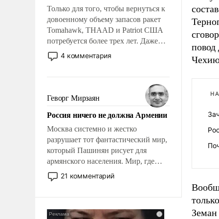
соста
Только для того, чтобы вернуться к
довоенному объему запасов ракет
Терно
Tomahawk, THAAD и Patriot США
сговор
потребуется более трех лет. Даже
повод 
небольшая война с Ираном
4 комментария
Чехию
опустошила американские
арсеналы. Сложившаяся ситуация
означает многолетний период
уязвимости США, например, перед
НА
Геворг Мирзаян
Китаем.
Россия ничего не должна Армении
За
Москва системно и жестко
Ро
разрушает тот фантастический мир,
По
который Пашинян рисует для
армянского населения. Мир, где
политические прожекты будут
21 комментарий
безусловно оплачиваться за счет
Вообщ
российских налогоплательщиков и
тольк
где Еревану за свои поступки не
Земан 
нужно отвечать.