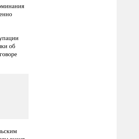
поминания
венно
купации
яки об
сговоре
льским
дям визит