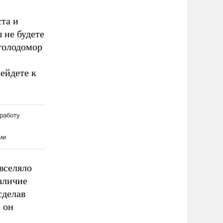
ста и
 не будете
 голодомор
ейдете к
вселяло
зличие
сделав
 он