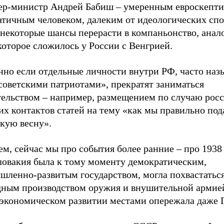
ер-министр Андрей Бабиш – умеренным евроскепти
атичным человеком, далеким от идеологических спо
 некоторые шансы перерасти в компаньонство, анал
которое сложилось у России с Венгрией.
нно если отдельные личности внутри РФ, часто на
советскими патриотами», прекратят заниматься
тельством – например, размещением по случаю росс
их контактов статей на тему «как мы правильно по
кую весну».
м, сейчас мы про события более ранние – про 1938 
ловакия была к тому моменту демократическим,
шленно-развитым государством, могла похвастатьс
дным производством оружия и внушительной армией
 экономическом развитии местами опережала даже 