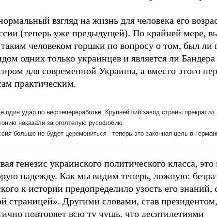
нормальный взгляд на жизнь для человека его возра
сии (теперь уже предыдущей). По крайней мере, вы
 таким человеком горшки по вопросу о том, был ли
дом одних только украинцев и является ли Бандера
иром для современной Украины, а вместо этого пер
сам практическим.
ая генезис украинского политического класса, это 
орую надежду. Как мы видим теперь, ложную: безра
кого к истории предопределило узость его знаний, 
й страницей». Другими словами, став президентом,
тично повторяет всю ту чушь, что десятилетиями