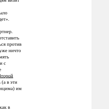
было
дет».
ртнер.
отставить
ься против
 уже ничто
мять
и с
е
Второй
 (а в эти
енцима) им
как в