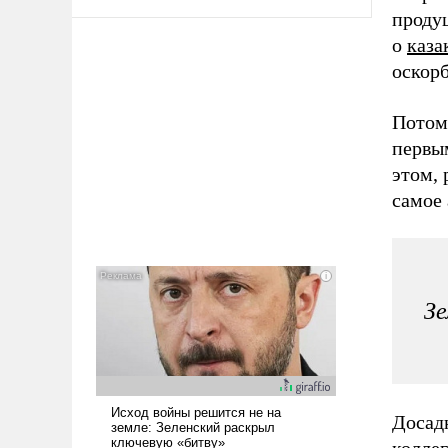
проду
о
каза
оскорб
Потом
первым
этом, 
самое
Зе
Досадн
колле