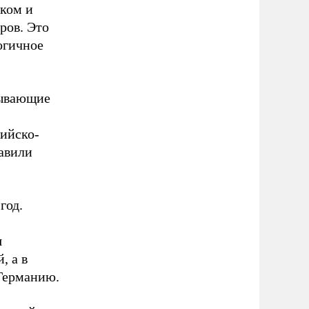
ком и
ров. Это
огичное
зывающие
ийско-
давили
год.
я
, а в
Германию.