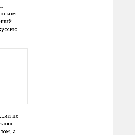
я,
енском
роший
скуссию
ссии не
Милош
лом, а