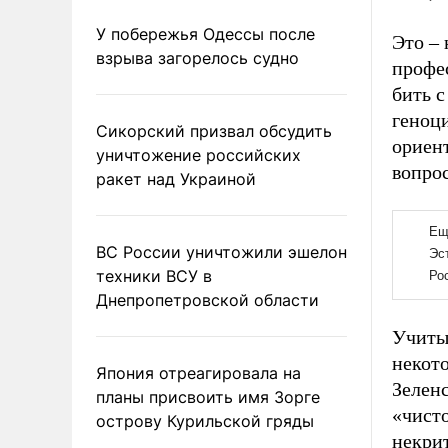
У побережья Одессы после
Это – 
взрыва загорелось судно
профес
бить с
геноци
Сикорский призвал обсудить
ориент
уничтожение российских
вопро
ракет над Украиной
ВС России уничтожили эшелон
техники ВСУ в
Днепропетровской области
Учитыв
некот
Япония отреагировала на
Зеленс
планы присвоить имя Зорге
«чисто
острову Курильской гряды
некри