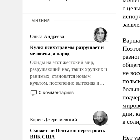
с цел
испор
МНЕНИЯ
заявле
Ольга Андреева
Варша
Культ психотравмы разрушает и
Поэтом
человека, и народ
разног
Обиды на этот жестокий мир,
общего
разрушающий нас, таких хрупких и
не во
ранимых, становятся новым
польск
культом, постепенно вытесняя и
больш
отменяя традиционное требование к
0 комментариев
подчер
человеку – быть мужественным и
твердым под ударами судьбы, брать
миров
на себя ответственность, помогать
дни, 
слабым, идти вперед и
Борис Джерелиевский
в сол
адаптироваться.
Сможет ли Пентагон перестроить
ВПК США
Нет ув