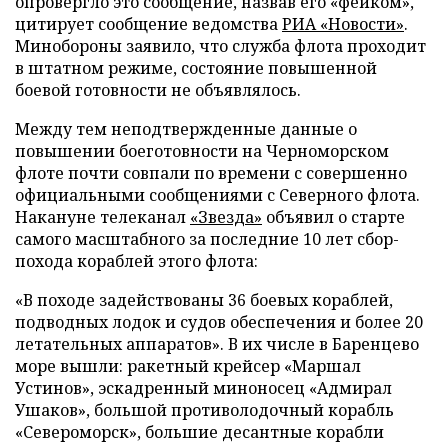
опровергло это сообщение, назвав его «фейком»,
цитирует сообщение ведомства
РИА «Новости»
.
Минобороны заявило, что служба флота проходит
в штатном режиме, состояние повышенной
боевой готовности не объявлялось.
Между тем неподтвержденные данные о
повышении боеготовности на Черноморском
флоте почти совпали по времени с совершенно
официальными сообщениями с Северного флота.
Накануне телеканал
«Звезда»
объявил о старте
самого масштабного за последние 10 лет сбор-
похода кораблей этого флота:
«В походе задействованы 36 боевых кораблей,
подводных лодок и судов обеспечения и более 20
летательных аппаратов». В их числе в Баренцево
море вышли: ракетный крейсер «Маршал
Устинов», эскадренный миноносец «Адмирал
Ушаков», большой противолодочный корабль
«Североморск», большие десантные корабли