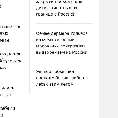
закрыли проходы для
о
диких животных на
границе с Россией
з них – в
чных
Семье фермера Уолкера
ли в
из мема «веселый
молочник» пригрозили
выдворением из России
 очернить
поддержать
а».
Эксперт объяснил
пропажу белых грибов в
лесах этим летом
рялись
нты в
себя за
ми