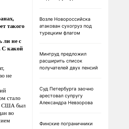
анах,
Возле Новороссийска
ет такого
атакован сухогруз под
турецким флагом
 ли не с
. С какой
Минтруд предложил
расширить список
т,
получателей двух пенсий
во не
Суд Петербурга заочно
ший
арестовал супругу
ом стало
Александра Невзорова
ии США был
дан во
нием
Финские пограничники