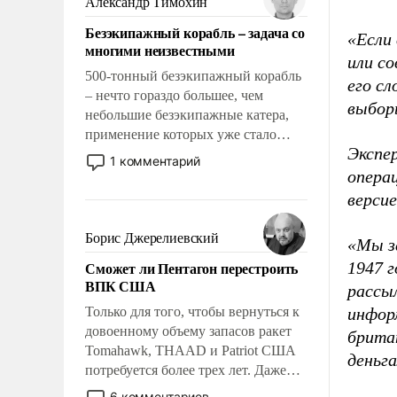
Александр Тимохин
адаптироваться.
Безэкипажный корабль – задача со
«Если 
многими неизвестными
или со
500-тонный безэкипажный корабль
его с
– нечто гораздо большее, чем
выбор
небольшие безэкипажные катера,
применение которых уже стало
Экспе
обыденностью. Задача по созданию
1 комментарий
такого корабля очень сложна и
опера
амбициозна. Однако и ее
верси
реализация радикально поднимет
наши боевые возможности.
Борис Джерелиевский
«Мы з
Сможет ли Пентагон перестроить
1947 
ВПК США
рассы
Только для того, чтобы вернуться к
инфор
довоенному объему запасов ракет
брита
Tomahawk, THAAD и Patriot США
деньг
потребуется более трех лет. Даже
небольшая война с Ираном
6 комментариев