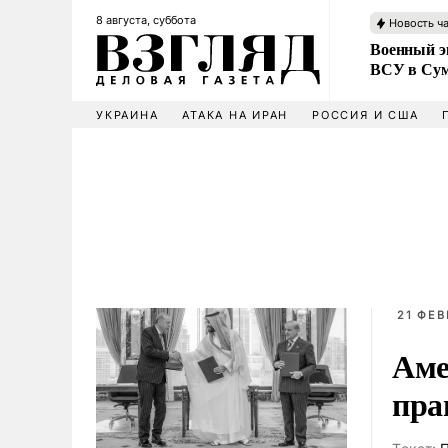
8 августа, суббота
Новость ч
Военный эк
ВСУ в Сум
УКРАИНА
АТАКА НА ИРАН
РОССИЯ И США
21 ФЕВ
Аме
пра