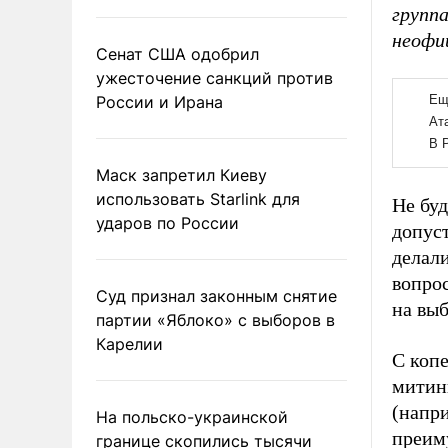
групп
неофи
Сенат США одобрил
ужесточение санкций против
России и Ирана
Маск запретил Киеву
использовать Starlink для
Не буд
ударов по России
допус
делали
вопрос
Суд признал законным снятие
на вы
партии «Яблоко» с выборов в
Карелии
С копе
митин
(напри
На польско-украинской
преиму
границе скопились тысячи