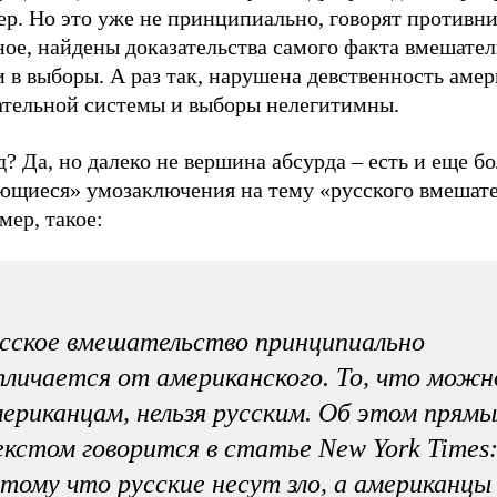
р. Но это уже не принципиально, говорят противн
ное, найдены доказательства самого факта вмешател
 в выборы. А раз так, нарушена девственность аме
ательной системы и выборы нелегитимны.
? Да, но далеко не вершина абсурда – есть и еще бо
ющиеся» умозаключения на тему «русского вмешате
ер, такое:
сское вмешательство принципиально
личается от американского. То, что можн
ериканцам, нельзя русским. Об этом прям
кстом говорится в статье New York Times
тому что русские несут зло, а американцы