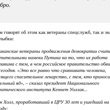
бро.
 говорят об этом как ветераны спецслужб, так и эк
улыбки:
иканские ветераны продвижения демократии счи
тительными намеки Путина на то, что их работа
тавима с тем, в чем российское правительство обв
егодня. «Это все равно что сравнивать человека,
сящего спасительное лекарство, с тем, кто принос
ельный яд», – сказал президент Национального
ратического института Кеннет Уоллак...
н Холл, проработавший в ЦРУ 30 лет и ушедший на
оду: