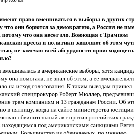
етр Акопов
меют право вмешиваться в выборы в других стр
у что они борются за демократию, а Россия не име
, потому что она несет зло. Воюющая с Трампом
канская пресса и политики заявляют об этом чуть
стью, не замечая всей абсурдности происходящего
лью?
 вмешивалась в американские выборы, хотя кандида
му она помогала, не знал об этом, а ее вмешательст
яло на исход голосования. К таким выводам пришел
канский спецпрокурор Роберт Мюллер, предъявив
ение трем компаниям и 13 гражданам России. Об эт
тно в пятницу, когда на сайте министерства юстиц
икован обвинительный акт против российских граж
 с находящимся под американскими санкциями Евге
жиным. Большинство из обвиняемых, по мнению