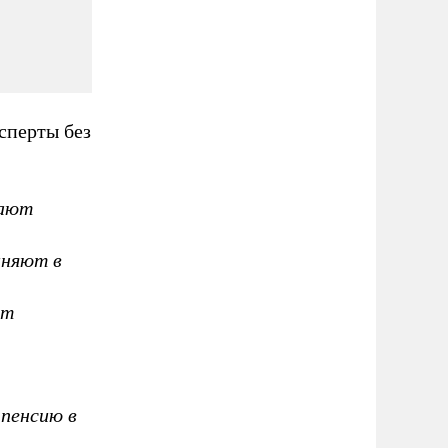
сперты без
тают
иняют в
ит
 пенсию в