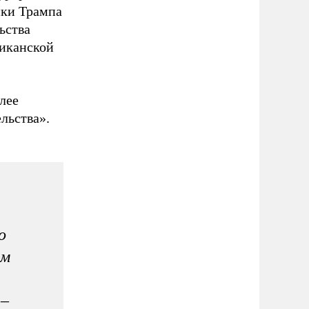
ики Трампа
ьства
риканской
лее
льства».
о
ым
:
 –