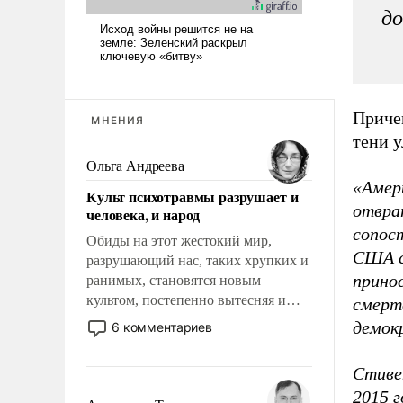
до
Причем
МНЕНИЯ
тени 
Ольга Андреева
«Амер
Культ психотравмы разрушает и
отвра
человека, и народ
сопос
Обиды на этот жестокий мир,
США с
разрушающий нас, таких хрупких и
прино
ранимых, становятся новым
культом, постепенно вытесняя и
смерт
отменяя традиционное требование к
демок
6 комментариев
человеку – быть мужественным и
твердым под ударами судьбы, брать
Стиве
на себя ответственность, помогать
2015 г
слабым, идти вперед и