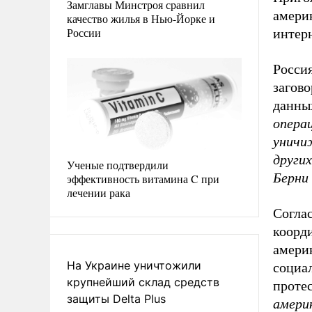
Замглавы Минстроя сравнил
амери
качество жилья в Нью-Йорке и
России
интер
Россия
загов
данны
операц
уничи
други
Ученые подтвердили
Берни
эффективность витамина C при
лечении рака
Согла
коорд
амери
На Украине уничтожили
социа
крупнейший склад средств
проте
защиты Delta Plus
амери