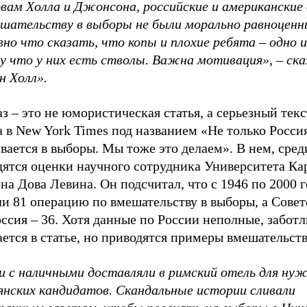
овам Холла и Джонсона, российские и американские
ешательству в выборы не были морально равноцен
вно что сказать, что копы и плохие ребята – одно 
у что у них есть стволы. Важна мотивация», – ска
н Холл».
з – это не юмористическая статья, а серьезный текс
 в New York Times под названием «Не только Росси
ается в выборы. Мы тоже это делаем». В нем, сред
дятся оценки научного сотрудника Университета Ка
на Дова Левина. Он подсчитал, что с 1946 по 2000
ли 81 операцию по вмешательству в выборы, а Сове
ссия – 36. Хотя данные по России неполные, забот
ается в статье, но приводятся примеры вмешательс
и с наличными доставляли в римский отель для ну
янских кандидатов. Скандальные истории сливали