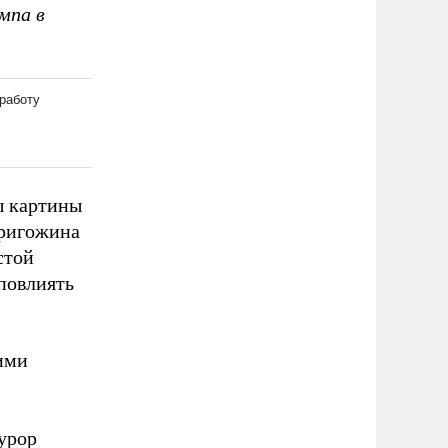
мпа в
ы картины
Пригожина
стой
 повлиять
ими
урор