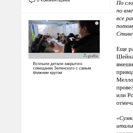
По сл
опустошила американские
по вм
арсеналы. Сложившаяся ситуация
означает многолетний период
все ра
уязвимости США, например, перед
потом
Китаем.
Стиве
Еще ра
Шейна
вмешив
приво
Мелло
прове
или Ро
отмеч
«Сумк
италь