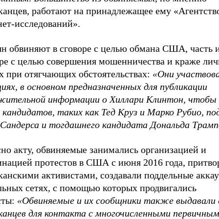
канцев, работают на принадлежащее ему «Агентств
нет-исследований».
н обвиняют в сговоре с целью обмана США, часть и
оре с целью совершения мошенничества и краже ли
х при отягчающих обстоятельствах:
«Они участвова
иях, в основном предназначенных для публикации
жительной информации о Хиллари Клинтон, чтобы
х кандидатов, таких как Тед Круз и Марко Рубио, 
 Сандерса и тогдашнего кандидата Дональда Трамп
сно акту, обвиняемые занимались организацией и
инацией протестов в США с июня 2016 года, притво
канскими активистами, создавали поддельные аккау
льных сетях, с помощью которых продвигались
сты:
«Обвиняемые и их сообщники также выдавали 
канцев для контакта с многочисленными первичны