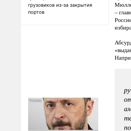
Мюлле
грузовиков из-за закрытия
портов
– глав
России
избир
Абсурд
«выда
Наприм
ру
от
ам
те
по