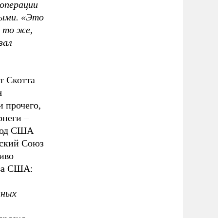
 операции
ными. «Это
и то же,
зал
т Скотта
я
и прочего,
рнеги –
 год США
тский Союз
ливо
тва США:
жных