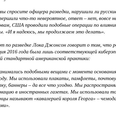
вы спросите офицера разведки, нарушили ли русски
вершили что-то невероятное, ответ – нет, вовсе н
ловам, США проводили подобные операции по влияни
ы. «И я надеюсь, мы продолжаем это делать».
рт по разведке Лока Джонсон говорит о том, что р
ция 2016 года была лишь соответствующей киберэп
ей стандартной американской практики:
анимались подобными вещами с момента основания
году. Мы использовали плакаты, памфлеты, почтов
лку, баннеры – да все что угодно. Мы распростран
мацию в иностранных газетах. Мы использовали то
нцы называют «кавалерией короля Георга» – чемод
ами».