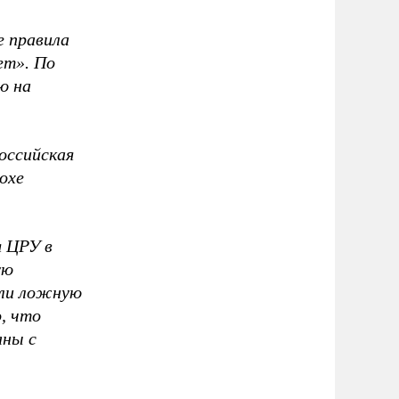
е правила
ет». По
ю на
оссийская
охе
 ЦРУ в
ую
яли ложную
, что
аны с