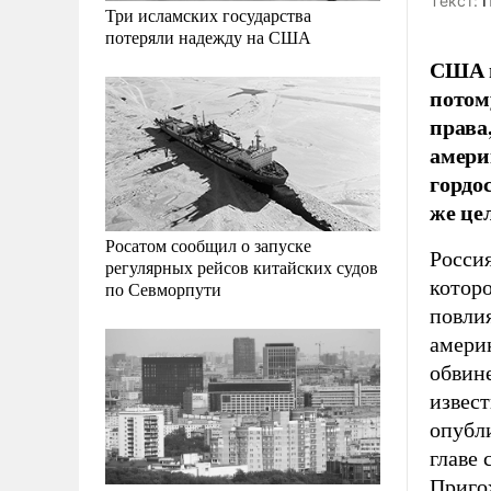
Tекст:
П
Три исламских государства
потеряли надежду на США
США и
потом
права
амери
гордо
же це
Росатом сообщил о запуске
Россия
регулярных рейсов китайских судов
которо
по Севморпути
повли
амери
обвин
извес
опубл
главе
Приго