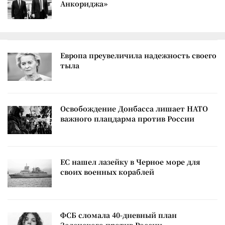
Анкориджа»
Европа преувеличила надежность своего
тыла
Освобождение Донбасса лишает НАТО
важного плацдарма против России
ЕС нашел лазейку в Черное море для
своих военных кораблей
ФСБ сломала 40-дневный план