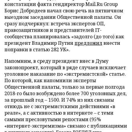
констатации факта гендиректор Mail.Ru Group
Борис Добродеев начал свою речь на пятничном
выездном заседании Общественной палаты. Он
сразу подчеркнул: встреча экспертов ОП,
правозащитников и представителей IT-
сообщества планировалась «задолго (до того) как
президент Владимир Путин
предложил
внести
поправки в статью 282 УК».
Напомним, в среду президент внес в Думу
законопроект, который в ряде случаев исключает
уголовное наказание по «экстремистской» статье.
По которой, как напомнили эксперты
Общественной палаты, только за первые полгода
2018-го было возбуждено более 700 уголовных дел,
за прошлый год – 1500. И 74% из них связаны
отнюдь не с экстремистскими действиями «в
реале», а с активностью в интернете – с теми
самыми пресловутыми репостами (95%
«интернет-экстремизма» связано с публикациями