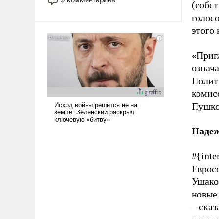
(собст
назад было образом для
голосо
псевдонаучной фантастики, стало
всерьез обсуждаемой идеей.
этого 
«Приг
означа
Полит
комис
Пушко
Надеж
#{inte
Еврос
Ушаков
новые 
– сказ