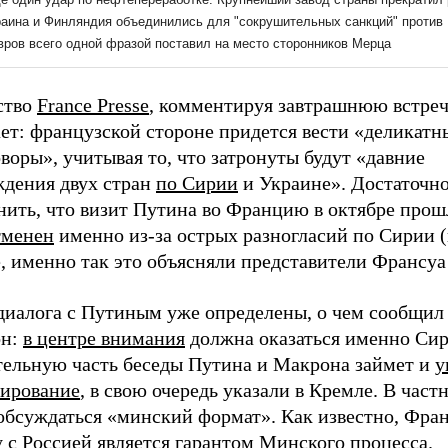
ство
France Presse
, комментируя завтрашнюю встреч
ет: французской стороне придется вести «деликатн
воры», учитывая то, что затронуты будут «давние
ждения двух стран
по Сирии
и Украине». Достаточн
нить, что визит Путина во Францию в октябре прош
тменен
именно из-за острых разногласий по Сирии (
, именно так это объясняли представители Франсуа
диалога с Путиным уже определены, о чем сообщил
он:
в центре внимания
должна оказаться именно Сир
тельную часть беседы Путина и Макрона займет и
у
лирование
, в свою очередь указали в Кремле. В част
 обсуждаться «минский формат». Как известно, Фра
 с Россией является гарантом Минского процесса.