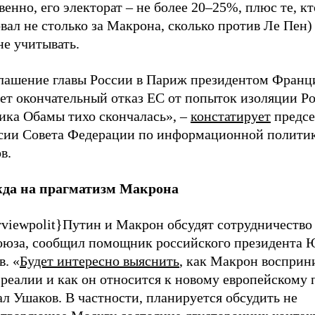
венно, его электорат – не более 20–25%, плюс те, кт
вал не столько за Макрона, сколько против Ле Пен)
не учитывать.
лашение главы России в Париж президентом Франц
ет окончательный отказ ЕС от попыток изоляции Ро
ика Обамы тихо скончалась», –
констатирует
предсе
сии Совета Федерации по информационной полити
в.
да на прагматизм Макрона
rviewpolit}Путин и Макрон обсудят сотрудничество
оюза, сообщил помощник российского президента
. «
Будет интересно выяснить
, как Макрон восприн
реалии и как он относится к новому европейскому 
ал Ушаков. В частности, планируется обсудить не