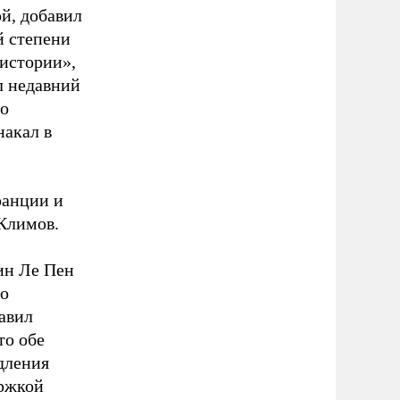
й, добавил
й степени
 истории»,
л недавний
ло
накал в
ранции и
 Климов.
ин Ле Пен
по
авил
то обе
дления
ержкой