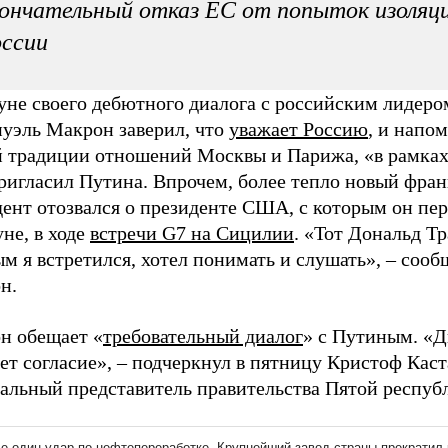
ончательный отказ ЕС от попыток изоляц
ссии
уне своего дебютного диалога с российским лидеро
уэль Макрон заверил, что
уважает Россию
, и напо
й традиции отношений Москвы и Парижа, «в рамках
пригласил Путина. Впрочем, более тепло новый фра
дент отозвался о президенте США, с которым он пе
не, в ходе
встречи G7 на Сицилии
. «Тот Дональд Тр
м я встретился, хотел понимать и слушать», – соо
н.
н обещает «
требовательный диалог
» с Путиным. «Д
ет согласие», – подчеркнул в пятницу Кристоф Каст
альный представитель правительства Пятой респуб