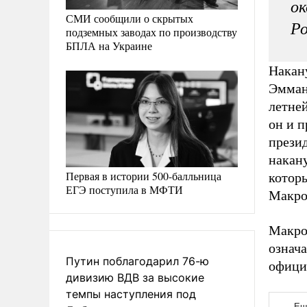
ок
СМИ сообщили о скрытых
Ро
подземных заводах по производству
БПЛА на Украине
Накан
Эмман
летне
он и 
прези
накану
Первая в истории 500-балльница
которы
ЕГЭ поступила в МФТИ
Макро
Макро
означа
Путин поблагодарил 76-ю
офици
дивизию ВДВ за высокие
темпы наступления под