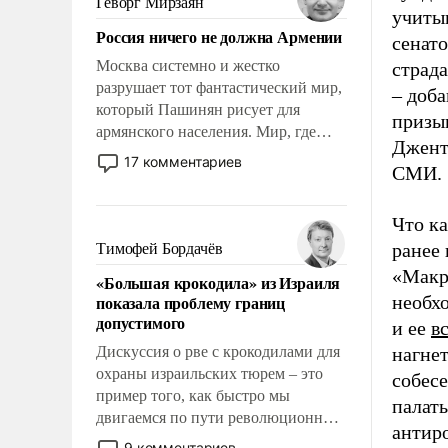
Геворг Мирзаян
учиты
Китаем.
Россия ничего не должна Армении
сенато
Москва системно и жестко
страда
разрушает тот фантастический мир,
– доба
который Пашинян рисует для
призы
армянского населения. Мир, где
Джент
политические прожекты будут
17 комментариев
СМИ.
безусловно оплачиваться за счет
российских налогоплательщиков и
где Еревану за свои поступки не
Что к
нужно отвечать.
ранее 
Тимофей Бордачёв
«Макро
«Большая крокодила» из Израиля
показала проблему границ
необх
допустимого
и ее
в
Дискуссия о рве с крокодилами для
нагнет
охраны израильских тюрем – это
собесе
пример того, как быстро мы
палат
двигаемся по пути революционных
антир
изменений. То, что несколько лет
9 комментариев