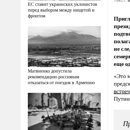
Tекст:
М
ЕС ставит украинских уклонистов
перед выбором между нищетой и
фронтом
Пригл
прези
подтв
полаг
не сл
семер
еще о
Матвиенко допустила
«Это 
рекомендацию россиянам
отказаться от поездок в Армению
предс
встре
Путин
П