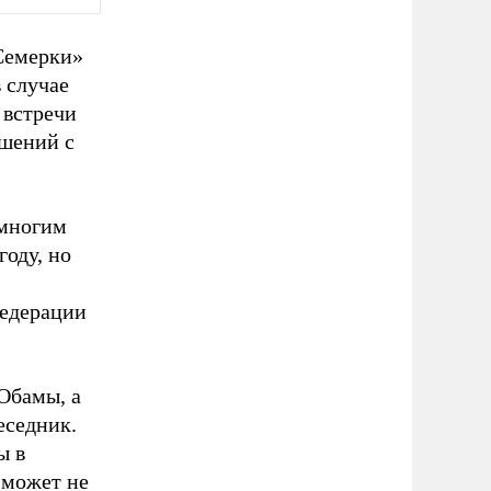
Семерки»
 случае
 встречи
ошений с
 многим
году, но
Федерации
 Обамы, а
еседник.
ы в
е может не