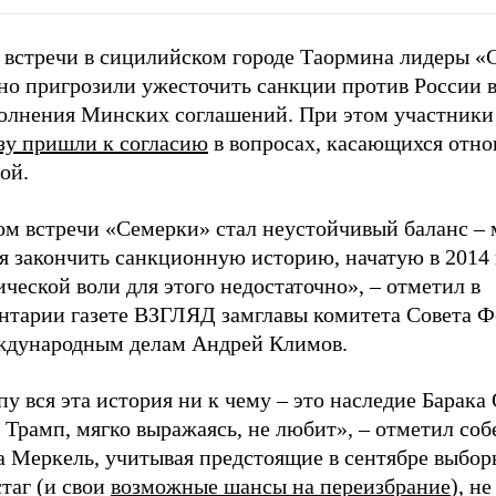
е встречи в сицилийском городе Таормина лидеры «
но пригрозили ужесточить санкции против России в
олнения Минских соглашений. При этом участники
азу пришли к согласию
в вопросах, касающихся отн
ой.
ом встречи «Семерки» стал неустойчивый баланс –
я закончить санкционную историю, начатую в 2014 
ческой воли для этого недостаточно», – отметил в
нтарии газете ВЗГЛЯД замглавы комитета Совета 
ждународным делам Андрей Климов.
у вся эта история ни к чему – это наследие Барака
Трамп, мягко выражаясь, не любит», – отметил соб
а Меркель, учитывая предстоящие в сентябре выбор
таг (и свои
возможные шансы на переизбрание
), н