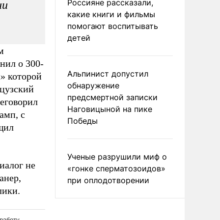
Россияне рассказали,
ии
какие книги и фильмы
помогают воспитывать
детей
м
мнил о 300-
Альпинист допустил
» которой
обнаружение
нцузский
предсмертной записки
реговорил
Наговицыной на пике
амп, с
Победы
бщил
Ученые разрушили миф о
иалог не
«гонке сперматозоидов»
анер,
при оплодотворении
лики.