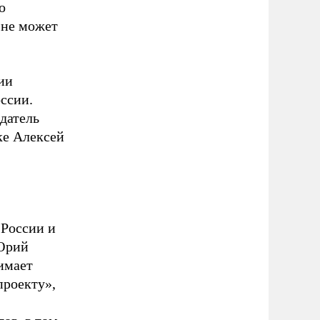
о
 не может
ии
ссии.
датель
ке Алексей
 России и
 Юрий
имает
проекту»,