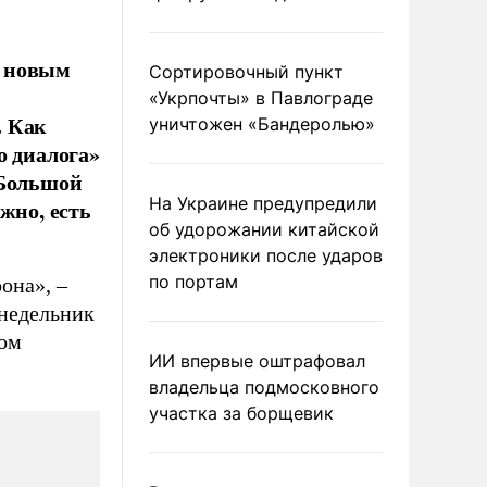
с новым
Сортировочный пункт
«Укрпочты» в Павлограде
. Как
уничтожен «Бандеролью»
о диалога»
«Большой
На Украине предупредили
жно, есть
об удорожании китайской
электроники после ударов
по портам
она», –
онедельник
ром
ИИ впервые оштрафовал
владельца подмосковного
участка за борщевик