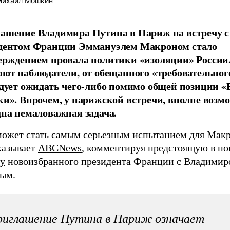
ихаил Мошкин
ашение Владимира Путина в Париж на встречу 
дентом Франции Эммануэлем Макроном стало
ерждением провала политики «изоляции» России
ают наблюдатели, от обещанного «требовательног
едует ожидать чего-либо помимо общей позиции 
ки». Впрочем, у парижской встречи, вполне возмо
дна немаловажная задача.
может стать самым серьезным испытанием для Макр
казывает
ABCNews
, комментируя предстоящую в п
чу
новоизбранного президента Франции с Владими
ым.
риглашение Путина в Париж означает