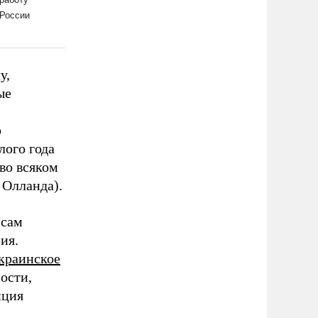
у,
ые
о
лого года
во всяком
 Олланда).
 сам
ия.
краинское
ности,
нция