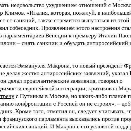
вать недовольство ухудшением отношений с Москво
р Климов. «Италия, которая, пожалуй, в наибольше
ет от санкций, также стремится выпутаться из этой
вил собеседник. Проявлением этого настроения ста
в
парламентариев Венеции
к премьеру Италии Пао
илони – снять санкции и обуздать антироссийский 
асается Эммануэля Макрона, то новый президент Ф
не делал жестко антироссийских заявлений, указал
н делал проатлантические заявления, говорил о
одимости европейской интеграции, критиковал Мар
стречу
с Путиным в Москве, но каких-либо планов 
анию конфронтации с Россией он не строил», – доб
дник. Кроме того, отметил он, следует учитывать, ч
ы французского парламента высказались против про
оссийских санкций. И Макрон с его условной подд