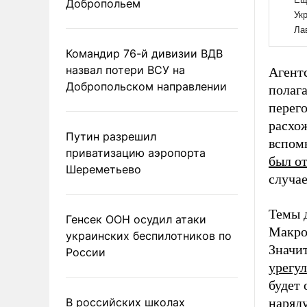
Добропольем
Командир 76-й дивизии ВДВ
назвал потери ВСУ на
Агент
Добропольском направлении
полага
перего
расхо
Путин разрешил
вспом
приватизацию аэропорта
был о
Шереметьево
случае
Темы 
Генсек ООН осудил атаки
Макр
украинских беспилотников по
Значи
России
урегу
будет
В российских школах
наряду