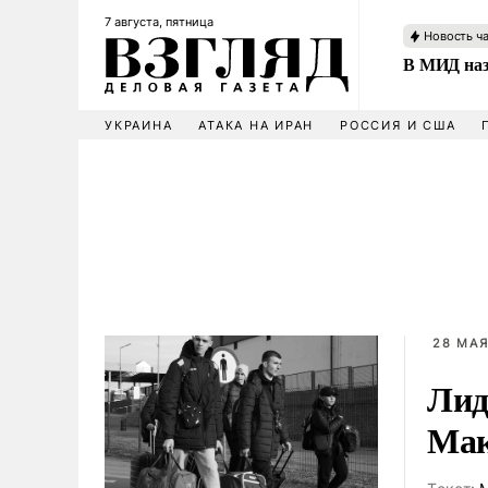
7 августа, пятница
Новость ч
В МИД наз
УКРАИНА
АТАКА НА ИРАН
РОССИЯ И США
28 МАЯ
Лид
Мак