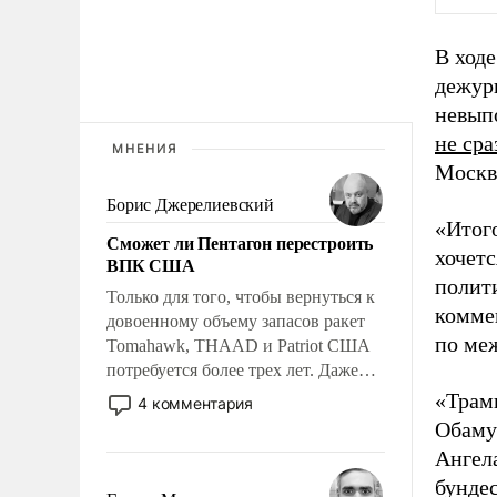
В ход
дежур
невып
не ср
МНЕНИЯ
Москв
Борис Джерелиевский
«Итог
Сможет ли Пентагон перестроить
хочетс
ВПК США
полити
Только для того, чтобы вернуться к
комме
довоенному объему запасов ракет
по ме
Tomahawk, THAAD и Patriot США
потребуется более трех лет. Даже
небольшая война с Ираном
«Трамп
4 комментария
опустошила американские
Обаму 
арсеналы. Сложившаяся ситуация
Ангел
означает многолетний период
бундес
уязвимости США, например, перед