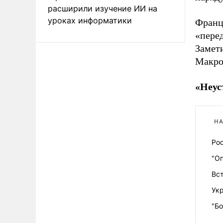
расширили изучение ИИ на
уроках информатики
Францу
«пере
Замет
Макро
«Неус
НА
Ро
"О
Вст
Ук
"Б