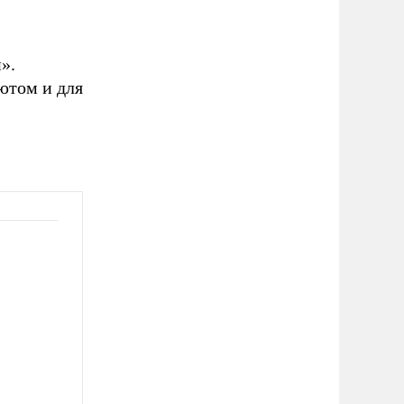
».
ютом и для