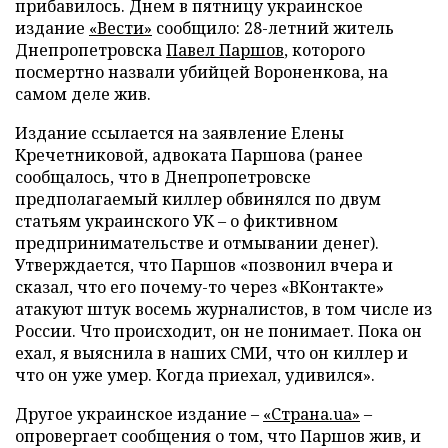
прибавилось. Днем в пятницу украинское
издание
«Вести»
сообщило: 28-летний житель
Днепропетровска
Павел Паршов
, которого
посмертно назвали убийцей Вороненкова, на
самом деле жив.
Издание ссылается на заявление Елены
Кречетниковой, адвоката Паршова (ранее
сообщалось, что в Днепропетровске
предполагаемый киллер обвинялся по двум
статьям украинского УК – о фиктивном
предпринимательстве и отмывании денег).
Утверждается, что Паршов «позвонил вчера и
сказал, что его почему-то через «ВКонтакте»
атакуют штук восемь журналистов, в том числе из
России. Что происходит, он не понимает. Пока он
ехал, я выяснила в наших СМИ, что он киллер и
что он уже умер. Когда приехал, удивился».
Другое украинское издание –
«Страна.ua»
–
опровергает сообщения о том, что Паршов жив, и