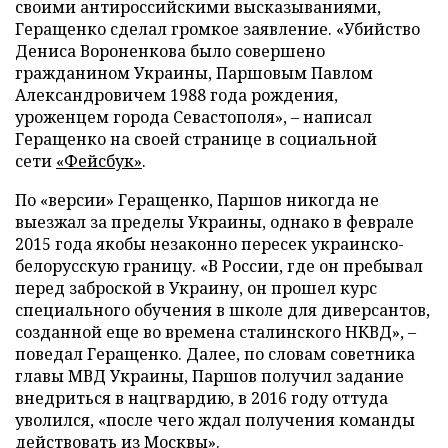
своими антироссийскими высказываниями,
Геращенко сделал громкое заявление. «Убийство
Дениса Вороненкова было совершено
гражданином Украины, Паршовым Павлом
Александровичем 1988 года рождения,
уроженцем города Севастополя», – написал
Геращенко на своей странице в социальной
сети
«Фейсбук»
.
По «версии» Геращенко, Паршов никогда не
выезжал за пределы Украины, однако в феврале
2015 года якобы незаконно пересек украинско-
белорусскую границу. «В России, где он пребывал
перед заброской в Украину, он прошел курс
специального обучения в школе для диверсантов,
созданной еще во времена сталинского НКВД», –
поведал Геращенко. Далее, по словам советника
главы МВД Украины, Паршов получил задание
внедриться в нацгвардию, в 2016 году оттуда
уволился, «после чего ждал получения команды
действовать из Москвы».