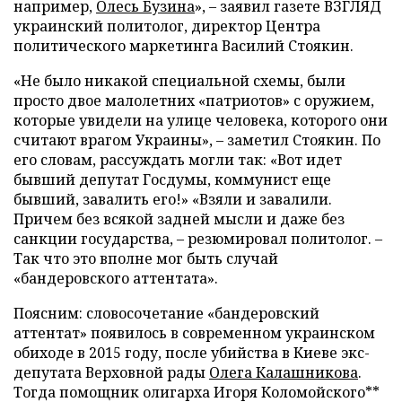
например,
Олесь Бузина
», – заявил газете ВЗГЛЯД
украинский политолог, директор Центра
политического маркетинга Василий Стоякин.
«Не было никакой специальной схемы, были
просто двое малолетних «патриотов» с оружием,
которые увидели на улице человека, которого они
считают врагом Украины», – заметил Стоякин. По
его словам, рассуждать могли так: «Вот идет
бывший депутат Госдумы, коммунист еще
бывший, завалить его!» «Взяли и завалили.
Причем без всякой задней мысли и даже без
санкции государства, – резюмировал политолог. –
Так что это вполне мог быть случай
«бандеровского аттентата».
Поясним: словосочетание «бандеровский
аттентат» появилось в современном украинском
обиходе в 2015 году, после убийства в Киеве экс-
депутата Верховной рады
Олега Калашникова
.
Тогда помощник олигарха Игоря Коломойского**