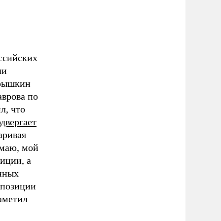
оссийских
ли
арышкин
аврова по
л, что
двергает
аривая
имаю, мой
иции, а
анных
 позиции
заметил