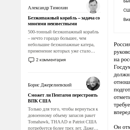
Бы
слабым, идти вперед и
Александр Тимохин
СШ
адаптироваться.
Безэкипажный корабль – задача со
Ви
многими неизвестными
500-тонный безэкипажный корабль
– нечто гораздо большее, чем
Росси
небольшие безэкипажные катера,
применение которых уже стало
руков
обыденностью. Задача по созданию
на ро
2 комментария
такого корабля очень сложна и
Госдум
амбициозна. Однако и ее
должн
реализация радикально поднимет
отноше
наши боевые возможности.
Борис Джерелиевский
подго
Сможет ли Пентагон перестроить
отмет
ВПК США
требуе
Только для того, чтобы вернуться к
вперед
довоенному объему запасов ракет
Tomahawk, THAAD и Patriot США
Он от
потребуется более трех лет. Даже