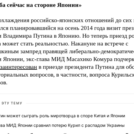
а сейчас на стороне Японии»
 охлаждения российско-японских отношений до сих 
лся планировавшийся на осень 2014 года визит пре
и Владимира Путина в Японию. Но теперь приезд р
 может стать реальностью. Накануне на встрече с
киным зампред правящей либерально-демократиче
и Японии, экс-глава МИД Масахико Комура подчерк
 заинтересован
в приезде президента Путина для об
ориальных вопросов, в частности, вопроса Курильс
ов.
 ЭТУ ТЕМУ
ин может сыграть роль миротворца в споре Китая и Японии
ава МИД Японии сравнил потерю Курил с распадом Украины