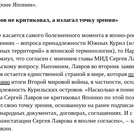
ороне Японии».
ов не критиковал, а излагал точку зрения»
е касается самого болезненного момента в японо-р
ениях – вопроса принадлежности Южных Курил (и
рных территорий» в японской терминологии), то Н
ркнул, что согласен с мнением главы МИД Сергея Л
скому вопросу. Напомним, Лавров во вторник заяви
 остается единственной страной в мире, которая
по
нию
итоги Второй мировой войны, в частности, осп
длежность Курильских островов. «Насколько я пон
а Сергей Лавров не критиковал Японию по этой поз
ал свою точку зрения, основанную на ранее подпис
народных документах, договорах, соглашениях. И с
констатации Сергея Лаврова я вполне согласен», – 
кин.