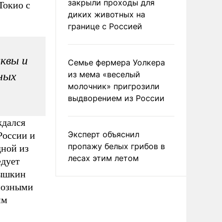
закрыли проходы для
Токио с
диких животных на
границе с Россией
квы и
Семье фермера Уолкера
из мема «веселый
ьных
молочник» пригрозили
выдворением из России
ждался
Эксперт объяснил
России и
пропажу белых грибов в
ной из
лесах этим летом
едует
рышкин
диозными
им