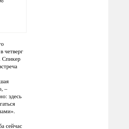
ио
го
в четверг
. Спикер
встреча
ьшая
, –
о: здесь
гаться
нами».
ба сейчас