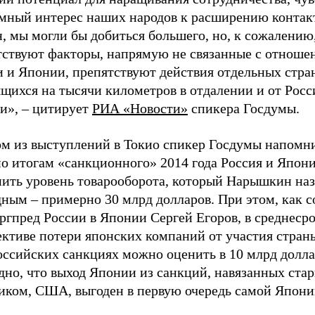
имный интерес наших народов к расширению контак
, мы могли бы добиться большего, но, к сожалению
тствуют факторы, напрямую не связанные с отноше
и и Японии, препятствуют действия отдельных стра
щихся на тысячи километров в отдалении и от Росси
и», – цитирует
РИА «Новости»
спикера Госдумы.
ом из выступлений в Токио спикер Госдумы напомни
по итогам «санкционного» 2014 года Россия и Япон
нить уровень товарооборота, который Нарышкин наз
дным – примерно 30 млрд долларов. При этом, как 
ргпред России в Японии Сергей Егоров, в среднеср
ективе потери японских компаний от участия стран
оссийских санкциях можно оценить в 10 млрд долла
дно, что выход Японии из санкций, навязанных ста
иком, США, выгоден в первую очередь самой Япони