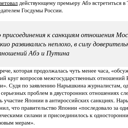
ветовал
действующему премьеру Абэ встретиться в 
едателем Госдумы России.
 присоединения к санкциям отношения Мос
кио развивались неплохо, в силу доверител
тношений Абэ и Путина
рече, которая продолжалась чуть менее часа, «обсу
ий круг вопросов межгосударственных отношений 
и». Судя по заявлению Нарышкина журналистам, од
 серьезных проблем в двусторонних отношениях сл
ть участие Японии в антироссийских санкциях. На
нил, что правительство Японии «последовало за о
ическими силами и присоединилось к односторонн
вовым мерам».