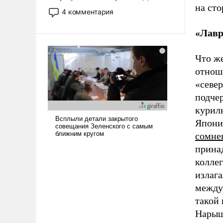
на ст
небольшая война с Ираном
4 комментария
опустошила американские
арсеналы. Сложившаяся ситуация
«Лавр
означает многолетний период
уязвимости США, например, перед
Что ж
Китаем.
отнош
«севе
подче
куриль
Япония
сомне
прина
коллег
излаг
между
такой 
Нарыш