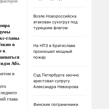
 факторов"
Возле Новороссийска
атакован сухогруз под
имира
турецким флагом
сдумы
экс-главы
Токио в
На НПЗ в Братиславе
о к
произошел мощный
аиваться
пожар
ндзо Абэ.
зитом в
Суд Петербурга заочно
арестовал супругу
что
Александра Невзорова
следнего
ий глава
Финские пограничники