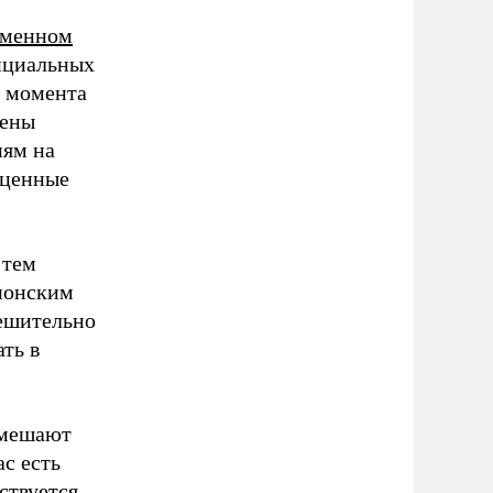
еменном
ициальных
с момента
жены
иям на
 ценные
 тем
понским
решительно
ть в
 мешают
с есть
ствуется