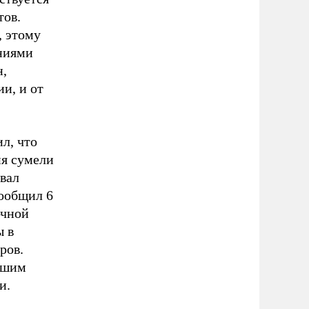
тов.
, этому
ниями
н,
и, и от
л, что
ия сумели
вал
сообщил 6
очной
ы в
ров.
ршим
и.