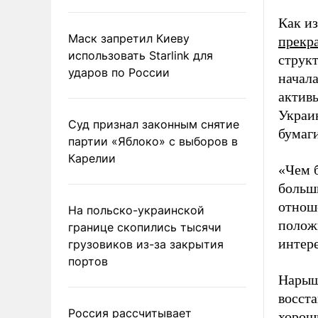
Как из
Маск запретил Киеву
прекр
использовать Starlink для
струк
ударов по России
начал
актив
Украи
Суд признал законным снятие
бумаг
партии «Яблоко» с выборов в
Карелии
«Чем 
больш
отнош
На польско-украинской
положи
границе скопились тысячи
интере
грузовиков из-за закрытия
портов
Нарыш
восст
Россия рассчитывает
хорош