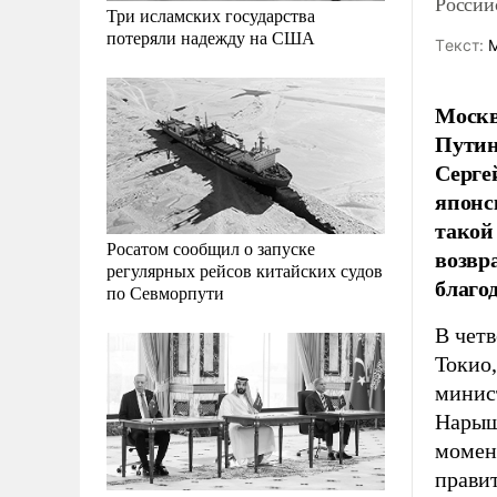
Россий
Три исламских государства
потеряли надежду на США
Tекст:
М
Москв
Путин
Серге
японс
такой
Росатом сообщил о запуске
возвр
регулярных рейсов китайских судов
благо
по Севморпути
В чет
Токио,
минис
Нарыш
момент
прави