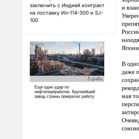
заключить с Индией контракт
и вза
на поставку Ил-114-300 и SJ-
Уверен
100
препя
Росси
находя
Япони
В одн
даже 
сохра
рекор
мая то
персп
антир
Очеви
союзн