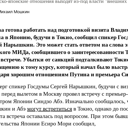
ско-японские отношения выходят из-под власти "внешних
ихаил Мошкин
а готова работать над подготовкой визита Влад
а в Японию, будучи в Токио, сообщил спикер Го
й Нарышкин. Это может стать ответом на слова 
кого МИДа, сообщившего о заинтересованности 
 встрече. Убытки от санкций подталкивают Токи
ащению к тому курсу, который начал было выстр
даря хорошим отношениям Путина и премьера Си
верг спикер Госдумы Сергей Нарышкин, будучи с ви
 перед вылетом в Москву провел встречу с премьер-
тром Японии Синдзо Абэ. Изначально сообщалось, 
кин и Абэ
могут встретиться
в Токио, однако до по
а встреча оставалась под вопросом. При этом бывш
тельства Японии Есиро Мори сообщил,