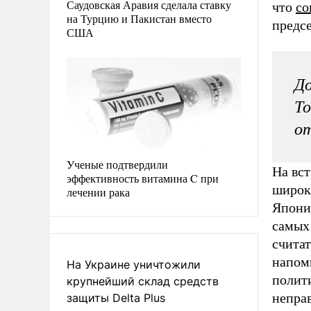
Саудовская Аравия сделала ставку
что
со
на Турцию и Пакистан вместо
предс
США
До
То
о
Ученые подтвердили
На вст
эффективность витамина C при
широк
лечении рака
Япони
самых
счита
напом
На Украине уничтожили
полит
крупнейший склад средств
непра
защиты Delta Plus