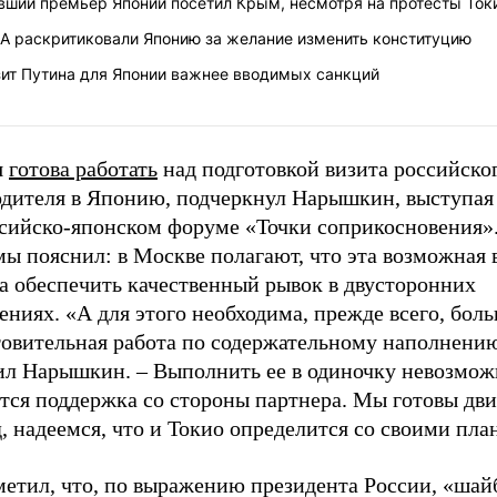
вший премьер Японии посетил Крым, несмотря на протесты Ток
А раскритиковали Японию за желание изменить конституцию
зит Путина для Японии важнее вводимых санкций
я
готова работать
над подготовкой визита российско
одителя в Японию, подчеркнул Нарышкин, выступая 
ссийско-японском форуме «Точки соприкосновения»
ы пояснил: в Москве полагают, что эта возможная 
а обеспечить качественный рывок в двусторонних
ниях. «А для этого необходима, прежде всего, бол
товительная работа по содержательному наполнению
ил Нарышкин. – Выполнить ее в одиночку невозможн
тся поддержка со стороны партнера. Мы готовы дви
, надеемся, что и Токио определится со своими пла
метил, что, по выражению президента России, «шай