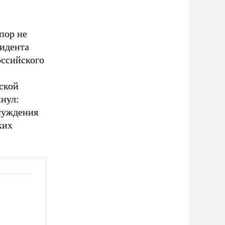
пор не
зидента
оссийского
ской
нул:
суждения
ких