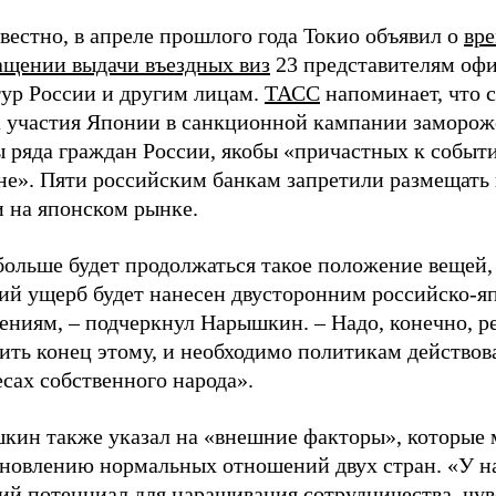
вестно, в апреле прошлого года Токио объявил о
вр
ащении выдачи въездных виз
23 представителям оф
тур России и другим лицам.
ТАСС
напоминает, что 
а участия Японии в санкционной кампании заморо
ы ряда граждан России, якобы «причастных к событ
не». Пяти российским банкам запретили размещать
и на японском рынке.
больше будет продолжаться такое положение вещей,
ий ущерб будет нанесен двусторонним российско-я
ениям, – подчеркнул Нарышкин. – Надо, конечно, 
ть конец этому, и необходимо политикам действова
сах собственного народа».
кин также указал на «внешние факторы», которые
ановлению нормальных отношений двух стран. «У на
ий потенциал для наращивания сотрудничества, чув