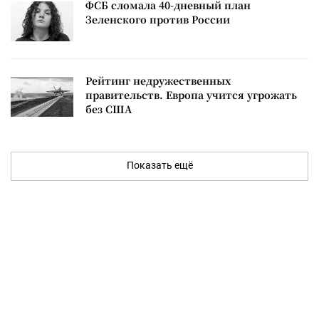
ФСБ сломала 40-дневный план
Зеленского против России
Рейтинг недружественных
правительств. Европа учится угрожать
без США
Показать ещё