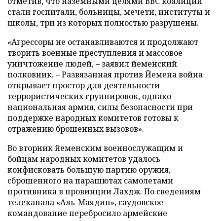
отметив, что наземными целями ВВС коалиции
стали госпитали, больницы, мечети, институты и
школы, три из которых полностью разрушены.
«Агрессоры не останавливаются и продолжают
творить военные преступления и массовое
уничтожение людей, – заявил йеменский
полковник. – Развязанная против Йемена война
открывает простор для деятельности
террористических группировок, однако
национальная армия, силы безопасности при
поддержке народных комитетов готовы к
отражению брошенных вызовов».
Во вторник йеменским военнослужащим и
бойцам народных комитетов удалось
конфисковать большую партию оружия,
сброшенного на парашютах самолетами
противника в провинции Лахдж. По сведениям
телеканала «Аль-Маядин», саудовское
командование перебросило армейские