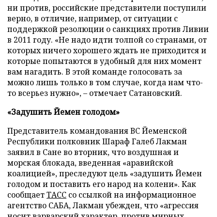
ни против, российские представители поступили
верно, в отличие, например, от ситуации с
поддержкой резолюции о санкциях против Ливии
в 2011 году. «Не надо идти толпой со странами, от
которых ничего хорошего ждать не приходится и
которые попытаются в удобный для них момент
вам нагадить. В этой команде голосовать за
можно лишь только в том случае, когда нам что-
то всерьез нужно», – отмечает Сатановский.
«Задушить Йемен голодом»
Представитель командования ВС Йеменской
Республики полковник Шараф Галеб Лакман
заявил в Сане во вторник, что воздушная и
морская блокада, введенная «аравийской
коалицией», преследуют цель «задушить Йемен
голодом и поставить его народ на колени». Как
сообщает
ТАСС
со ссылкой на информационное
агентство САБА, Лакман убежден, что «агрессия
носит варварский характер, против мирных