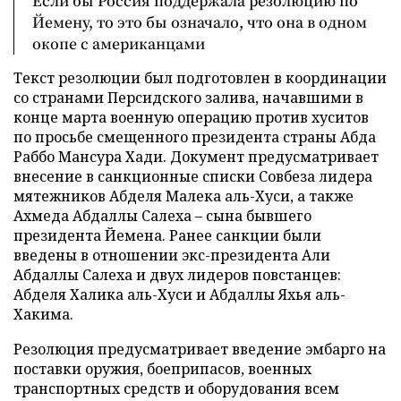
Если бы Россия поддержала резолюцию по
Йемену, то это бы означало, что она в одном
окопе с американцами
Текст резолюции был подготовлен в координации
со странами Персидского залива, начавшими в
конце марта военную операцию против хуситов
по просьбе смещенного президента страны Абда
Раббо Мансура Хади. Документ предусматривает
внесение в санкционные списки Совбеза лидера
мятежников Абделя Малека аль-Хуси, а также
Ахмеда Абдаллы Салеха – сына бывшего
президента Йемена. Ранее санкции были
введены в отношении экс-президента Али
Абдаллы Салеха и двух лидеров повстанцев:
Абделя Халика аль-Хуси и Абдаллы Яхья аль-
Хакима.
Резолюция предусматривает введение эмбарго на
поставки оружия, боеприпасов, военных
транспортных средств и оборудования всем