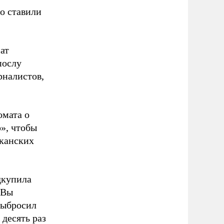
о ставили
ат
послу
рналистов,
омата о
», чтобы
иканских
дкупила
 Вы
выбросил
 десять раз