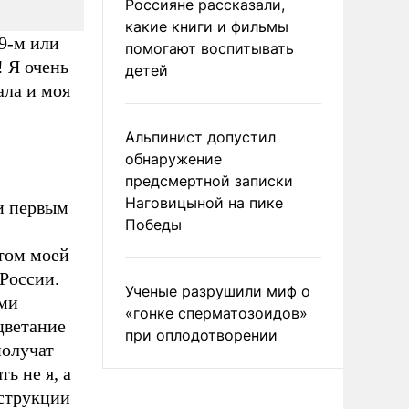
Россияне рассказали,
какие книги и фильмы
99-м или
помогают воспитывать
! Я очень
детей
ала и моя
Альпинист допустил
обнаружение
предсмертной записки
Наговицыной на пике
и первым
Победы
том моей
России.
Ученые разрушили миф о
ми
«гонке сперматозоидов»
цветание
при оплодотворении
получат
ь не я, а
нструкции