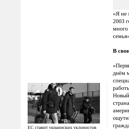
«Я не 
2003 г
много 
семья
В сво
«Перв
днём м
специ
работ
Новый
стран
амери
ощутим
гражда
ЕС ставит украинских уклонистов