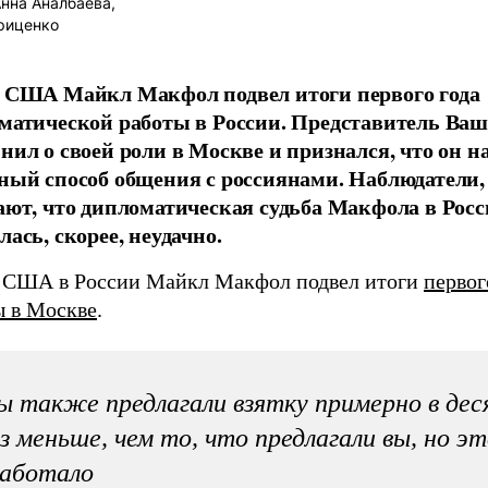
нна Аналбаева,
риценко
 США Майкл Макфол подвел итоги первого года
матической работы в России. Представитель Ва
нил о своей роли в Москве и признался, что он 
ный способ общения с россиянами. Наблюдатели,
ают, что дипломатическая судьба Макфола в Рос
ась, скорее, неудачно.
 США в России Майкл Макфол подвел итоги
первог
ы в Москве
.
 также предлагали взятку примерно в дес
з меньше, чем то, что предлагали вы, но эт
работало