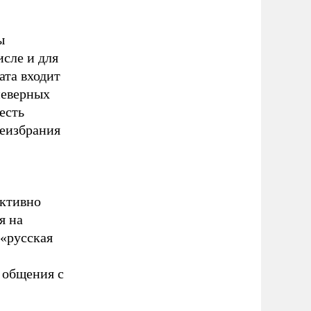
ы
исле и для
ата входит
неверных
есть
реизбрания
активно
я на
 «русская
 общения с