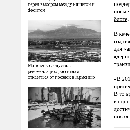
подде
перед выбором между нищетой и
фронтом
новые
блоге
.
В кач
год п
для «
ядерн
транзи
Матвиенко допустила
рекомендацию россиянам
отказаться от поездок в Армению
«В 20
принес
В то в
вопрос
достич
посол.