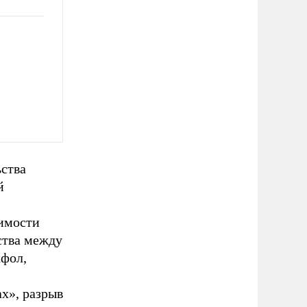
ьства
й
димости
ства между
кфол,
х», разрыв