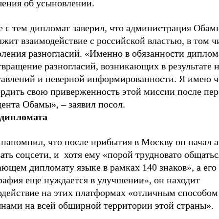
шения об усыновлении.
е с тем дипломат заверил, что администрация Обам
жит взаимодействие с российской властью, в том ч
оления разногласий. «Именно в обязанности диплом
твращение разногласий, возникающих в результате 
тавлений и неверной информированности. Я имею ч
ердить свою приверженность этой миссии после пе
ента Обамы», – заявил посол.
дипломата
 напомнил, что после прибытия в Москву он начал 
ать соцсети, и хотя ему «порой трудновато общатьс
ющем дипломату языке в рамках 140 знаков», а его
рафия еще нуждается в улучшении», он находит
одействие на этих платформах «отличным способом
янами на всей обширной территории этой страны».