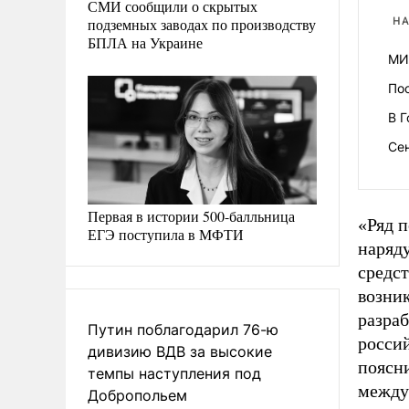
СМИ сообщили о скрытых
подземных заводах по производству
НА
БПЛА на Украине
МИ
По
В Г
Се
Первая в истории 500-балльница
«Ряд 
ЕГЭ поступила в МФТИ
наряд
средс
возни
разра
Путин поблагодарил 76-ю
росси
дивизию ВДВ за высокие
поясн
темпы наступления под
между
Добропольем