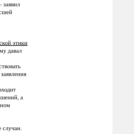
– заявил
ысшей
ской этики
ому давал
ствовать
 заявления
входит
ошений, а
йном
 случаи.