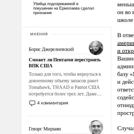
меньше
он во 
школе
В отв
МНЕНИЯ
амери
Борис Джерелиевский
и отк
Вашин
Сможет ли Пентагон перестроить
ВПК США
админ
базу «
Только для того, чтобы вернуться к
довоенному объему запасов ракет
и дейс
Tomahawk, THAAD и Patriot США
ответс
потребуется более трех лет. Даже
содей
небольшая война с Ираном
4 комментария
отнюд
опустошила американские
прост
арсеналы. Сложившаяся ситуация
означает многолетний период
уязвимости США, например, перед
Случа
Геворг Мирзаян
Китаем.