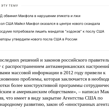
 ЭТУ ТЕМУ
Д обвинил Макфола в нарушении этикета и лжи
сол США Майкл Макфол оказался в центре нового скандала
осдуме потребовали лишить мандатов "ходоков" к послу США
наторы утвердили нового посла США в России
последних решений и законов российского правител
у с распространением антиамериканских настроени
твами массовой информации в 2012 году привели к
кновению проблемы, которая заключается в необхо
ботки более конструктивной программы сотрудниче
йским и американским обществами», – написал Ма
ив, что имеет в виду закрытие Агентства США по
народному развитию, закон об «иностранных агента