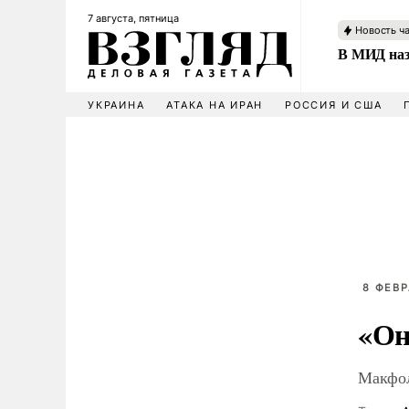
7 августа, пятница
Новость ч
В МИД наз
УКРАИНА
АТАКА НА ИРАН
РОССИЯ И США
8 ФЕВР
«Он
Макфол