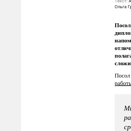
Tекст:
А
Ольга Г
Посол
дипло
напом
отлич
полаг
сложил
Посол
работ
Мы
ра
с