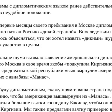
емы с дипломатическим языком ранее действительн
 в неудобное положение.
 первые месяцы своего пребывания в Москве диплом
йно назвал Россию «дикой страной». Впоследствии 
сь объясняться, что он хотел назвать «дикими» жу
осударство в целом.
ольше шума вызвало заявление американского дипл
то Москва в свое время якобы «подкупила Киргизию
и среднеазиатской республики «вышвырнули» амер
ых с авиабазы «Манас».
 буду дипломатичным, скажу прямо: ваша страна по
зию, чтобы американцев вышвырнули из «Манаса».
гали большие взятки господину Бакиеву, чтобы он 
 Киргизии. Мы также предлагали взятку примерно в