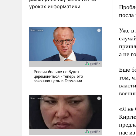
уроках информатики
Пробл
посла
Уже в
случа
пришло
а не г
Еще б
том, ч
власт
военн
«Я не
Кирги
предла
нас из