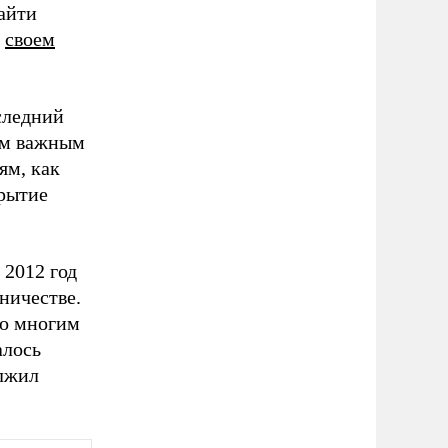
айти
в
своем
следний
им важным
ям, как
крытие
 2012 год
ничестве.
по многим
алось
лжил