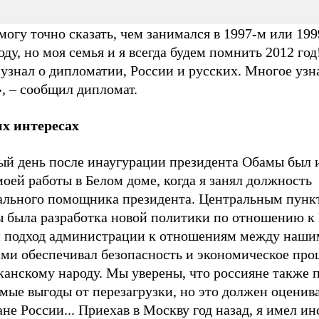
могу точно сказать, чем занимался в 1997-м или 19
оду, но моя семья и я всегда будем помнить 2012 год
узнал о дипломатии, России и русских. Многое узн
»,
–
сообщил дипломат.
их интересах
ый день после инаугурации президента Обамы был 
оей работы в Белом доме, когда я занял должность
ального помощника президента. Центральным пунк
ы была разработка новой политики по отношению к 
 подход администрации к отношениям между наши
ами обеспечивал безопасность и экономическое про
канскому народу. Мы уверены, что россияне также 
ые выгоды от перезагрузки, но это должен оцениват
не России... Приехав в Москву год назад, я имел и