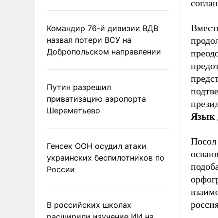
согла
Вмест
Командир 76-й дивизии ВДВ
назвал потери ВСУ на
продол
Добропольском направлении
преод
предо
предс
Путин разрешил
подтв
приватизацию аэропорта
презид
Шереметьево
Язык 
Посол
Генсек ООН осудил атаки
осваив
украинских беспилотников по
подоба
России
орфог
взаим
росси
В российских школах
расширили изучение ИИ на