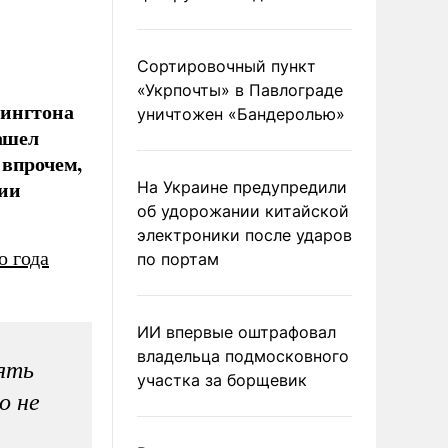
Сортировочный пункт
«Укрпочты» в Павлограде
шингтона
уничтожен «Бандеролью»
нашел
 впрочем,
сии
На Украине предупредили
об удорожании китайской
электроники после ударов
о года
по портам
ИИ впервые оштрафовал
владельца подмосковного
ять
участка за борщевик
о не