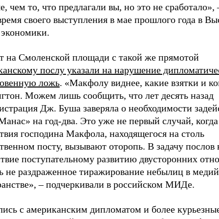
, чем то, что предлагали вы, но это не сработало», 
время своего выступления в мае прошлого года в В
 экономики.
ет на Смоленской площади с такой же прямотой
канскому послу указали на нарушение дипломатиче
ровенную ложь
. «Макфолу виднее, какие взятки и к
гтон. Можем лишь сообщить, что лет десять назад
истрация Дж. Буша заверяла о необходимости задей
Манас» на год-два. Это уже не первый случай, когда
твия господина Макфола, находящегося на столь
твенном посту, вызывают оторопь. В задачу послов 
ствие поступательному развитию двусторонних отн
ь не раздраженное тиражирование небылиц в меди
ранстве»,
–
подчеркивали в российском МИДе.
лись с американским дипломатом и более курьезные