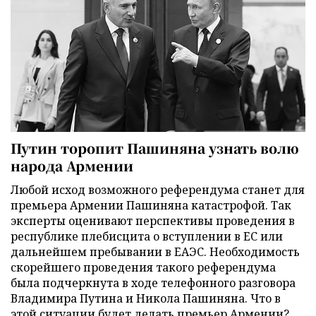
Путин торопит Пашиняна узнать волю
народа Армении
Любой исход возможного референдума станет для
премьера Армении Пашиняна катастрофой. Так
эксперты оценивают перспективы проведения в
республике плебисцита о вступлении в ЕС или
дальнейшем пребывании в ЕАЭС. Необходимость
скорейшего проведения такого референдума
была подчеркнута в ходе телефонного разговора
Владимира Путина и Никола Пашиняна. Что в
этой ситуации будет делать премьер Армении?