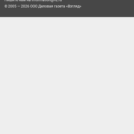
Пишите нам на
information@vz.ru
© 2005 — 2026 ООО Деловая газета «Взгляд»