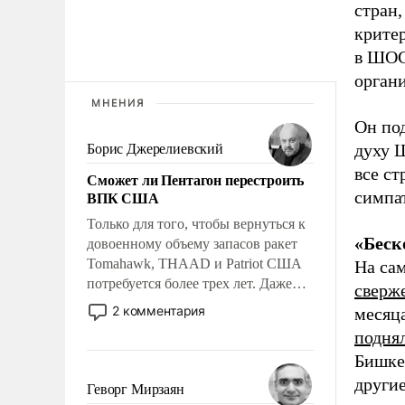
стран,
критер
в ШОС)
органи
МНЕНИЯ
Он по
духу 
Борис Джерелиевский
все ст
Сможет ли Пентагон перестроить
ВПК США
симпа
Только для того, чтобы вернуться к
«Беск
довоенному объему запасов ракет
Tomahawk, THAAD и Patriot США
На са
потребуется более трех лет. Даже
сверж
небольшая война с Ираном
2 комментария
месяца
опустошила американские
подня
арсеналы. Сложившаяся ситуация
Бишкек
означает многолетний период
други
уязвимости США, например, перед
Геворг Мирзаян
Китаем.