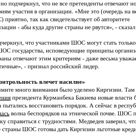
 но подчеркнул, что не все претенденты отвечают 
иям участия в организации. «Мне это (очередь на 
 приятно, так как свидетельствует об авторитете
зации - абы куда другие страны не рвутся», - сказа
дчеркнул, что участниками ШОС могут стать только
ШОС государства, исповедующие принципы организ
раны отвечают этим критериям - даже весьма уважа
тичные», - признал российский лидер.
онтрольность влечет насилие»
ммите много внимания было уделено Киргизии. Там
ения
президента Курманбека Бакиева новые власти 
 пытались восстановить порядок. А сейчас в респу
лась
волна беспорядков на этнической почве. ШОС 
у справиться с трудностями. Медведев заверил, чт
е страны ШОС готовы дать Киргизии льготные кред