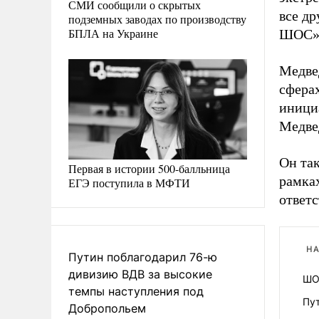
СМИ сообщили о скрытых
все д
подземных заводах по производству
БПЛА на Украине
ШОС»,
Медве
сферах
иници
Медве
Он та
Первая в истории 500-балльница
рамка
ЕГЭ поступила в МФТИ
ответ
НА
Путин поблагодарил 76-ю
дивизию ВДВ за высокие
ШО
темпы наступления под
Пу
Добропольем