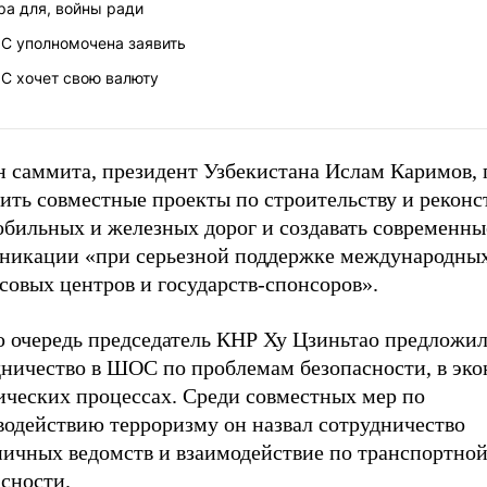
ра для, войны ради
С уполномочена заявить
С хочет свою валюту
н саммита, президент Узбекистана Ислам Каримов,
тить совместные проекты по строительству и рекон
обильных и железных дорог и создавать современны
никации «при серьезной поддержке международны
совых центров и государств-спонсоров».
ю очередь председатель КНР Ху Цзиньтао предложил
дничество в ШОС по проблемам безопасности, в эко
ических процессах. Среди совместных мер по
водействию терроризму он назвал сотрудничество
ничных ведомств и взаимодействие по транспортно
сности.