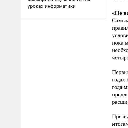
уроках информатики
«Не в
Самым
прави
услов
пока 
необх
четыр
Первы
годах 
года 
предл
расши
Прези
итога