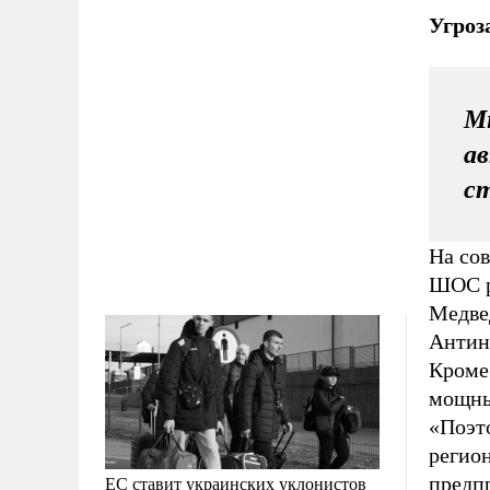
Угроз
Мн
ав
с
На со
ШОС р
Медве
Антин
Кроме 
мощны
«Поэто
регио
предп
ЕС ставит украинских уклонистов