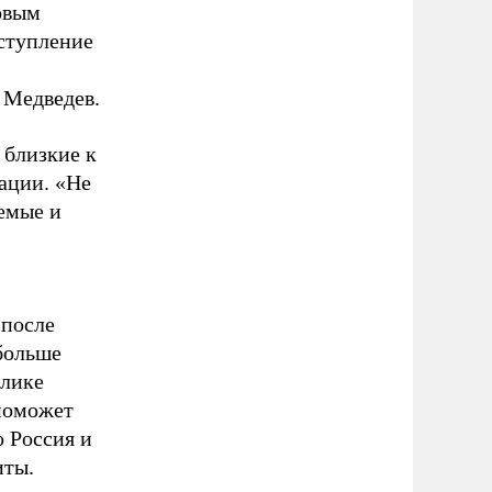
новым
вступление
л Медведев.
 близкие к
ации. «Не
емые и
 после
больше
блике
поможет
о Россия и
иты.