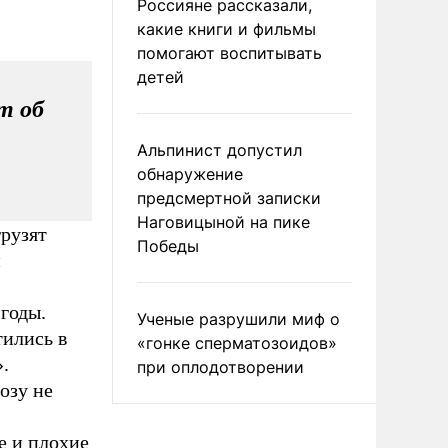
Россияне рассказали,
какие книги и фильмы
помогают воспитывать
детей
т об
Альпинист допустил
обнаружение
предсмертной записки
Наговицыной на пике
рузят
Победы
й
годы.
Ученые разрушили миф о
тились в
«гонке сперматозоидов»
.
при оплодотворении
озу не
е и плохие