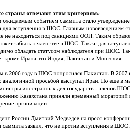
се страны отвечают этим критериям»
 ожидаемым событием саммита стало утверждение
л для вступления в ШОС. Главным нововведением с
ие не находиться под санкциями ООН. Таким образо
может забыть о членстве в ШОС. Также для вступле
одимо обладать статусом наблюдателя при ШОС. Та
е: кроме Ирана это Индия, Пакистан и Монголия.
м в 2006 году в ШОС попросился Пакистан. В 2007 
с аналогичной просьбой выступал Иран. Но еще в м
министры иностранных дел государств - членов ШОС
ожению Казахстана приняли временный мораторий 
рение организации.
дент России Дмитрий Медведев на пресс-конферен
м саммита заявил, что не против вступления в ШОС