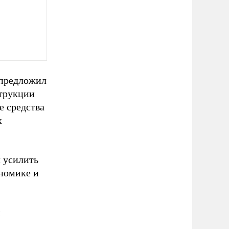
 предложил
струкции
е средства
х
 усилить
номике и
й