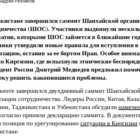
ндрей Резчиков
екистане завершился саммит Шанхайской орган
дничества (ШОС). Участники выдвинули нескол
атив, которыми ШОС займется в ближайшие год
ники утвердили новые правила для вступления в
изацию, оставив за ее бортом Иран. Особое вним
но Киргизии, где вспыхнули этнические беспоряд
дент России Дмитрий Медведев предложил помо
ку решить накопившиеся проблемы.
кенте завершился двухдневный саммит Шанхайско
зации сотрудничества. Лидеры России, Китая, Каза
зии, Таджикистана и Узбекистана обсудили
намече
ногласно приняли декларацию саммита. В документ
я позиция по урегулированию
ситуации в Киргизии
истане.