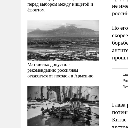
перед выбором между нищетой и
не име
фронтом
росси
По ег
скоре
борьбе
антит
прошл
Матвиенко допустила
рекомендацию россиянам
отказаться от поездок в Армению
Глава 
потен
Китае
экстр