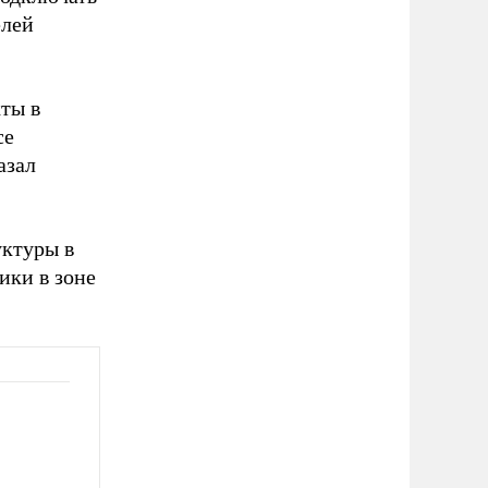
елей
ты в
се
азал
уктуры в
ики в зоне