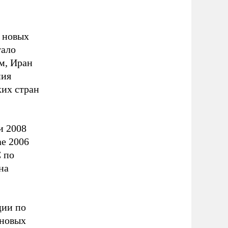
 новых
тало
м, Иран
ния
ких стран
и 2008
ае 2006
 по
на
ции по
 новых