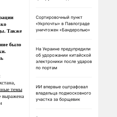
изации
Сортировочный пункт
ько
«Укрпочты» в Павлограде
ы. Также
уничтожен «Бандеролью»
ание было
На Украине предупредили
ки.
об удорожании китайской
чь
электроники после ударов
по портам
й
хстана,
ИИ впервые оштрафовал
нные темы
владельца подмосковного
е выражена
участка за борщевик
и