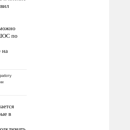
явил
 можно
 ШОС по
 на
нается
ые в
подключать