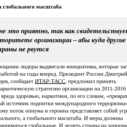
а глобального масштаба
е это приятно, так как свидетельствуе
торитете организации – абы куда другие
траны не рвутся
вещании лидеры выдвигали инициативы, которые заг
аботой на годы вперед. Президент России Дмитри
дев, сообщает
ИТАР-ТАСС
, предложил принять
аркотическую стратегию организации на 2011-2016 
вреда здоровью, наркотики, по его словам, «превра
й источник подпитки международного терроризма»
му поток опиума и героина представляет собой угр
нального, а глобального масштаба. И меры должны
риниматься глобальные. И делить страны на хороши