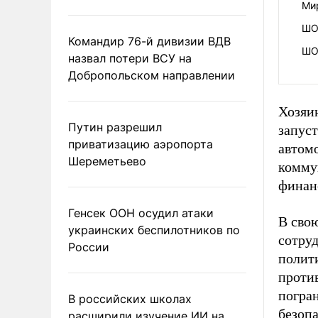
Ми
ШО
Командир 76-й дивизии ВДВ
ШО
назвал потери ВСУ на
Добропольском направлении
Хозяи
Путин разрешил
запус
приватизацию аэропорта
автом
Шереметьево
комму
финан
Генсек ООН осудил атаки
В сво
украинских беспилотников по
сотру
России
полит
проти
погра
В российских школах
безопа
расширили изучение ИИ на