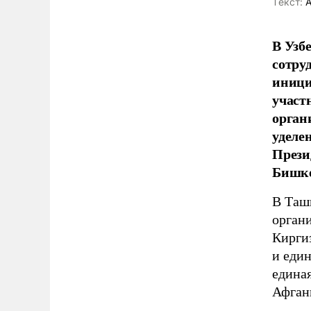
Tекст:
А
В Узб
сотру
иници
участ
орган
уделе
Прези
Бишке
В Таш
органи
Кирги
и еди
едина
Афган