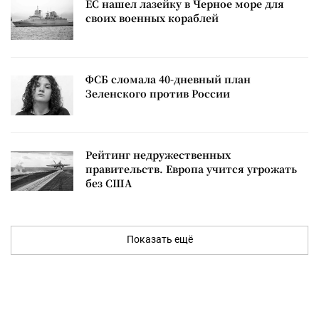
ЕС нашел лазейку в Черное море для
своих военных кораблей
ФСБ сломала 40-дневный план
Зеленского против России
Рейтинг недружественных
правительств. Европа учится угрожать
без США
Показать ещё