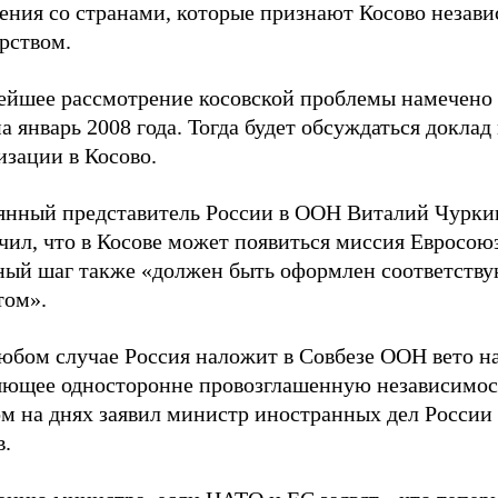
ения со странами, которые признают Косово незав
рством.
ейшее рассмотрение косовской проблемы намечено 
 январь 2008 года. Тогда будет обсуждаться доклад
изации в Косово.
янный представитель России в ООН Виталий Чурки
ил, что в Косове может появиться миссия Евросоюз
ный шаг также «должен быть оформлен соответст
том».
любом случае Россия наложит в Совбезе ООН вето н
яющее односторонне провозглашенную независимост
ом на днях заявил министр иностранных дел России
в.