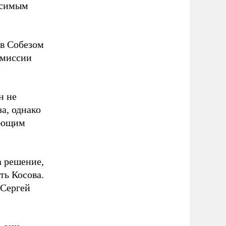
исимым
в Собезом
 миссии
н не
а, однако
вующим
а решение,
ь Косова.
 Сергей