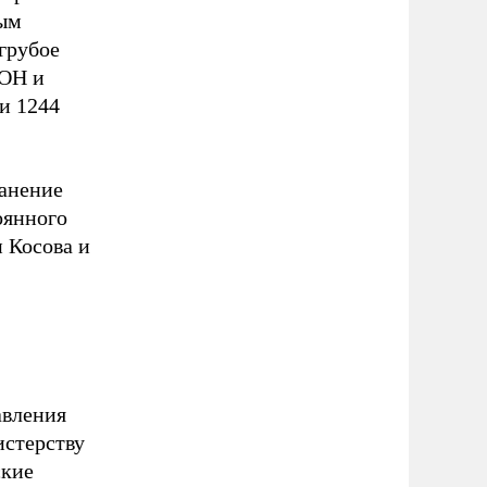
ным
грубое
ООН и
и 1244
ранение
оянного
 Косова и
авления
истерству
ские