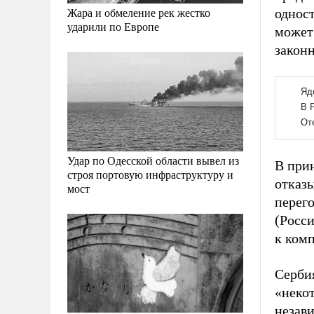
Жара и обмеление рек жестко
однос
ударили по Европе
может
законн
Удар по Одесской области вывел из
В прин
строя портовую инфраструктуру и
отказы
мост
перег
(Росс
к комп
Сербия
«неко
незави