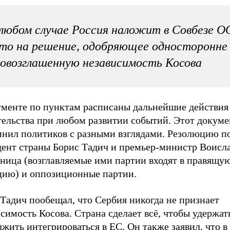
любом случае Россия наложит в Совбезе 
то на решение, одобряющее односторонне
овозглашенную независимость Косова
ументе по пунктам расписаны дальнейшие действия
тельства при любом развитии событий. Этот докуме
инил политиков с разными взглядами. Резолюцию п
дент страны Борис Тадич и премьер-министр Воисл
ница (возглавляемые ими партии входят в правящу
цию) и оппозиционные партии.
Тадич пообещал, что Сербия никогда не признает
симость Косова. Страна сделает всё, чтобы удержат
жить интегрироваться в ЕС. Он также заявил, что в