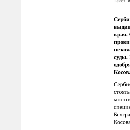
Tекст:
А
Серби
выдви
края.
прови
незав
суды.
одобр
Косов
Сербия
стоять
много
специ
Белгр
Косова