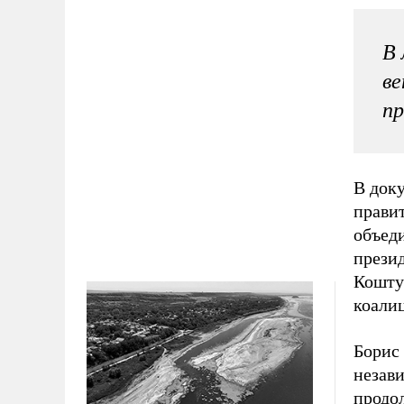
В 
ве
пр
В док
прави
объед
прези
Кошту
коали
Борис 
незави
продол