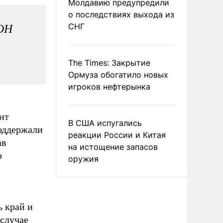
Молдавию предупредили
о последствиях выхода из
СНГ
ООН
The Times: Закрытие
Ормуза обогатило новых
игроков нефтерынка
нт
В США испугались
оддержали
реакции России и Китая
ав
на истощение запасов
ю
оружия
ь край и
 случае