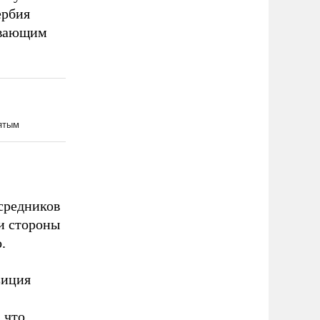
ербия
ивающим
средников
и стороны
.
зиция
 что