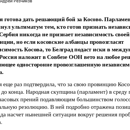
ндрей Резчиков
я готова дать решающий бой за Косово. Парламе
нул ультиматум тем, кто готов признать незави
 Сербия никогда не признает независимость своей
нции, но если косовские албанцы провозгласят
исимость Косова, то Белград подаст иски в межд
 Россия наложит в Совбезе ООН вето на любое ре
яющее односторонне провозглашенную независим
а.
 еще раз подтвердила, что за свою провинцию Косо
 до конца. Народная скупщина (парламент) в среду 
часовых прений подавляющим большинством голос
альную резолюцию. В ней подробно отражена пози
ада насчет нынешней ситуации вокруг решения про
.