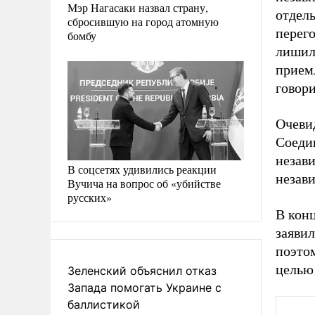
Мэр Нагасаки назвал страну,
отдел
сбросившую на город атомную
перего
бомбу
лишил
приемл
говори
Очевид
Соеди
незав
В соцсетях удивились реакции
незав
Вучича на вопрос об «убийстве
русских»
В кон
заявил
поэтом
целью
Зеленский объяснил отказ
Запада помогать Украине с
баллистикой