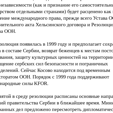
 независимости (как и признание его самостоятель
рством отдельными странами) будет расценено как 
ение международного права, прежде всего Устава 
чительного акта Хельсинского договора и Резолюци
за ООН.
золюция появилась в 1999 году и предполагает сох
 в составе Сербии, возврат беженцев к местам пост
вания, защиту культурных ценностей на территории
ащение сербских сил безопасности и пограничных
зделений. Сейчас Косово находится под временным
кторатом ООН. Порядок с 1999 года поддерживают
народные силы KFOR.
нятой в среду резолюции расписаны основные напр
вий правительства Сербии в ближайшее время. Мин
ранных дел предложено пересмотреть дипломатиче