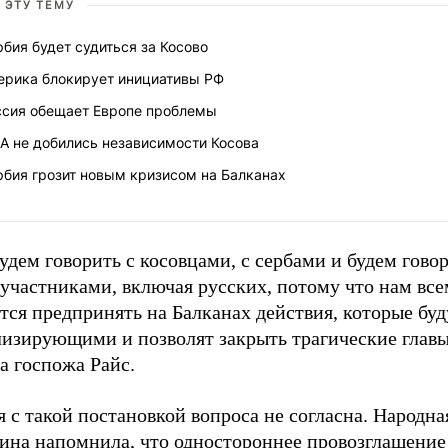
 ЭТУ ТЕМУ
бия будет судиться за Косово
ерика блокирует инициативы РФ
ссия обещает Европе проблемы
А не добились независимости Косова
рбия грозит новым кризисом на Балканах
дем говорить с косовцами, с сербами и будем говор
участниками, включая русских, потому что нам все
тся предпринять на Балканах действия, которые буд
лизирующими и позволят закрыть трагические главы
а госпожа Райс.
 с такой постановкой вопроса не согласна. Народна
ина напомнила, что одностороннее провозглашение