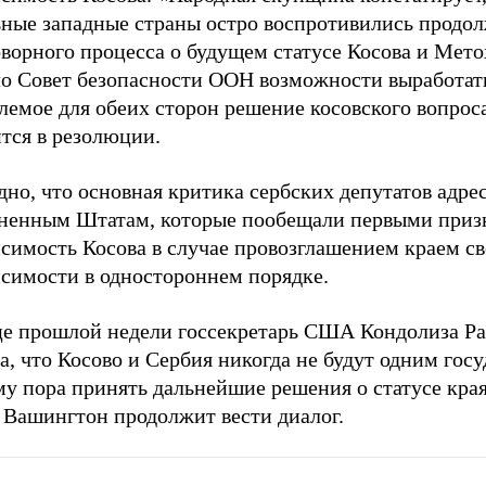
ьные западные страны остро воспротивились продо
ворного процесса о будущем статусе Косова и Мето
о Совет безопасности ООН возможности выработат
емое для обеих сторон решение косовского вопроса
тся в резолюции.
но, что основная критика сербских депутатов адре
ненным Штатам, которые пообещали первыми приз
исимость Косова в случае провозглашением краем с
исимости в одностороннем порядке.
це прошлой недели госсекретарь США Кондолиза Р
а, что Косово и Сербия никогда не будут одним госу
у пора принять дальнейшие решения о статусе края
 Вашингтон продолжит вести диалог.