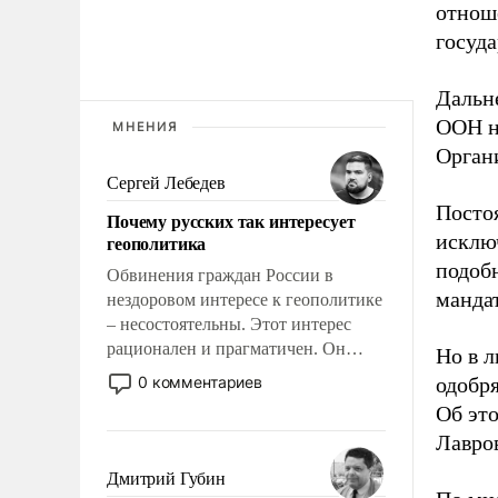
отнош
госуда
Дальн
ООН на
МНЕНИЯ
Орган
Сергей Лебедев
Посто
Почему русских так интересует
исключ
геополитика
подоб
Обвинения граждан России в
манда
нездоровом интересе к геополитике
– несостоятельны. Этот интерес
рационален и прагматичен. Он
Но в 
обусловлен тысячелетним опытом
0 комментариев
одобр
выживания в крайне непростых
Об эт
условиях и фундаментальным
Лавро
знанием, что мировая политика
имеет свойство заявляться на порог
Дмитрий Губин
нашего дома.