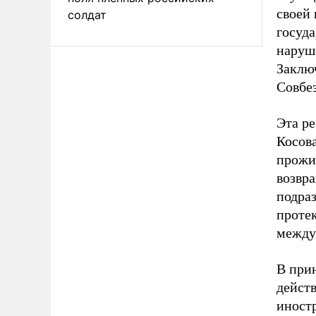
своей
солдат
госуда
наруш
Заклю
Совбе
Эта ре
Косова
прожи
возвр
подра
проте
между
В при
дейст
иност