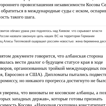
тороннего провозглашения независимости Косова С
 обратиться в международные суды с иском, оспар
ость такого шага.
ятом документе говорится, что албанская сторона
валась вести диалог о будущем статусе края в ходе
оворов, организованных тройкой международных по
ия, Евросоюз и США). Дипломаты пытались подвест
ромиссу, но никакого прогресса достигнуто не было
 уверена, что виноваты не косовские албанцы, а по
торых западных держав», которые готовы признать
симость Косова. «Народная скупщина констатирует,