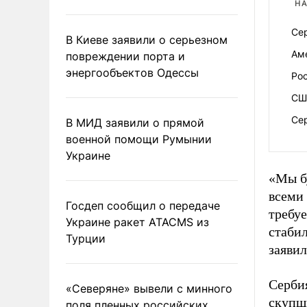
НА
Сер
В Киеве заявили о серьезном
Ам
повреждении порта и
энергообъектов Одессы
Ро
СШ
Се
В МИД заявили о прямой
военной помощи Румынии
Украине
«Мы бу
всеми 
Госдеп сообщил о передаче
требуе
Украине ракет ATACMS из
стаби
Турции
заявил
Сербия
«Северяне» вывели с минного
скупщ
поля пленных российских