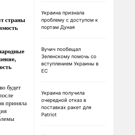
Украина признала
нт страны
проблему с доступом к
симость
портам Дуная
Вучич пообещал
ународные
Зеленскому помочь со
шение,
вступлением Украины в
ость
ЕС
во будет
Украина получила
после
очередной отказ в
ов приняла
поставках ракет для
ция
Patriot
блемы