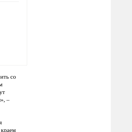
ить со
м
ут
», –
я
 краем