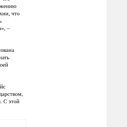
лжению
хии, что
ь
», –
сована
нать
воей
айс
дарством,
. С этой