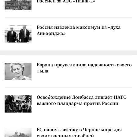
Россией за АЭС «Пакш-2»
Россия извлекла максимум из «духа
Анкориджа»
Европа преувеличила надежность своего
тыла
Освобождение Донбасса лишает НАТО
важного плацдарма против России
ЕС нашел лазейку в Черное море для
своих военных кораблей