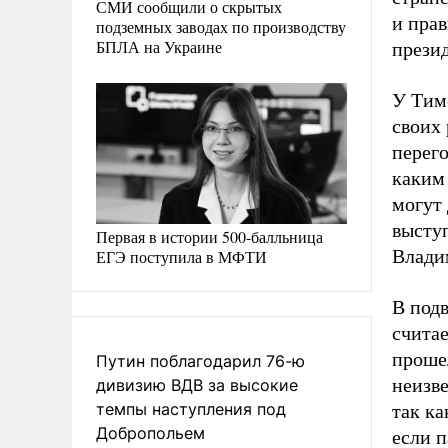
СМИ сообщили о скрытых
и прав
подземных заводах по производству
БПЛА на Украине
презид
У Тим
своих 
перего
каким 
могут
высту
Первая в истории 500-балльница
Владим
ЕГЭ поступила в МФТИ
В под
считае
прошел
Путин поблагодарил 76-ю
неизве
дивизию ВДВ за высокие
темпы наступления под
так к
Добропольем
если п