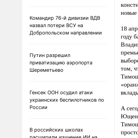
конст
новые
Командир 76-й дивизии ВДВ
назвал потери ВСУ на
18 апр
Добропольском направлении
году 
Владим
премь
Путин разрешил
выборо
приватизацию аэропорта
том, ч
Шереметьево
Тимоше
«оран
вклад
Генсек ООН осудил атаки
украинских беспилотников по
России
А сего
Ющенк
Тимоше
В российских школах
просто
расширили изучение ИИ на