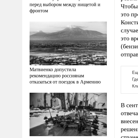
перед выбором между нищетой и
Чтобы 
фронтом
это пр
Консти
случае
это в
(бенз
отправ
Матвиенко допустила
рекомендацию россиянам
отказаться от поездок в Армению
В сен
отвеч
внесе
решен
стране