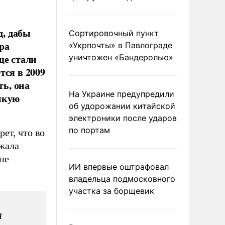
, дабы
Сортировочный пункт
ра
«Укрпочты» в Павлограде
ще стали
уничтожен «Бандеролью»
тся в 2009
ть, она
На Украине предупредили
икую
об удорожании китайской
электроники после ударов
по портам
ет, что во
жала
не
ИИ впервые оштрафовал
владельца подмосковного
участка за борщевик
а