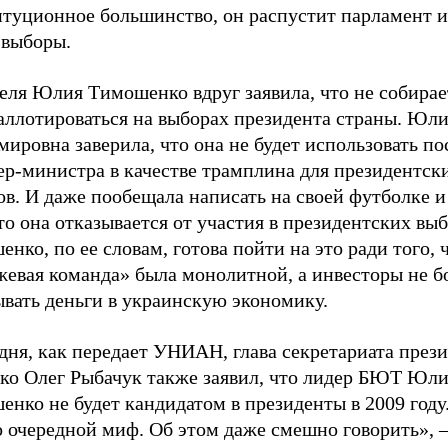
итуционное большинство, он распустит парламент и
 выборы.
еля Юлия Тимошенко вдруг заявила, что не собирае
баллотироваться на выборах президента страны. Юл
ировна заверила, что она не будет использовать по
ер-министра в качестве трамплина для президентск
в. И даже пообещала написать на своей футболке и
то она отказывается от участия в президентских выб
нко, по ее словам, готова пойти на это ради того, 
жевая команда» была монолитной, а инвесторы не б
ывать деньги в украинскую экономику.
дня, как передает УНИАН, глава секретариата през
о Олег Рыбачук также заявил, что лидер БЮТ Юл
нко не будет кандидатом в президенты в 2009 году
 очередной миф. Об этом даже смешно говорить», –