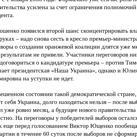
ительства усилена за счет ограничения полномочий
ента.
ошенко появился второй шанс сконцентрировать вла
руках – надо снова сесть в кресло премьер-министр
воры о создании оранжевой коалиции длятся уже ме
результатам не привели. Участники переговоров ни
 договориться о кандидатуре премьера – против Ти
пает президентская «Наша Украина», однако и Юли
ировна на уступки не идет.
вешенном состоянии такой демократической стране,
т себя Украина, долго находиться нельзя – после вы
 уже ровно месяц, а будущее нового правительства
стно. На переговоры у победителей выборов осталс
ак еще перед голосованием Виктор Ющенко пообеща
артии в течение 60 суток после выборов не сформи