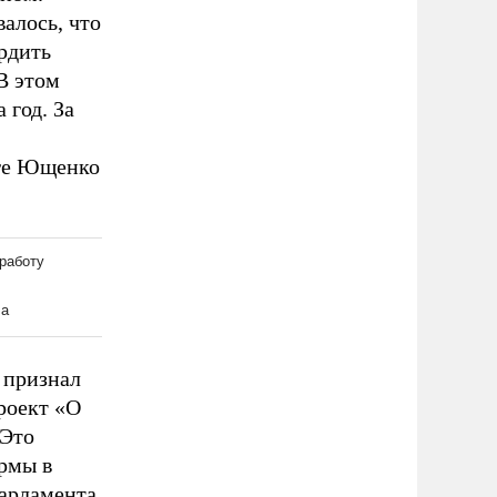
алось, что
ердить
В этом
 год. За
оге Ющенко
 признал
роект «О
 Это
рмы в
парламента