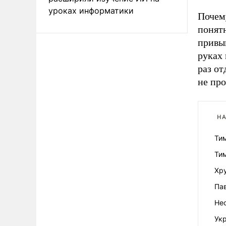
уроках информатики
Почему
понят
привык
руках
раз о
не про
НА
Ти
Ти
Хр
Па
Не
Ук