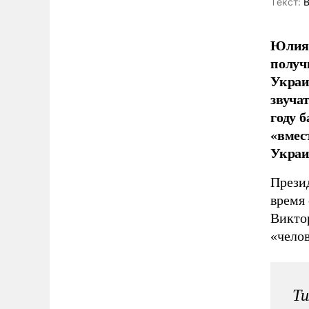
Tекст:
В
Юлия 
получ
Украи
звуча
году 
«вмес
Украи
Презид
время
Виктор
«челов
Ти