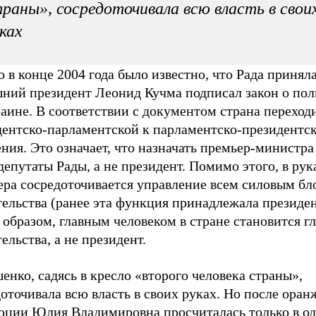
раны», сосредоточивала всю власть в свои
ках
 в конце 2004 года было известно, что Рада приняла
шний президент Леонид Кучма подписал закон о по
аине. В соответствии с документом страна переход
дентско-парламентской к парламентско-президентс
ния. Это означает, что назначать премьер-министра
депутаты Рады, а не президент. Помимо этого, в рук
ера сосредоточивается управление всем силовым бл
ельства (ранее эта функция принадлежала президен
образом, главным человеком в стране становится гл
ельства, а не президент.
нко, садясь в кресло «второго человека страны»,
оточивала всю власть в своих руках. Но после оран
юции Юлия Владимировна просчиталась только в о