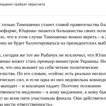
мошенко требует пересчета
 только Тимошенко станет главой правительства бл
реформе, Ющенко лишится большинства своих пол
о, что в этом случае Тимошенко можно верить – в 
чно не будет баллотироваться на президентских выб
, сегодня же тот же Рыбачук не исключил, что Юли
енко может стать премьер-министром Украины. Но
и, что она возьмет на себя четкие политические
ельства. По его словам, «сейчас есть реально неско
ческих сил, и если одна из них недовольна команд
 выходит – и коалиция падает. Поэтому осознание
твенности медленно – к кому медленнее, к кому бы
ит ко всем пяти участникам финала. Они действите
ы нести ответственность».