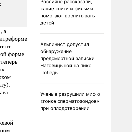
Россияне рассказали,
х
какие книги и фильмы
помогают воспитывать
детей
, а
литреформе
Альпинист допустил
ит от
обнаружение
кой форме
предсмертной записки
 теперь
Наговицыной на пике
ах
Победы
оком
ту).
ава
Ученые разрушили миф о
«гонке сперматозоидов»
при оплодотворении
жевой
дном.