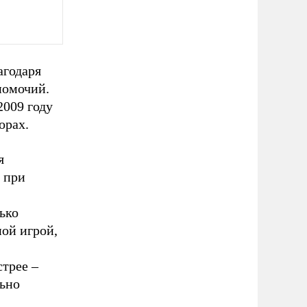
агодаря
номочий.
2009 году
орах.
я
 при
лько
ной игрой,
стрее –
льно