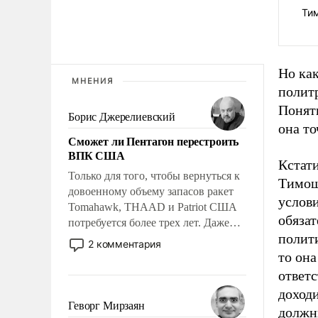
Ти
Но как
МНЕНИЯ
полит
Понятн
Борис Джерелиевский
она то
Сможет ли Пентагон перестроить
ВПК США
Кстати
Только для того, чтобы вернуться к
Тимош
довоенному объему запасов ракет
услови
Tomahawk, THAAD и Patriot США
обязат
потребуется более трех лет. Даже
полити
небольшая война с Ираном
2 комментария
опустошила американские
то она
арсеналы. Сложившаяся ситуация
ответс
означает многолетний период
доход
уязвимости США, например, перед
Геворг Мирзаян
должн
Китаем.