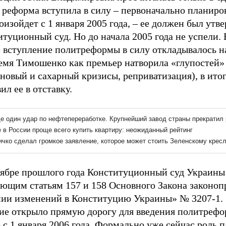
реформа вступила в силу – первоначально планиров
оизойдет с 1 января 2005 года, – ее должен был утв
туционный суд. Но до начала 2005 года не успели. 
 вступление политреформы в силу откладывалось на
ремя Тимошенко как премьер натворила «глупостей»
иновый и сахарный кризисы, реприватизация), в ит
ил ее в отставку.
тябре прошлого года Конституционный суд Украины
ающим статьям 157 и 158 Основного Закона законоп
нии изменений в Конституцию Украины» № 3207-1.
ие открыло прямую дорогу для введения политрефо
 с 1 января 2006 года. Формально уже сейчас роль 