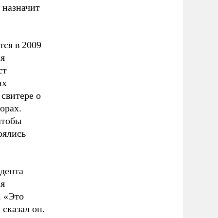
 назначит
тся в 2009
ия
ст
их
 свитере о
орах.
чтобы
оялись
идента
ия
. «Это
 сказал он.