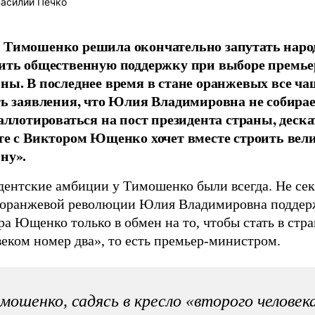
асилий Печко
Тимошенко решила окончательно запутать народ
ить общественную поддержку при выборе премье
ны. В последнее время в стане оранжевых все ча
ть заявления, что Юлия Владимировна не собирае
баллотироваться на пост президента страны, деска
те с Виктором Ющенко хочет вместе строить вел
ну».
ентские амбиции у Тимошенко были всегда. Не секр
 оранжевой революции Юлия Владимировна поддер
а Ющенко только в обмен на то, чтобы стать в стра
еком номер два», то есть премьер-министром.
мошенко, садясь в кресло «второго человек