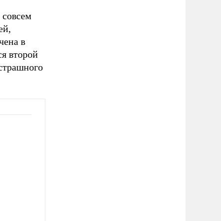
 совсем
ей,
чена в
ся второй
 страшного