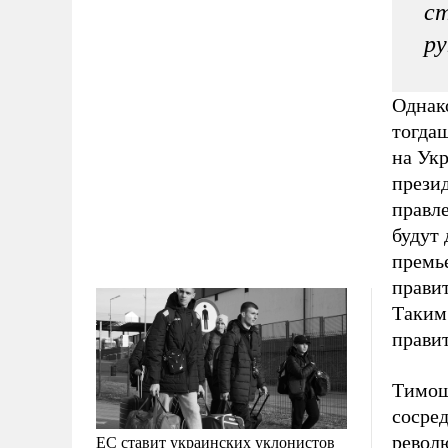
ст
ру
Однако
тогда
на Укр
прези
правле
будут 
премь
правит
Таким 
правит
Тимоше
сосред
револ
ЕС ставит украинских уклонистов