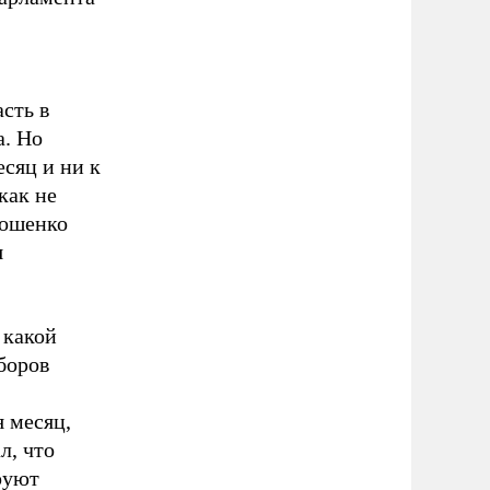
сть в
а. Но
сяц и ни к
как не
мошенко
я
 какой
боров
я месяц,
л, что
руют