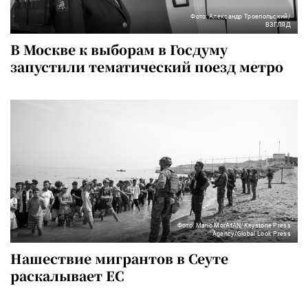
Фото: Александр Троепольский/
ВЗГЛЯД
В Москве к выборам в Госдуму
запустили тематический поезд метро
Фото: Mario MorAfAN/Keystone Press
Agency/Global Look Press
Нашествие мигрантов в Сеуте
раскалывает ЕС