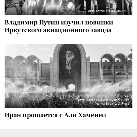
Фото: Евгений Мессман/ТАСС
Владимир Путин изучил новинки
Иркутского авиационного завода
Фото: Sobhan Farajvan/Keystone Press
Agency/Global Look Press
Иран прощается с Али Хаменеи