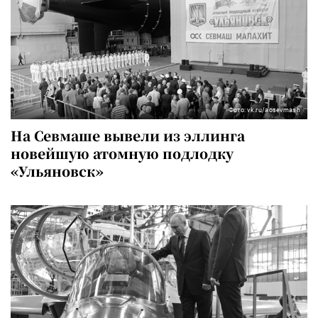
Фото: vk.ru/aosevmash
На Севмаше вывели из эллинга
новейшую атомную подлодку
«Ульяновск»